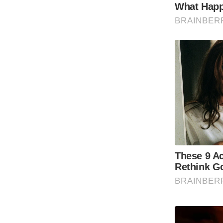
ऑडियो
इंफ़ोग्राफ़िक
राज्यों से
शहरों से
वेब स्टोरी
कार्टून
Short
Videos
iOS App
About us
Contact Editor
Advertise
Privacy Policy
Grievance
Redressal