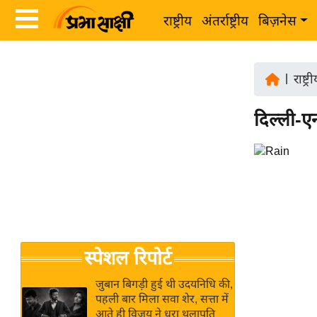
राष्ट्रीय
अंतर्राष्ट्रीय
बिज़नेस
Latest
ता
News
|
राष्ट्र
ज़ा
in
ख
दिल्ली-ए
Hindi
ब
र
Hindi
राष्ट्रीय
News
अंतर्राष्ट्रीय
Live
बिज़नेस
उद्योग
Breaking
स्पेशल रिपोर्ट
जगत
News in
विशेषज्ञ
Hindi
जुबान बिगड़ी हुई थी उदयनिधि की,
राय
पहली बार मिला सवा शेर, सत्ता में
आते ही विजय ने धरा थलापति