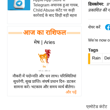
डिस्क्लेमर:
प्
Telegram अचानक हुआ गायब,
स्तंभ
प्रकाशित की ग
Child Abuse कंटेंट पर कड़ी
एम.
कार्रवाई के बाद छिड़ी बड़ी बहस
आर.
आई.
शेयर करें
आज का राशिफल
चाय पर
We're now 
समीक्षा
मेष | Aries
धर्म
Tags
ज्योतिष
Rain
De
प्रभु
महिमा/
नौकरी में पदोन्नति और धन लाभ। परिस्थितियां
धर्मस्थल
सुधरेगी, सुख प्राप्ति। संघर्ष प्रधान दिन- डटकर
व्रत
सामना करें। भटकाव और समय व्यर्थ बीतेगा।
त्योहार
और पढ़ें
राशिफल
विशेष