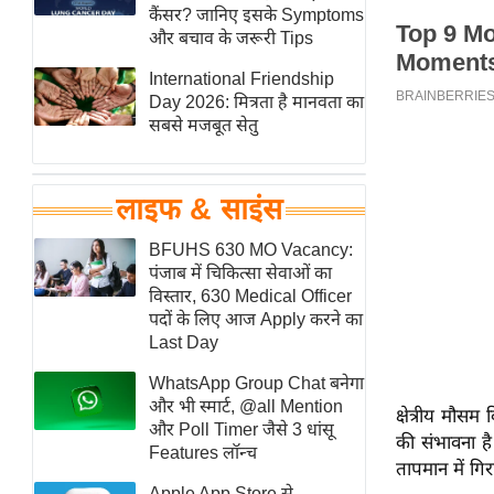
हॉलीवुड
कैंसर? जानिए इसके Symptoms
और बचाव के जरूरी Tips
फिल्म समीक्षा
International Friendship
Breaking
Day 2026: मित्रता है मानवता का
News
सबसे मजबूत सेतु
लाइफस्टाइल
टेक्नॉलॉजी
लाइफ & साइंस
ब्यूटी/फैशन
घरेलू नुस्खे
BFUHS 630 MO Vacancy:
पंजाब में चिकित्सा सेवाओं का
पर्यटन स्थल
विस्तार, 630 Medical Officer
फिटनेस मंत्रा
पदों के लिए आज Apply करने का
Last Day
रिलेशनशिप
WhatsApp Group Chat बनेगा
राजनीति
और भी स्मार्ट, @all Mention
क्षेत्रीय मौसम
विश्लेषण
और Poll Timer जैसे 3 धांसू
की संभावना है
समसामयिक
Features लॉन्च
तापमान में गि
मातृभूमि
Apple App Store से