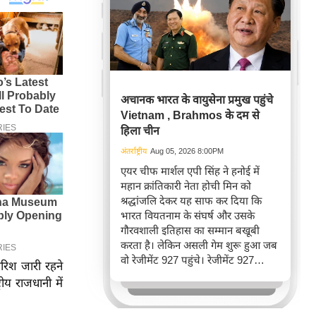
अचानक भारत के वायुसेना प्रमुख पहुंचे
Vietnam , Brahmos के दम से
हिला चीन
अंतर्राष्ट्रीय
Aug 05, 2026 8:00PM
एयर चीफ मार्शल एपी सिंह ने हनोई में
महान क्रांतिकारी नेता होची मिन को
श्रद्धांजलि देकर यह साफ कर दिया कि
भारत वियतनाम के संघर्ष और उसके
गौरवशाली इतिहास का सम्मान बखूबी
करता है। लेकिन असली गेम शुरू हुआ जब
वो रेजीमेंट 927 पहुंचे। रेजीमेंट 927
बारिश जारी रहने
वियतनाम की वायुसेना की रीड है। यहां
ीय राजधानी में
एयर चीफ ने सीधे वियतनामी फाइटर
पायलट से बातचीत की। वियतनाम भी सुई