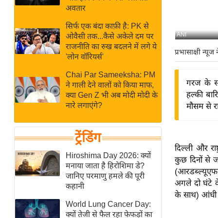
बजट
Hindi
अवतार
खेल
News
सिर्फ एक बंदा काफ़ी है: PK से
क्रिकेट
ANI
ओवैसी तक...कैसे अकेले दम पर
Hindi
IPL
राजनीति का रुख बदलने में लगे ये
प्रभासाक्षी न्यूज 
'लोन वॉरियर्स'
Videos
2026
क्राइम
Chai Par Sameeksha: PM
गरज के स
ने गाली देने वालों को किया माफ,
ई-पेपर
हल्की बार
क्या Gen Z भी अब मोदी मोदी के
मिसाल बेमिसाल
नारे लगाएंगे?
मौसम से र
शख्सियत
यंग इंडिया
ट्रेंडिंग
दिल्ली और राष
साहित्य जगत
Hiroshima Day 2026: क्यों
कुछ दिनों से ज
ऑटो वर्ल्ड
मनाया जाता है हिरोशिमा डे?
(आरडब्ल्यूएफस
जानिए परमाणु हमले की पूरी
न्यूज ब्रीफ
अगले दो घंटे
कहानी
मनोरंजन जगत
के साथ) आंधी 
World Lung Cancer Day:
बॉलीवुड
क्यों तेजी से फैल रहा फेफड़ों का