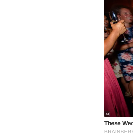
Code Of Ethics
RSS
Our Team
Expert Panel
Loksabhachunav
Android App