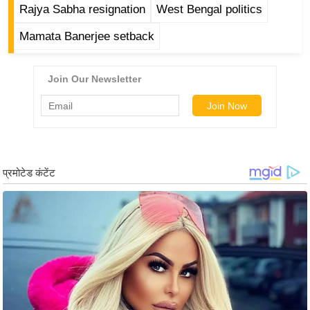
ड
Rajya Sabha resignation
West Bengal politics
हॉ
Mamata Banerjee setback
ली
वु
ड
फि
ल्म
स
मी
क्षा
B
r
e
a
k
i
n