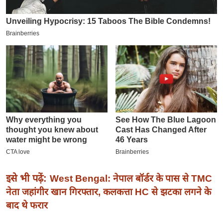
इ
म
ई
-
पे
प
र
मि
सा
ल
बे
मि
इसे भी पढ़ें:
West Bengal: नेपाल बॉर्डर के पास से TMC
सा
नेता जहांगीर खान गिरफ्तार, कलकत्ता HC से झटका लगने के
ल
बाद थे फरार
श