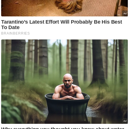
/
फै
श
न
घ
रे
लू
नु
स्खे
प
र्य
ट
न
स्थ
ल
फि