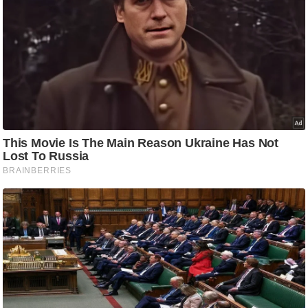
ति
ष
प्र
भु
म
हि
मा
/
ध
र्म
स्थ
ल
व्र
त
त्यो
हा
र