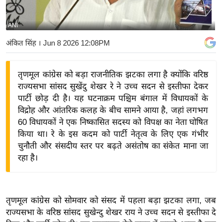
य
बि
ANI
ज़
अंकित सिंह
। Jun 8 2026 12:08PM
ने
स
तृणमूल कांग्रेस को बड़ा राजनीतिक झटका लगा है क्योंकि वरिष्ठ
उ
राज्यसभा सांसद सुखेंदु शेखर रे ने उच्च सदन से इस्तीफा देकर
द्यो
पार्टी छोड़ दी है। यह घटनाक्रम पश्चिम बंगाल में विधायकों के
ग
विद्रोह और आंतरिक कलह के बीच सामने आया है, जहां लगभग
ज
60 विधायकों ने एक निष्कासित सदस्य को विपक्ष का नेता घोषित
ग
किया था। रे के इस कदम को पार्टी नेतृत्व के लिए एक गंभीर
त
चुनौती और संसदीय स्तर पर बढ़ते असंतोष का संकेत माना जा
रहा है।
वि
शे
ष
ज्ञ
तृणमूल कांग्रेस को सोमवार को संसद में पहला बड़ा झटका लगा, जब
रा
राज्यसभा के वरिष्ठ सांसद सुखेन्दु शेखर राय ने उच्च सदन से इस्तीफा दे