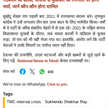
गठबंधन की बैठक, भाजपा से मुकाबले की रणनीति पर होगी
र्ल्ड
चर्चा, जानें कौन-कौन होगा शामिल
न्यू
सुखेंदु शेखर राय पहली बार 2011 में राज्यसभा सदस्य बने। तृणमूल
ज
कांग्रेस ने उन्हें लगातार तीन बार उच्च सदन के लिए मनोनीत किया। वर्षों
ब्री
से वे पार्टी के वरिष्ठ संसदीय चेहरों में से एक रहे। 2021 के पश्चिम बंगाल
फ
विधानसभा चुनावों के दौरान, जब ममता बनर्जी ने नंदीग्राम से चुनाव
म
लड़ा, तो राय को भी वहीं भेजा गया था। हालांकि, आरोप लगे कि पार्टी
नो
नेताओं ने उनके विचारों पर पर्याप्त ध्यान नहीं दिया।
रं
देशभर की राजनीति, ताज़ा घटनाओं और बड़ी खबरों से जुड़े रहने के
ज
लिए पढ़ें
केवल प्रभासाक्षी पर।
National News in Hindi
न
ज
शेयर करें
ग
त
We're now on WhatsApp.
Click to join.
बॉ
Tags
ली
वु
TMC internal crisis
Sukhendu Shekhar Ray