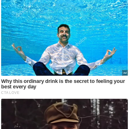
आ
र
.
आ
ई
.
चा
य
प
र
स
मी
क्षा
ध
र्म
ज्यो