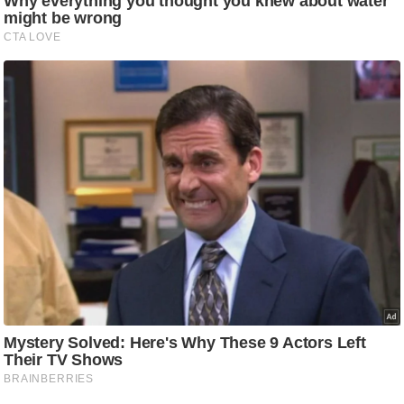
ट
ने
स
मं
त्रा
रि
ले
श
न
शि
प
रा
ज
नी
ति
वि
श्ले