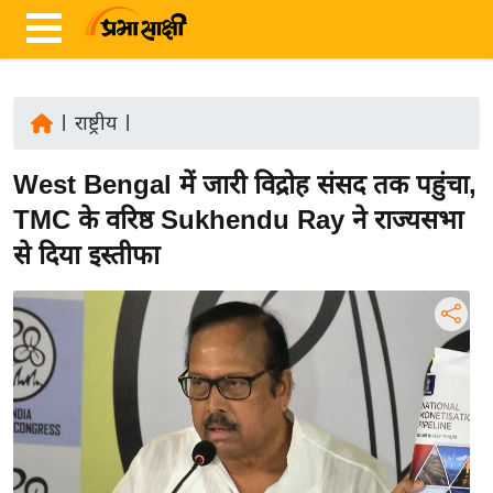
|
राष्ट्रीय
|
ता
West Bengal में जारी विद्रोह संसद तक पहुंचा,
ज़ा
ख
TMC के वरिष्ठ Sukhendu Ray ने राज्यसभा
ब
से दिया इस्तीफा
र
रा
ष्ट्री
य
अं
त
र्रा
ष्ट्री