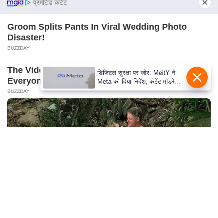
c
प्रमोटेड कंटेंट
y
Groom Splits Pants In Viral Wedding Photo
G
Disaster!
r
BUZZDAY
i
e
The Videos Of Hillary Clinton That Stunned
डिजिटल सुरक्षा पर जोर: MeitY ने
v
Everyone
Meta को दिया निर्देश, कंटेंट मॉडरेशन
मजबूत करे
a
BUZZDAY
n
c
e
R
e
d
r
e
s