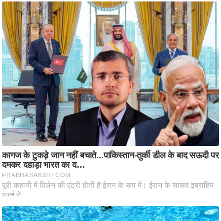
ष
ण
स
म
सा
म
यि
क
मा
तृ
भू
मि
स्तं
भ
ए
म
.