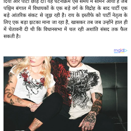
दिया और पार्टी छोड़ दी। यह घटनाक्रम ऐसे समय में सामने आया है जब
य
पश्चिम बंगाल में विधायकों के एक बड़े वर्ग के विद्रोह के बाद पार्टी एक
ब
बड़े आंतरिक संकट से जूझ रही है। राय के इस्तीफे को पार्टी नेतृत्व के
ज
लिए एक बड़ा झटका माना जा रहा है, खासकर तब जब उन्होंने हाल ही
ट
में चेतावनी दी थी कि विधानसभा में चल रही अशांति संसद तक फैल
खे
सकती है।
ल
क्रि
के
ट
I
P
L
2
0
2
6
क्रा