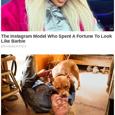
g
N
e
w
s
ला
इ
फ
स्टा
इ
ल
टे
क्नॉ
लॉ
जी
ब्यू
टी