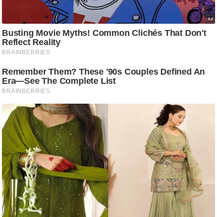
ष
ण
स
म
सा
म
यि
क
मा
तृ
भू
मि
स्तं
भ
ए
म
.