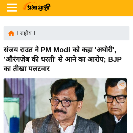
|
राष्ट्रीय
|
ता
संजय राउत ने PM Modi को कहा 'अघोरी',
ज़ा
ख
'औरंगज़ेब की धरती' से आने का आरोप; BJP
ब
का तीखा पलटवार
र
रा
ष्ट्री
य
अं
त
र्रा
ष्ट्री