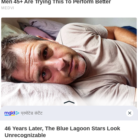
C
o
n
t
a
c
t
E
d
i
t
o
r
प्रमोटेड कंटेंट
A
d
46 Years Later, The Blue Lagoon Stars Look
v
Unrecognizable