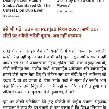
इ
म
ई
-
इसे भी पढ़ें:
BJP का Punjab मिशन 2027: सभी 117
पे
सीटों पर अकेले लड़ेगी चुनाव, अब नहीं गठबंधन
प
र
राउत ने कहा कि इस देश की राजनीति में पहले कभी ऐसा 'अघोरी'
मि
व्यक्ति पैदा नहीं हुआ। पहले कभी कोई इतना क्रूर व्यक्ति सामने नहीं
सा
आया। इस देश ने जवाहरलाल नेहरू, इंदिरा गांधी, लाल बहादुर शास्त्री,
ल
पीवी नरसिम्हा राव, राजीव गांधी, बाबासाहेब अंबेडकर और बालासाहेब
ठाकरे जैसे महान नेता दिए हैं। लेकिन जब हम मोदी के पूरे व्यक्तित्व को
बे
देखते हैं, तो डर लगता है। ऐसा व्यक्ति कहाँ से आया है? उन्होंने आगे
मि
कहा कि वह उसी मिट्टी से आए हैं जहाँ से औरंगज़ेब पैदा हुआ था।
सा
औरंगज़ेब का जन्म गुजरात में ही हुआ था, है ना?
ल
इस पर तीखी प्रतिक्रिया देते हुए बीजेपी के राष्ट्रीय प्रवक्ता शहज़ाद
श
पूनावाला ने कहा कि इन बयानों से पता चलता है कि विपक्ष "निराशा के