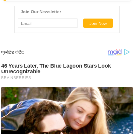
ड
हॉ
ली
वु
ड
फि
ल्म
स
मी
क्षा
B
r
e
a
k
i
n