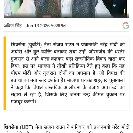
य
बि
ANI
ज़
अंकित सिंह
। Jun 13 2026 5:39PM
ने
स
शिवसेना (यूबीटी) नेता संजय राउत ने प्रधानमंत्री नरेंद्र मोदी को
उ
अघोरी और क्रूर व्यक्ति बताकर तथा उन्हें 'औरंगज़ेब की धरती'
द्यो
गुजरात से आने वाला कहकर बड़ा राजनीतिक विवाद खड़ा कर
ग
दिया। इस पर भाजपा ने तीखी प्रतिक्रिया देते हुए कहा कि यह
ज
पीएम मोदी और गुजरात दोनों का अपमान है, जो विपक्ष की
ग
हताशा का नया स्तर दर्शाता है। भाजपा प्रवक्ता शहज़ाद पूनावाला
त
ने कहा कि विपक्ष वास्तविक आलोचना के बजाय अपशब्दों का
सहारा ले रहा है, जिसके लिए जनता उन्हें कीमत चुकाने पर
वि
मजबूर करेगी।
शे
ष
ज्ञ
रा
शिवसेना (UBT) नेता संजय राउत ने शनिवार को प्रधानमंत्री नरेंद्र मोदी