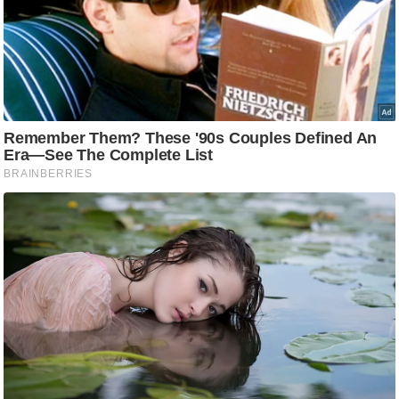
g
N
e
w
s
ला
इ
फ
स्टा
इ
ल
टे
क्नॉ
लॉ
जी
ब्यू
टी