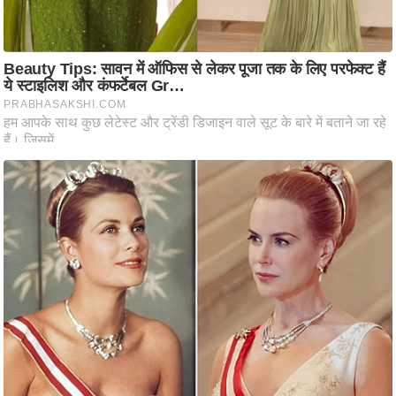
आ
र
.
आ
ई
.
चा
य
प
र
स
मी
क्षा
ध
र्म
ज्यो