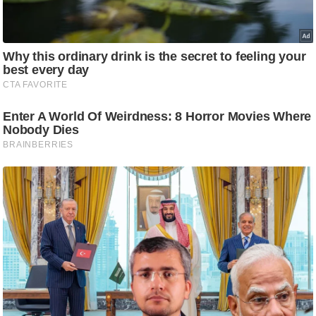
/
फै
श
न
घ
रे
लू
नु
स्खे
प
र्य
ट
न
स्थ
ल
फि