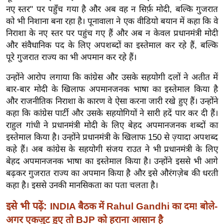
ख्सि
नए स्तर" पर पहुँच गया है और अब वह न सिर्फ़ मोदी, बल्कि गुजरात
य
को भी निशाना बना रहा है। पूनावाला ने एक वीडियो बयान में कहा कि वे
त
निराशा के नए स्तर पर पहुंच गए हैं और अब न केवल प्रधानमंत्री मोदी
और संवैधानिक पद के लिए अपशब्दों का इस्तेमाल कर रहे हैं, बल्कि
यं
पूरे गुजरात राज्य का भी अपमान कर रहे हैं।
ग
इं
उन्होंने आरोप लगाया कि कांग्रेस और उसके सहयोगी दलों ने अतीत में
डि
बार-बार मोदी के खिलाफ अपमानजनक भाषा का इस्तेमाल किया है
या
और राजनीतिक निराशा के कारण वे ऐसा करना जारी रखे हुए हैं। उन्होंने
सा
कहा कि कांग्रेस पार्टी और उसके सहयोगियों ने सारी हदें पार कर दी हैं।
राहुल गांधी ने प्रधानमंत्री मोदी के लिए बेहद अपमानजनक शब्दों का
हि
इस्तेमाल किया है। उन्होंने प्रधानमंत्री के खिलाफ 150 से ज़्यादा अपशब्द
त्य
कहे हैं। अब कांग्रेस के सहयोगी संजय राउत ने भी प्रधानमंत्री के लिए
ज
बेहद अपमानजनक भाषा का इस्तेमाल किया है। उन्होंने इससे भी आगे
ग
बढ़कर गुजरात राज्य का अपमान किया है और इसे औरंगज़ेब की धरती
त
कहा है। इससे उनकी मानसिकता का पता चलता है।
ऑ
इसे भी पढ़ें:
INDIA बैठक में Rahul Gandhi का दम! बोले-
टो
अगर एकजुट हुए तो BJP को हराना आसान है
व