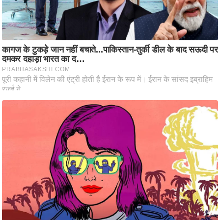
ट
ने
स
मं
त्रा
रि
ले
श
न
शि
प
रा
ज
नी
ति
वि
श्ले