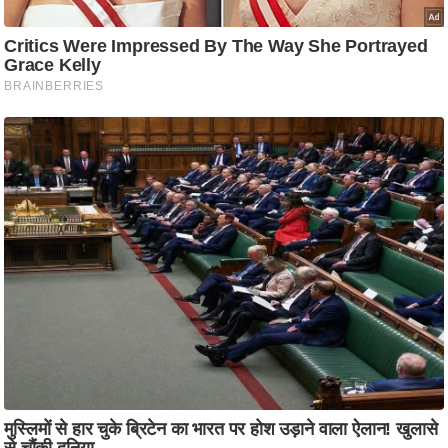
ति
ष
प्र
भु
म
हि
मा
/
ध
र्म
स्थ
ल
व्र
त
त्यो
हा
र