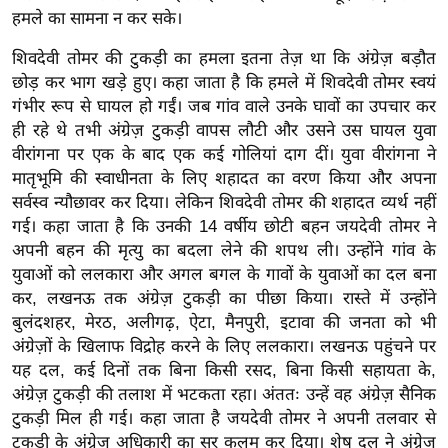
रा
हमले का सामना न कर सके।
शि
शिवदेवी तोमर की टुकड़ी का हमला इतना तेज़ था कि अंग्रेज़ बड़ौत
फ
छोड़ कर भाग खड़े हुए। कहा जाता है कि हमले में शिवदेवी तोमर स्वयं
ल
गंभीर रूप से घायल हो गईं। जब गांव वाले उनके घावों का उपचार कर
वि
ही रहे थे तभी अंग्रेज़ टुकड़ी वापस लौटी और उसने उस घायल युवा
शे
वीरांगना पर एक के बाद एक कई गोलियां दाग दीं। युवा वीरांगना ने
ष
मातृभूमि की स्वाधीनता के लिए शहादत का वरण किया और अपना
वि
सर्वस्व न्यौछावर कर दिया। लेकिन शिवदेवी तोमर की शहादत व्यर्थ नहीं
गई। कहा जाता है कि उनकी 14 वर्षीय छोटी बहन जयदेवी तोमर ने
श्ले
अपनी बहन की मृत्यु का बदला लेने की शपथ ली। उन्होंने गांव के
ष
युवाओं को ललकारा और अगल बगल के गावों के युवाओं का दल बना
ण
कर, लखनऊ तक अंग्रेज़ टुकड़ी का पीछा किया। रास्ते में उन्होंने
ट्रें
बुलंदशहर, मेरठ, अलीगढ़, ऐटा, मैनपुरी, इटावा की जनता को भी
डिं
अंग्रेज़ों के खिलाफ विद्रोह करने के लिए ललकारा। लखनऊ पहुंचने पर
ग
यह दल, कई दिनों तक बिना किसी रसद, बिना किसी सहायता के,
अंग्रेज़ टुकड़ी की तलाश में भटकता रहा। अंततः उन्हें वह अंग्रेज़ सैनिक
Q
टुकड़ी मिल ही गई। कहा जाता है जयदेवी तोमर ने अपनी तलवार से
u
टुकड़ी के अंग्रेज़ अधिकारी का सर कलम कर दिया। शेष दल ने अंग्रेज़