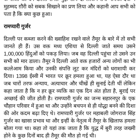
र्ल्ड
मुहम्मद ग़ौरी को सबक सिखाने का प्रण लिया और कहानी आप सभी को
पता है कि क्या कुछ हुआ।
न्यू
ज
रामप्यारी गुर्जर
ब्री
फ
दिल्ली पर कब्जा करने की ख्वाहिश रखने वाले तैमूर के बारे में तो सभी
जानते ही हैं। उस वक्त मध्य एशिया से दिल्ली जाते समय उसने
म
1,00,000 हिंदुओं को पकड़ लिया। जब वह दिल्ली पहुंचा तो उसने उन
नो
सभी को मार डाला। तैमूर ने दिल्ली आते वक्त हजारों अन्य लोगों का भी
रं
कत्लेआम किया और उनकी संपत्ति लूट कर मंदिरों को धराशायी कर
ज
दिया। 1398 ईस्वी में भारत पर क्रूर हमला हुआ था, यह ऐसा दौर था
न
जब चारों तरफ अन्याय, अत्याचार और चीखें ही सुनाई देती थीं लेकिन
ज
कहा जाता है कि न हर क्रूर व्यक्ति का एक दिन अंत होता है, बुराई पर
ग
अच्छाई की जीत होती है। रामप्यारी गुर्जर का जन्म सहारनपुर के एक
त
चौहान परिवार में हुआ था और उन्होंने बचपन से ही योद्धा बनने की दिशा
की ओर कदम बढ़ा दिए थे। रामप्यारी गुर्जर पर महाबली जोगराज सिंह
बॉ
गुर्जर का खासा प्रभाव था और इन्हीं के नेतृत्व में तैमूर के खिलाफ हमला
ली
बोला गया था। कहा तो यहां तक जाता है कि युद्ध में बुरी तरह जख्मी
वु
होने के कुछ दिनों बाद ही तैमूर की मौत हो गई थी।