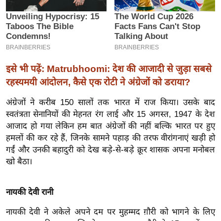
इ
म
ई
-
पे
इसे भी पढ़ें: Matrubhoomi: देश की आजादी से जुड़ा सबसे
प
रहस्यमयी आंदोलन, कैसे एक रोटी ने अंग्रेजों को डराया?
र
अंग्रेजों ने करीब 150 सालों तक भारत में राज किया। उसके बाद
मि
स्वतंत्रता सेनानियों की मेहनत रंग लाई और 15 अगस्त, 1947 के देश
सा
आजाद हो गया लेकिन हम बात अंग्रेजों की नहीं बल्कि भारत पर हुए
ल
हमलों की कर रहे हैं, जिनके सामने पहाड़ की तरफ वीरांगनाएं खड़ी हो
गईं और उनकी बहादुरी को देख बड़े-से-बड़े क्रूर शासक अपना मनोबल
बे
खो बैठा।
मि
सा
नायकी देवी रानी
ल
श
नायकी देवी ने अकेले अपने दम पर मुहम्मद ग़ौरी को भागने के लिए