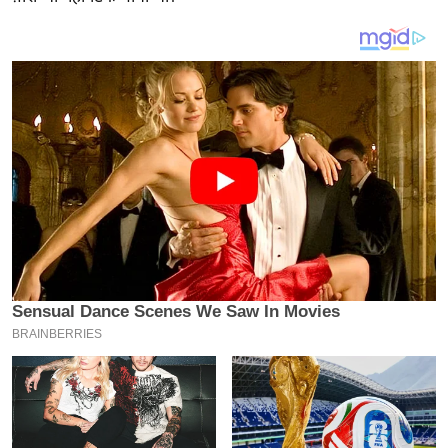
य
ब
ज
ट
खे
ल
क्रि
के
ट
I
P
L
2
0
2
6
क्रा