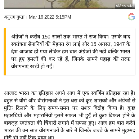
प्रतिरूप फोटो
य
बि
अनुराग गुप्ता
। Mar 16 2022 5:15PM
ज़
ने
अंग्रेजों ने करीब 150 सालों तक भारत में राज किया। उसके बाद
स
स्वतंत्रता सेनानियों की मेहनत रंग लाई और 15 अगस्त, 1947 के
उ
देश आजाद हो गया लेकिन हम बात अंग्रेजों की नहीं बल्कि भारत
द्यो
पर हुए हमलों की कर रहे हैं, जिनके सामने पहाड़ की तरफ
ग
वीरांगनाएं खड़ी हो गईं।
ज
ग
त
आजाद भारत का इतिहास अपने आप में एक स्वर्णिम इतिहास रहा है।
वि
बहुत से वीरों और वीरांगनाओं ने इस धरा को क्रूर शासकों और अंग्रेजों से
मुक्ति दिलाने के लिए समय-समय पर सशत्र विद्रोह किया है। कुछ
शे
महारथियों और महारानियों इसमें सफल भी हुईं तो कुछ विफल होने के
ष
बावजूद स्वतंत्रता की चिंगारी लगाने में सफल हुए। आज हम बात करेंगे
ज्ञ
भारत की उन सात वीरांगनाओं के बारे में जिनके जज्बे के सामने मुहम्मद
रा
ग़ौरी भी नहीं टिक पाया था।