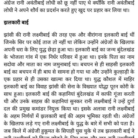
अंग्रेज रानी अवंतीबाई लोधी को छू नहीं पाए थे क्योंकि रानी अवंतीबाई
/
लोधी ने अपने शौर्य का प्रदर्शन करते हुए खुद पर प्रहार कर लिया था।
फै
श
झलकारी बाई
न
झांसी की रानी लक्ष्मीबाई की तरह एक और वीरांगना इलकारी बाई थीं
घ
जिनके सिर पर कोई ताज तो नहीं था लेकिन उन्होंने अंग्रेजों के खिलाफ
रे
अपनी धरा के लिए युद्ध छेड़ा हुआ था। इलकारी बाई का जन्म बुंदेलखंड
लू
के भोजला गांव में एक निर्धर परिवार में हुआ था। इनके पिता का नाम
नु
सदोवा और माता का नाम जमुनाबाई था। बचपन से ही साहसी इलकारी
स्खे
बाई का बचपन में ही बाघ से सामना हो गया था और उन्होंने कुल्हाड़ी के
एक प्रहार से ही उसका खात्मा कर दिया था। युद्ध कौशल में माहिर
प
इलकारी बाई का विवाह झांसी की सेना के विख्यात योद्धा पूरन कोरी के
र्य
साथ हुआ। इलकारी बाई की कहानियां बुंदेलखंड में काफी गूंजा करती
ट
थी और उनके साहस की कहानियां सुनकर रानी लक्ष्मीबाई ने उन्हें दुर्गा
न
दल की प्रमुख कमांडर नियुक्त किया था। इसके अलावा रानी लक्ष्मीबाई
स्थ
के अहम निर्णयों में झलकारी बाई की अहम भूमिका रहती थी। अंग्रेजों
ल
के खिलाफ लड़े गए रानी लक्ष्मीबाई के युद्ध के बारे में सभी को पता है।
फि
जब किले में अंग्रेजी हुकूमत के सिपाही घुस चुके थे तब झलकारी बाई ने