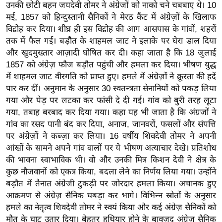
ति
उनकी छोटी बहन जयदेवी तोमर ने अंग्रेजों को नाको चने चबबाए थे। 10
ष
मई, 1857 को हिन्दुस्तानी सैनिकों ने मेरठ कैंट में अंग्रेज़ों के खिलाफ
विद्रोह कर दिया। शीघ्र ही इस विद्रोह की आग आसपास के गांवों, शहरों
प्र
तक में फैल गई। बड़ौत के शाहमल जाट ने इलाके पर घेरा डाल दिया
भु
और खुदमुख्तार आज़ादी घोषित कर दी। कहा जाता है कि 18 जुलाई
म
1857 को अंग्रेज़ फौज बड़ौत पहुंची और हमला कर दिया। भीषण युद्ध
हि
में शाहमल जाट वीरगति को प्राप्त हुए। हमले में अंग्रेज़ों ने क्रूरता की हदें
मा
पार कर दीं। अनुमान के अनुसार 30 स्वतन्त्रता सेनानियों को पकड़ लिया
/
गया और पेड़ पर लटका कर फांसी दे दी गई। गांव को बुरी तरह लूटा
ध
गया, तबाह बरबाद कर दिया गया। कहा यह भी जाता है कि अंग्रजों ने
र्म
गांव का रसद पानी बंद कर दिया, अनाज, जानवरों, फसलों और संपत्ति
स्थ
पर अंग्रेज़ों ने कब्ज़ा कर लिया। 16 वर्षीय शिवदेवी तोमर ने अपनी
ल
आंखों के सामने अपने गांव वालों पर ये भीषण अत्याचार देखे। प्रतिशोध
की भावना स्वाभाविक थी। वो और उनकी मित्र किशन देवी ने क्षेत्र के
व्र
कुछ नौजवानों को एकत्र किया, बदला लेने का निर्णय लिया गया। उन्होंने
त
बड़ौत में तैनात अंग्रेजी टुकड़ी पर जोरदार हमला किया। अचानक हुए
त्यो
आक्रमण से अंग्रेज़ सैनिक घबड़ा कर भागे। विभिन्न स्रोतों के अनुसार
हा
हमले का नेतृत्व शिवदेवी तोमर ने स्वयं किया और कई अंग्रेज़ सैनिकों को
र
मौत के घाट उतार दिया। बेहतर हथियार होने के बावजूद अंग्रेज़ सैनिक