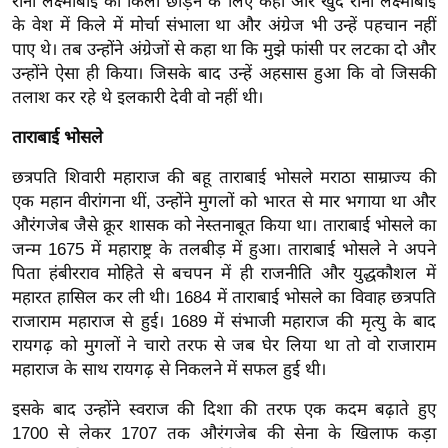
ट
रानी लक्ष्मीबाई को किला छोड़ने के लिए कहा और खुद रानी लक्ष्मीबाई
के वेश में किले में मोर्चा संभाला था और अंग्रेज भी उन्हें पहचान नहीं
ने
पाए थे। तब उन्होंने अंग्रेजों से कहा था कि मुझे फांसी पर लटका दो और
स
उन्होंने ऐसा ही किया। जिसके बाद उन्हें अहसास हुआ कि वो जिसकी
मं
तलाश कर रहे थे इलकारी देवी वो नहीं थी।
त्रा
रि
ताराबाई भोसले
ले
छत्रपति शिवारी महाराज की बहू ताराबाई भोसले मराठा साम्राज्य की
श
एक महान वीरांगना थीं, उन्होंने मुगलों को भारत से मार भगाया था और
न
औरंगजेब जैसे क्रूर शासक को नेस्तनाबूत किया था। ताराबाई भोसले का
शि
जन्म 1675 में महाराष्ट्र के तलबीड़ में हुआ। ताराबाई भोसले ने अपने
प
पिता हंबीरराव मोहिते से बचपन में ही राजनीति और युद्धकौशल में
रा
महारत हासिल कर ली थी। 1684 में ताराबाई भोसले का विवाह छत्रपति
राजाराम महाराज से हुई। 1689 में संभाजी महाराज की मृत्यु के बाद
ज
रायगढ़ को मुगलों ने चारो तरफ से जब घेर लिया था तो वो राजाराम
नी
महाराज के साथ रायगढ़ से निकलने में सफल हुई थी।
ति
वि
इसके बाद उन्होंने स्वराज की दिशा की तरफ एक कदम बढ़ाते हुए
श्ले
1700 से लेकर 1707 तक औरंगजेब की सेना के खिलाफ कड़ा