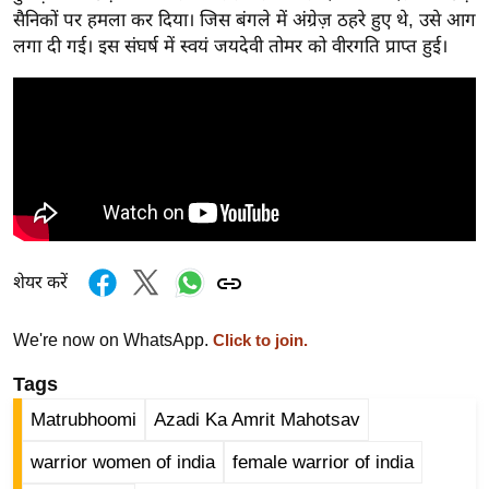
i
सैनिकों पर हमला कर दिया। जिस बंगले में अंग्रेज़ ठहरे हुए थे, उसे आग
c
लगा दी गई। इस संघर्ष में स्वयं जयदेवी तोमर को वीरगति प्राप्त हुई।
k
L
i
n
k
s
वि
धा
शेयर करें
न
स
We're now on WhatsApp.
Click to join.
भा
Tags
चु
ना
Matrubhoomi
Azadi Ka Amrit Mahotsav
व
warrior women of india
female warrior of india
फो