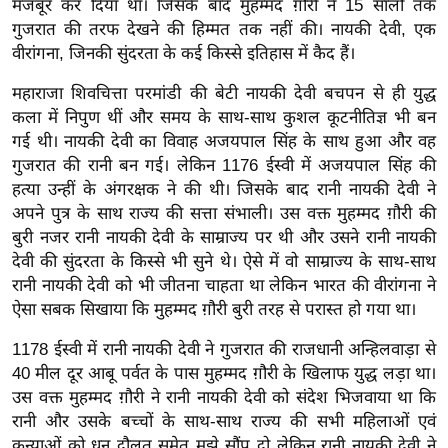
मजबूर कर दिया था। जिसके बाद मुहम्मद ग़ौरी ने 15 सालों तक
ख्सि
गुजरात की तरफ देखने की हिम्मत तक नहीं की। नायकी देवी, एक
य
वीरांगना, जिनकी सुंदरता के कई किस्से इतिहास में कैद हैं।
त
यं
महाराजा शिवचित्ता परमांडी की बेटी नायकी देवी बचपन से ही युद्ध
ग
कला में निपुण थीं और समय के साथ-साथ कुशल कूटनीतिज्ञ भी बन
गई थी। नायकी देवी का विवाह अजयपाल सिंह के साथ हुआ और वह
इं
गुजरात की रानी बन गई। लेकिन 1176 ईस्वी में अजयपाल सिंह की
डि
हत्या उन्हीं के अंगरक्षक ने की थी। जिसके बाद रानी नायकी देवी ने
या
अपने पुत्र के साथ राज्य की सत्ता संभाली। उस वक्त मुहम्मद ग़ौरी की
सा
बुरी नजर रानी नायकी देवी के साम्राज्य पर थी और उसने रानी नायकी
हि
देवी की सुंदरता के किस्से भी सुने थे। ऐसे में वो साम्राज्य के साथ-साथ
त्य
रानी नायकी देवी को भी जीतना चाहता था लेकिन भारत की वीरांगना ने
ज
ऐसा सबक सिखाया कि मुहम्मद ग़ौरी बुरी तरह से परास्त हो गया था।
ग
1178 ईस्वी में रानी नायकी देवी ने गुजरात की राजधानी अन्हिलवाड़ा से
त
40 मील दूर आबू पर्वत के पास मुहम्मद ग़ौरी के खिलाफ युद्ध लड़ा था।
ऑ
उस वक्त मुहम्मद ग़ौरी ने रानी नायकी देवी को संदेश भिजवाया था कि
टो
रानी और उसके बच्चों के साथ-साथ राज्य की सभी महिलाओं एवं
व
कन्याओं को धन दौलत समेत मुझे सौंप दो लेकिन रानी नायकी देवी ने