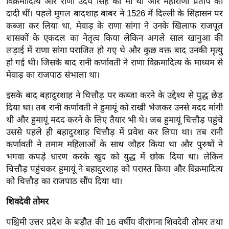
विक्रमादित्य और राणा उदय सिंह की मां थीं और महाराणा प्रताप की
आ
दादी थीं। पहले मुगल बादशाह बाबर ने 1526 में दिल्ली के सिंहासन पर
र
कब्जा कर लिया था, मेवाड़ के राणा सांगा ने उनके खिलाफ राजपूत
शासकों के एकदल का नेतृत्व किया लेकिन अगले साल खानुआ की
.
लड़ाई में राणा सांगा पराजित हो गए थे और कुछ वक्त बाद उनकी मृत्यु
आ
हो गई थी। जिसके बाद रानी कर्णावती ने राणा विक्रमादित्य के माध्यम से
ई
मेवाड़ का राजपाठ संभाला था।
.
चा
इसके बाद बहादुरशाह ने चित्तौड़ पर कब्जा करने के उद्देश्य से युद्ध छेड़
य
दिया था। तब रानी कर्णावती ने हुमायूं को राखी भेजकर उनसे मदद मांगी
थी और हुमायूं मदद करने के लिए तैयार भी थे। जब हुमायूं चित्तौड़ पहुंचे
प
उससे पहले ही बहादुरशाह चित्तौड़ में प्रवेश कर लिया था। तब रानी
र
कर्णावती ने तमाम महिलाओं के साथ जौहर किया था और पुरुषों ने
स
भगवा कपड़े धारण करके खुद को युद्ध में छोक दिया था। लेकिन
मी
चित्तौड़ पहुंचकर हुमायूं ने बहादुरशाह को परास्त किया और विक्रमादित्य
क्षा
को चित्तौड़ का राजपाठ सौंप दिया था।
ध
शिवदेवी तोमर
र्म
ज्यो
पश्चिमी उत्तर प्रदेश के बड़ौत की 16 वर्षीय वीरांगना शिवदेवी तोमर तथा