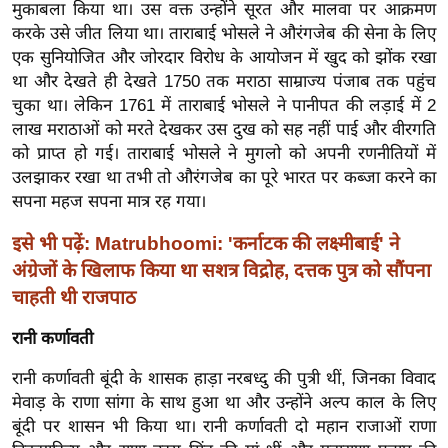
ष
मुकाबला किया था। उस वक्त उन्होंने सूरत और मालवा पर आक्रमण
करके उसे जीत लिया था। ताराबाई भोसले ने औरंगजेब की सेना के लिए
ण
एक सुनियोजित और जोरदार विरोध के आयोजन में खुद को झोंक रखा
स
था और देखते ही देखते 1750 तक मराठा साम्राज्य पंजाब तक पहुंच
म
चुका था। लेकिन 1761 में ताराबाई भोसले ने पानीपत की लड़ाई में 2
सा
लाख मराठाओं को मरते देखकर उस दुख को सह नहीं पाई और वीरगति
म
को प्राप्त हो गई। ताराबाई भोसले ने मुगलो को अपनी रणनीतियों में
यि
उलझाकर रखा था तभी तो औरंगजेब का पूरे भारत पर कब्जा करने का
क
सपना महज सपना मात्र रह गया।
मा
इसे भी पढ़ें: Matrubhoomi: 'कर्नाटक की लक्ष्मीबाई' ने
तृ
अंग्रेजों के खिलाफ किया था सशत्र विद्रोह, दत्तक पुत्र को सौंपना
भू
चाहती थी राजपाठ
मि
स्तं
रानी कर्णावती
भ
रानी कर्णावती बूंदी के शासक हाड़ा नरबध्दु की पुत्री थीं, जिनका विवाद
ए
मेवाड़ के राणा सांगा के साथ हुआ था और उन्होंने अल्प काल के लिए
म
बूंदी पर शासन भी किया था। रानी कर्णावती दो महान राजाओं राणा
.