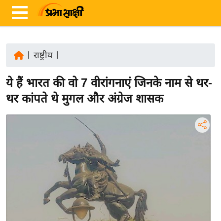
|
राष्ट्रीय
|
ता
ये हैं भारत की वो 7 वीरांगनाएं जिनके नाम से थर-
ज़ा
ख
थर कांपते थे मुगल और अंग्रेज शासक
ब
र
रा
ष्ट्री
य
अं
त
र्रा
ष्ट्री