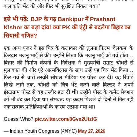
र्ल्ड
कलाकृति भेंट की और फिर भी सुरक्षित निकल गया।”
न्यू
इसे भी पढ़ें:
BJP के गढ़ Bankipur में Prashant
ज
Kishor का बड़ा दांव! क्या PK की एंट्री से बदलेगा बिहार का
ब्री
सियासी गणित?
फ
म
एक अन्य यूजर ने इस चित्र के कलाकार की तुलना फिल्म ‘वेलकम’ के
किरदार मजनू भाई से की। उन्होंने लिखा कि मजनू भाई को गर्व होता…
नो
बिहार की निर्माण कंपनी के निदेशक ने मुख्यमंत्री सम्राट चौधरी से
रं
मुलाकात की और पूरे आत्मविश्वास के साथ उन्हें यह चित्र भेंट किया…
ज
फिर गर्व से चारों तस्वीरें सोशल मीडिया पर पोस्ट कर दीं। यह रिपोर्ट
न
लिखे जाने तक, चौधरी को चित्र भेंट करने वाले बिल्डर ने अपने
ज
इंस्टाग्राम पोस्ट से यह तस्वीर हटा दी थी। उन्होंने पोस्ट के कमेंट सेक्शन
ग
को भी बंद कर दिया था। संभवतः यह कदम पिछले दो दिनों से मिल रही
त
नकारात्मक प्रतिक्रियाओं के कारण उठाया गया था।
बॉ
Guess Who?
pic.twitter.com/8Gve2UtzfG
ली
वु
— Indian Youth Congress (@IYC)
May 27, 2026