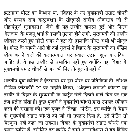
ख्सि
य
इंस्टाग्राम पोस्ट का कैप्शन था, “बिहार के नए मुख्यमंत्री सम्राट चौधरी
त
और पल्लव राज कंस्ट्रक्शन के सीएमडी संजीव श्रीवास्तव जी से
यं
सौहार्दपूर्ण मुलाकात।” जैसे ही यह तस्वीर वायरल हुई और फिल्म
ग
‘वेलकम’ के मजनू भाई से इसकी तुलना होने लगी, मुख्यमंत्री की तस्वीर
स्वीकार करते हुए फोटो यूजर ने हटा दी, हालांकि पोस्ट अभी भी मौजूद
इं
है। पोस्ट के सामने आते ही कई यूजर्स ने बिहार के मुख्यमंत्री का पेंसिल
डि
स्केच बनाने वाले की कलात्मकता पर सवाल उठाना शुरू कर दिया।
या
जाहिर है, वे इस तस्वीर से प्रभावित नहीं हुए क्योंकि यह बिहार के
सा
मुख्यमंत्री सम्राट चौधरी से जरा भी मिलती-जुलती नहीं थी।
हि
भारतीय युवा कांग्रेस ने इंस्टाग्राम पर इस पोस्ट पर प्रतिक्रिया दी। सोशल
त्य
मीडिया प्लेटफॉर्म 'X' पर उन्होंने लिखा, "अंदाजा लगाओ कौन?" यह
ज
तस्वीर में बिहार के मुख्यमंत्री के कार्टून जैसे दिखने वाले चित्र पर एक
ग
तंज प्रतीत होता है। कुछ यूजर्स ने मुख्यमंत्री चौधरी द्वारा उपहार स्वीकार
त
करने की सराहना की। एक यूजर ने लिखा, “पेंटिंग: इस व्यक्ति ने बिहार
ऑ
के मुख्यमंत्री सम्राट चौधरी को जो भी उपहार दिया है, उसे पेंटिंग तो
टो
बिल्कुल नहीं कहा जा सकता। बिहार के मुख्यमंत्री सम्राट चौधरी एक
व
दयालु व्यक्ति हैं, इसीलिए इस व्यक्ति ने इतने आत्मविश्वास से यह विचित्र