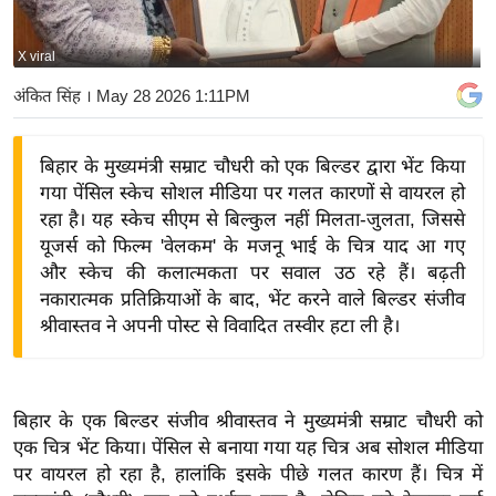
य
बि
X viral
ज़
अंकित सिंह
। May 28 2026 1:11PM
ने
स
बिहार के मुख्यमंत्री सम्राट चौधरी को एक बिल्डर द्वारा भेंट किया
उ
गया पेंसिल स्केच सोशल मीडिया पर गलत कारणों से वायरल हो
द्यो
रहा है। यह स्केच सीएम से बिल्कुल नहीं मिलता-जुलता, जिससे
ग
यूजर्स को फिल्म 'वेलकम' के मजनू भाई के चित्र याद आ गए
ज
और स्केच की कलात्मकता पर सवाल उठ रहे हैं। बढ़ती
ग
नकारात्मक प्रतिक्रियाओं के बाद, भेंट करने वाले बिल्डर संजीव
त
श्रीवास्तव ने अपनी पोस्ट से विवादित तस्वीर हटा ली है।
वि
शे
ष
बिहार के एक बिल्डर संजीव श्रीवास्तव ने मुख्यमंत्री सम्राट चौधरी को
ज्ञ
एक चित्र भेंट किया। पेंसिल से बनाया गया यह चित्र अब सोशल मीडिया
रा
पर वायरल हो रहा है, हालांकि इसके पीछे गलत कारण हैं। चित्र में