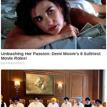
आ
र
.
आ
ई
.
चा
य
प
र
स
मी
क्षा
ध
र्म
ज्यो