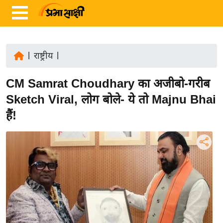
|
राष्ट्रीय
|
ता
CM Samrat Choudhary का अजीबो-गरीब
ज़ा
ख
Sketch Viral, लोग बोले- ये तो Majnu Bhai
ब
हैं!
र
रा
ष्ट्री
य
अं
त
र्रा
ष्ट्री