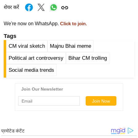
ड
शेयर करें
हॉ
ली
We're now on WhatsApp.
Click to join.
वु
ड
Tags
फि
CM viral sketch
Majnu Bhai meme
ल्म
Political art controversy
Bihar CM trolling
स
मी
Social media trends
क्षा
B
r
e
a
k
i
n