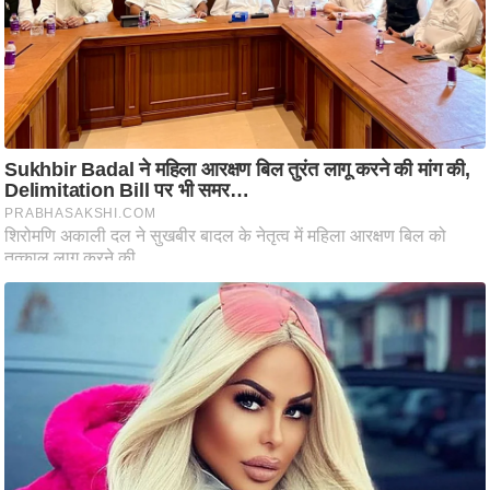
ति
ष
प्र
भु
म
हि
मा
/
ध
र्म
स्थ
ल
व्र
त
त्यो
हा
र