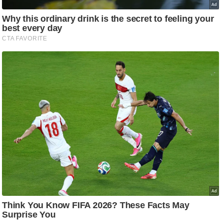
/
फै
श
न
घ
रे
लू
नु
स्खे
प
र्य
ट
न
स्थ
ल
फि