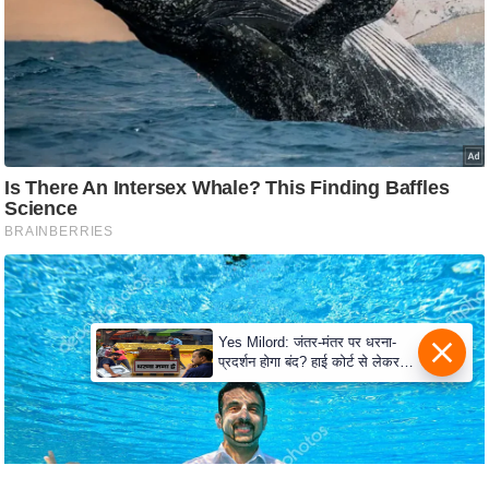
e
r
t
i
s
e
P
r
i
v
a
c
Yes Milord: जंतर-मंतर पर धरना-
y
प्रदर्शन होगा बंद? हाई कोर्ट से लेकर
P
सुप्रीम कोर्ट तक में क्या नई बहस छिड़
गई
o
l
i