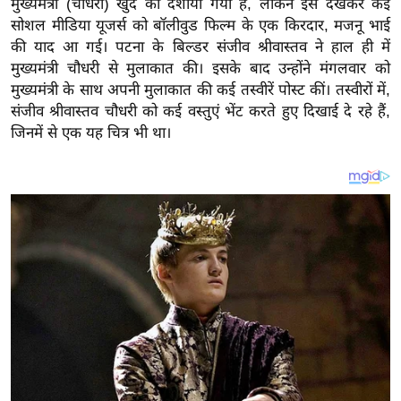
मुख्यमंत्री (चौधरी) खुद को दर्शाया गया है, लेकिन इसे देखकर कई
य
सोशल मीडिया यूजर्स को बॉलीवुड फिल्म के एक किरदार, मजनू भाई
ब
की याद आ गई। पटना के बिल्डर संजीव श्रीवास्तव ने हाल ही में
ज
मुख्यमंत्री चौधरी से मुलाकात की। इसके बाद उन्होंने मंगलवार को
ट
मुख्यमंत्री के साथ अपनी मुलाकात की कई तस्वीरें पोस्ट कीं। तस्वीरों में,
खे
संजीव श्रीवास्तव चौधरी को कई वस्तुएं भेंट करते हुए दिखाई दे रहे हैं,
ल
जिनमें से एक यह चित्र भी था।
क्रि
के
ट
I
P
L
2
0
2
6
क्रा