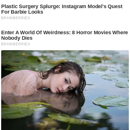
g
N
e
w
s
ला
इ
फ
स्टा
इ
ल
टे
क्नॉ
लॉ
जी
ब्यू
टी