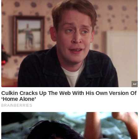
ष
ण
स
म
सा
म
यि
क
मा
तृ
भू
मि
स्तं
भ
ए
म
.