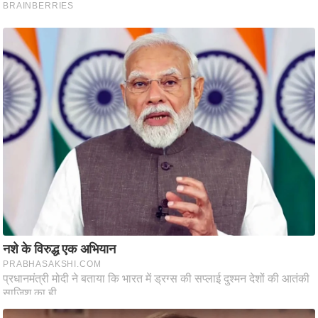
ट
ने
स
मं
त्रा
रि
ले
श
न
शि
प
रा
ज
नी
ति
वि
श्ले