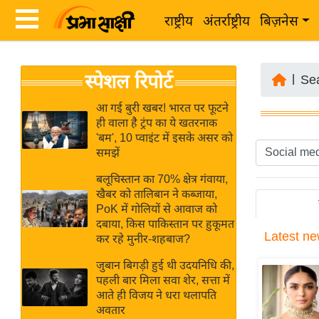
राष्ट्रीय
अंतर्राष्ट्रीय
बिज़नेस
Latest
ता
स्पेशल रिपोर्ट
News
|
Se
ज़ा
in
ख
आ गई बुरी खबर! भारत पर फूटने
Hindi
ही वाला है ट्रंप का ये खतरनाक
ब
'बम', 10 प्वाइंट में इसके असर को
र
समझें
Hindi
राष्ट्रीय
बलूचिस्तान का 70% क्षेत्र गंवाया,
News
अंतर्राष्ट्रीय
खैबर को तालिबान ने कब्जाया,
Live
PoK में गोलियों से आवाज को
बिज़नेस
दबाया, किस पाकिस्तान पर हुकूमत
Latest
ne
उद्योग
कर रहे मुनीर-शहबाज?
Breaking
जगत
News in
जुबान बिगड़ी हुई थी उदयनिधि की,
विशेषज्ञ
पहली बार मिला सवा शेर, सत्ता में
Hindi
आते ही विजय ने धरा थलापति
राय
अवतार