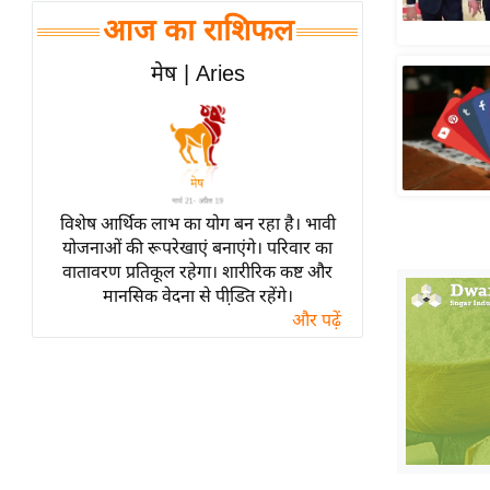
हॉलीवुड
आज का राशिफल
फिल्म समीक्षा
मेष | Aries
Breaking
News
लाइफस्टाइल
टेक्नॉलॉजी
ब्यूटी/फैशन
विशेष आर्थिक लाभ का योग बन रहा है। भावी
घरेलू नुस्खे
योजनाओं की रूपरेखाएं बनाएंगे। परिवार का
वातावरण प्रतिकूल रहेगा। शारीरिक कष्ट और
पर्यटन स्थल
मानसिक वेदना से पीडि़त रहेंगे।
फिटनेस मंत्रा
और पढ़ें
रिलेशनशिप
राजनीति
विश्लेषण
समसामयिक
मातृभूमि