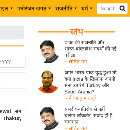
टाइल
मनोरंजन जगत
राजनीति
धर्म
स्तंभ
ढाका की राजनीति और
भारत-बांग्लादेश संबंधों की नई
परीक्षा
~ ललित गर्ग
अगर भारत-पाक युद्ध हुआ तो
क्या India के खिलाफ अपनी
ो
सेना उतारेंगे Turkey और
Saudi Arabia?
~ नीरज कुमार दुबे
संसदीय-गतिरोध से नहीं
swal संग
चलेगा लोकतंत्र, संवाद ही है
l Thakur,
समाधान
~ ललित गर्ग