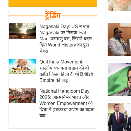
बजट
Hindi
खेल
News
ट्रेंडिंग
क्रिकेट
Hindi
Nagasaki Day: US ने जब
IPL
Nagasaki पर गिराया 'Fat
Videos
2026
Man' परमाणु बम, जिसने बदल
क्राइम
दिया World History का पूरा
चेहरा
ई-पेपर
Quit India Movement:
मिसाल बेमिसाल
भारतीय स्वतंत्रता संग्राम की वो
शख्सियत
क्रांति जिसने हिला दी थी British
यंग इंडिया
Empire की जड़ें
साहित्य जगत
National Handloom Day
2026: आत्मनिर्भर भारत और
ऑटो वर्ल्ड
Women Empowerment की
न्यूज ब्रीफ
दिशा में हथकरघा उद्योग का बढ़ता
कद
मनोरंजन जगत
बॉलीवुड