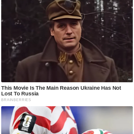
ट
ने
स
मं
त्रा
रि
ले
श
न
शि
प
रा
ज
नी
ति
वि
श्ले