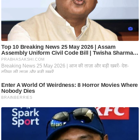
आ
र
.
आ
ई
.
चा
य
प
र
स
मी
क्षा
ध
र्म
ज्यो