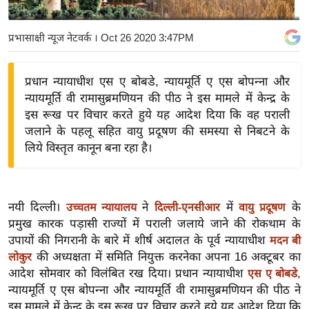
य
बि
प्रभासाक्षी न्यूज नेटवर्क
। Oct 26 2020 3:47PM
ज़
ने
प्रधान न्यायाधीश एस ए बोबडे, न्यायमूर्ति ए एस बोपन्ना और
स
न्यायमूर्ति वी रामासुब्रमणियन की पीठ ने इस मामले में केन्द्र के
उ
इस रूख पर विचार करते हुये यह आदेश दिया कि वह पराली
द्यो
जलाने के पहलू सहित वायु प्रदूषण की समस्या से निबटने के
ग
लिये विस्तृत कानून बना रहा है।
ज
ग
त
नयी दिल्ली।
ने
में
के
उच्चतम न्यायालय
दिल्ली-एनसीआर
वायु प्रदूषण
वि
प्रमुख कारक पड़ासी राज्यों में पराली जलाये जाने की रोकथाम के
उपायों की निगरानी के बारे में शीर्ष अदालत के पूर्व न्यायाधीश
शे
मदन बी
की अध्यक्षता में समिति नियुक्त करनेका अपना 16 अक्टूबर का
लोकुर
ष
आदेश सोमवार को विलंबित रख दिया। प्रधान न्यायाधीश
,
एस ए बोबडे
ज्ञ
न्यायमूर्ति ए एस बोपन्ना और न्यायमूर्ति वी रामासुब्रमणियन की पीठ ने
रा
इस मामले में केन्द्र के इस रूख पर विचार करते हुये यह आदेश दिया कि