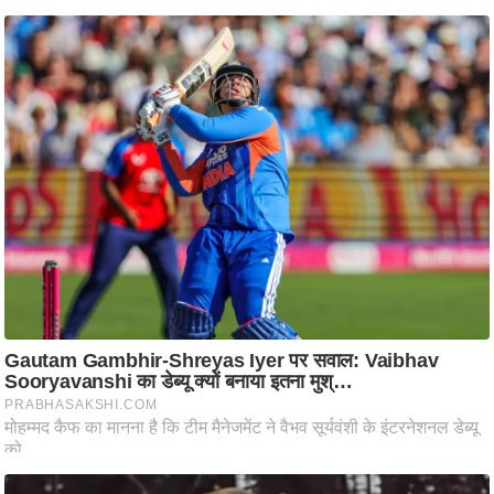
/
फै
श
न
घ
रे
लू
नु
स्खे
प
र्य
ट
न
स्थ
ल
फि