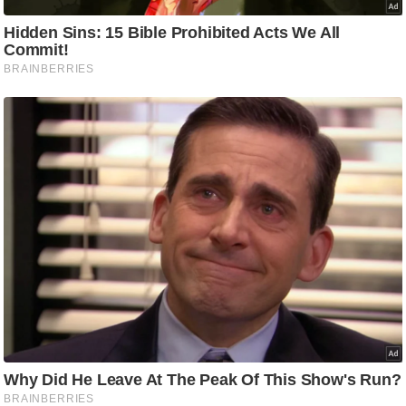
ड
हॉ
ली
वु
ड
फि
ल्म
स
मी
क्षा
B
r
e
a
k
i
n