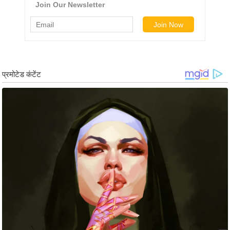
र्ल्ड
न्यू
ज
ब्री
फ
म
नो
रं
ज
न
ज
ग
त
बॉ
ली
वु