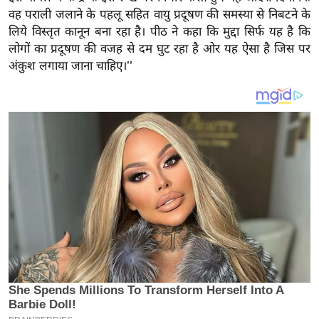
य
वह पराली जलाने के पहलू सहित वायु प्रदूषण की समस्या से निबटने के
ब
लिये विस्तृत कानून बना रहा है। पीठ ने कहा कि मुद्दा सिर्फ यह है कि
ज
लोगों का प्रदूषण की वजह से दम घुट रहा है ओर यह ऐसा है जिस पर
ट
अंकुश लगाया जाना चाहिए।’’
खे
ल
क्रि
के
ट
I
P
L
2
0
2
6
क्रा