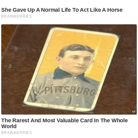
g
N
e
w
s
ला
इ
फ
स्टा
इ
ल
टे
क्नॉ
लॉ
जी
ब्यू
टी