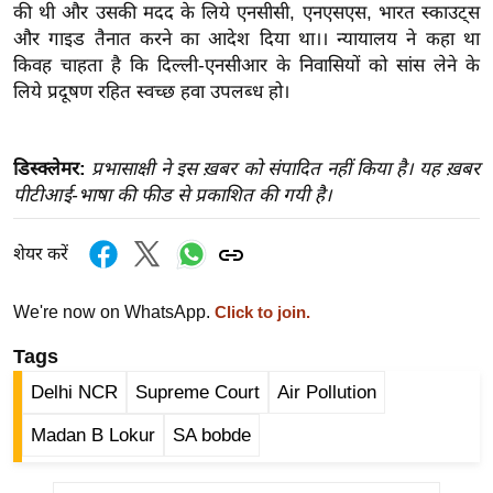
ख्सि
की थी और उसकी मदद के लिये एनसीसी, एनएसएस, भारत स्काउट्स
य
और गाइड तैनात करने का आदेश दिया था।। न्यायालय ने कहा था
त
किवह चाहता है कि दिल्ली-एनसीआर के निवासियों को सांस लेने के
लिये प्रदूषण रहित स्वच्छ हवा उपलब्ध हो।
यं
ग
इं
डिस्क्लेमर:
प्रभासाक्षी ने इस ख़बर को संपादित नहीं किया है। यह ख़बर
डि
पीटीआई-भाषा की फीड से प्रकाशित की गयी है।
या
सा
शेयर करें
हि
त्य
We're now on WhatsApp.
Click to join.
ज
Tags
ग
त
Delhi NCR
Supreme Court
Air Pollution
ऑ
Madan B Lokur
SA bobde
टो
व