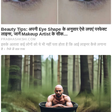
ति
ष
प्र
भु
म
हि
मा
/
ध
र्म
स्थ
ल
व्र
त
त्यो
हा
र