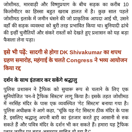
जोशीमठ, मारवाड़ी और विष्णुप्रयाग के बीच सड़क का करीब 10
र्ल्ड
किलोमीटर का हिस्सा बहुत खराब हालत में है। कुछ साल पहले
न्यू
जोशीमठ इलाके में जमीन धंसने की जो प्राकृतिक आपदा आई थी, उसने
ज
वहाँ की सड़क व्यवस्था को बुरी तरह प्रभावित किया था। बुनियादी ढांचे
ब्री
की इन्हीं चुनौतियों और संकरे रास्तों को देखते हुए प्रशासन को यह बड़ा
फ
फैसला लेना पड़ा।
म
इसे भी पढ़ें:
सादगी से होगा DK Shivakumar का शपथ
नो
ग्रहण समारोह, महंगाई के चलते Congress ने भव्य आयोजन
रं
किया रद्द
ज
न
दर्शन के साथ इंतजार कर सकेंगे श्रद्धालु
ज
पुलिस प्रशासन ने ट्रैफिक को सुचारू रूप से चलाने के लिए एक
ग
सुनियोजित 'वन-वे ट्रैफिक सिस्टम' लागू किया है। इसके तहत जोशीमठ
त
में नरसिंह मंदिर के पास एक व्यवस्थित 'गेट सिस्टम' बनाया गया है।
बॉ
पुलिस अधीक्षक ने आगे कहा, "चूंकि यह गेट सिस्टम ठीक मंदिर के पास
ली
है, इसलिए श्रद्धालु अपनी बारी का इंतजार करते हुए आसानी से रुक
वु
सकते हैं और पवित्र मंदिर के दर्शन भी कर सकते हैं। हमारा यह ट्रैफिक
प्लान जमीन पर बहुत असरदार साबित हो रहा है।"