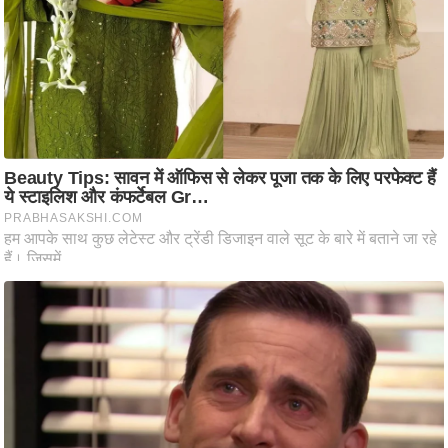
ष
ण
स
म
सा
म
यि
क
मा
तृ
भू
मि
स्तं
भ
ए
म
.