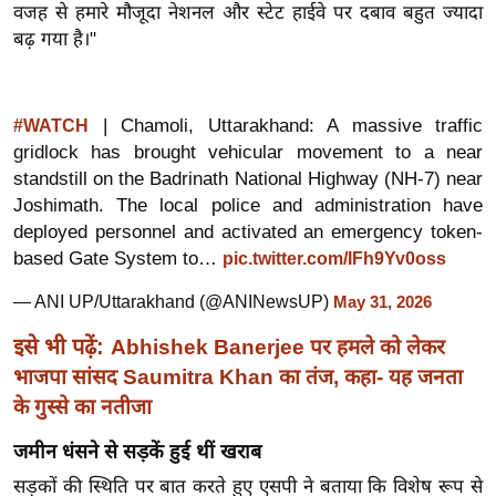
ख्सि
वजह से हमारे मौजूदा नेशनल और स्टेट हाईवे पर दबाव बहुत ज्यादा
य
बढ़ गया है।"
त
यं
| Chamoli, Uttarakhand: A massive traffic
#WATCH
ग
gridlock has brought vehicular movement to a near
इं
standstill on the Badrinath National Highway (NH-7) near
डि
Joshimath. The local police and administration have
या
deployed personnel and activated an emergency token-
सा
based Gate System to…
pic.twitter.com/IFh9Yv0oss
हि
— ANI UP/Uttarakhand (@ANINewsUP)
May 31, 2026
त्य
ज
इसे भी पढ़ें:
Abhishek Banerjee पर हमले को लेकर
ग
भाजपा सांसद Saumitra Khan का तंज, कहा- यह जनता
त
के गुस्से का नतीजा
ऑ
जमीन धंसने से सड़कें हुई थीं खराब
टो
व
सड़कों की स्थिति पर बात करते हुए एसपी ने बताया कि विशेष रूप से