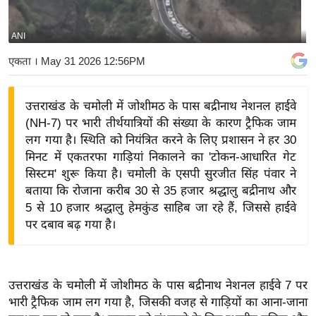
य
बि
ANI
ज़
एकता
। May 31 2026 12:56PM
ने
स
उत्तराखंड के चमोली में जोशीमठ के पास बद्रीनाथ नेशनल हाईवे
उ
(NH-7) पर भारी तीर्थयात्रियों की संख्या के कारण ट्रैफिक जाम
द्यो
लग गया है। स्थिति को नियंत्रित करने के लिए प्रशासन ने हर 30
ग
मिनट में एकतरफा गाड़ियां निकालने का 'टोकन-आधारित गेट
ज
सिस्टम' शुरू किया है। चमोली के एसपी सुरजीत सिंह पंवार ने
ग
बताया कि रोजाना करीब 30 से 35 हजार श्रद्धालु बद्रीनाथ और
त
5 से 10 हजार श्रद्धालु हेमकुंड साहिब जा रहे हैं, जिससे हाईवे
पर दबाव बढ़ गया है।
वि
शे
ष
ज्ञ
उत्तराखंड के चमोली में जोशीमठ के पास बद्रीनाथ नेशनल हाईवे 7 पर
रा
भारी ट्रैफिक जाम लग गया है, जिसकी वजह से गाड़ियों का आना-जाना