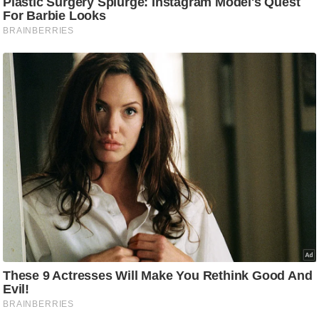
g
N
e
w
s
ला
इ
फ
स्टा
इ
ल
टे
क्नॉ
लॉ
जी
ब्यू
टी