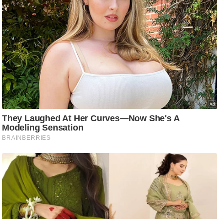
ट
ने
स
मं
त्रा
रि
ले
श
न
शि
प
रा
ज
नी
ति
वि
श्ले