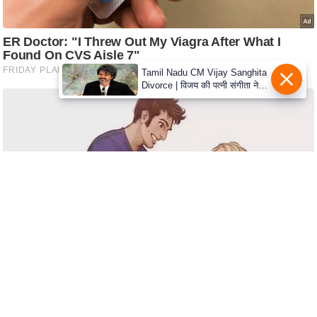
c
y
G
r
Tamil Nadu CM Vijay Sanghita
i
Divorce | विजय की पत्नी संगीता ने
e
वापस ली तलाक की अर्जी, कोर्ट ने
मामले को किया निपटाया
v
a
n
c
e
R
e
d
r
e
s