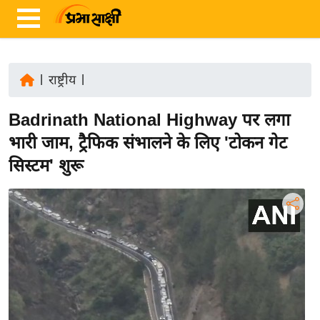
|
राष्ट्रीय
|
ता
Badrinath National Highway पर लगा
ज़ा
ख
भारी जाम, ट्रैफिक संभालने के लिए 'टोकन गेट
ब
सिस्टम' शुरू
र
रा
ष्ट्री
य
अं
त
र्रा
ष्ट्री