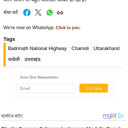
ड
हॉ
शेयर करें
ली
वु
We're now on WhatsApp.
Click to join.
ड
Tags
फि
ल्म
Badrinath National Highway
Chamoli
Uttarakhand
स
चमोली
उत्तराखंड
मी
क्षा
B
r
e
a
k
i
n