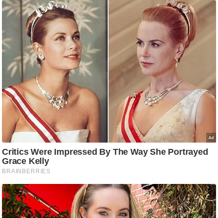
/
फै
श
न
घ
रे
लू
नु
स्खे
प
र्य
ट
न
स्थ
ल
फि