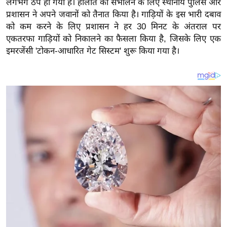
लगभग ठप हो गया है। हालात को संभालने के लिए स्थानीय पुलिस और
य
प्रशासन ने अपने जवानों को तैनात किया है। गाड़ियों के इस भारी दबाव
ब
को कम करने के लिए प्रशासन ने हर 30 मिनट के अंतराल पर
ज
एकतरफा गाड़ियों को निकालने का फैसला किया है, जिसके लिए एक
ट
इमरजेंसी 'टोकन-आधारित गेट सिस्टम' शुरू किया गया है।
खे
ल
क्रि
के
ट
I
P
L
2
0
2
6
क्रा