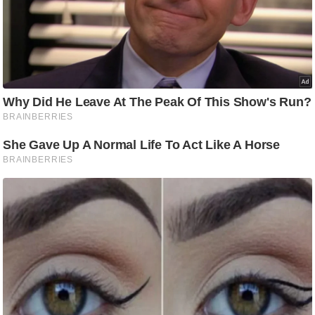
आ
र
.
आ
ई
.
चा
य
प
र
स
मी
क्षा
ध
र्म
ज्यो