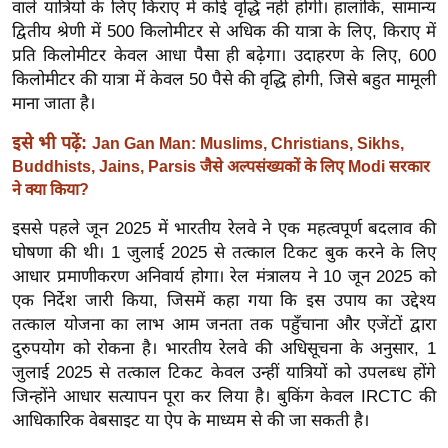
ख्सि
वाले यात्रियों के लिए किराए में कोई वृद्धि नहीं होगी। हालांकि, सामान्य
द्वितीय श्रेणी में 500 किलोमीटर से अधिक की यात्रा के लिए, किराए में
य
प्रति किलोमीटर केवल आधा पैसा ही बढ़ेगा। उदाहरण के लिए, 600
त
किलोमीटर की यात्रा में केवल 50 पैसे की वृद्धि होगी, जिसे बहुत मामूली
यं
माना जाता है।
ग
इं
इसे भी पढ़ें:
Jan Gan Man: Muslims, Christians, Sikhs,
Buddhists, Jains, Parsis जैसे अल्पसंख्यकों के लिए Modi सरकार
डि
ने क्या किया?
या
सा
इससे पहले जून 2025 में भारतीय रेलवे ने एक महत्वपूर्ण बदलाव की
हि
घोषणा की थी। 1 जुलाई 2025 से तत्काल टिकट बुक करने के लिए
आधार प्रमाणीकरण अनिवार्य होगा। रेल मंत्रालय ने 10 जून 2025 को
त्य
एक निर्देश जारी किया, जिसमें कहा गया कि इस उपाय का उद्देश्य
ज
तत्काल योजना का लाभ आम जनता तक पहुँचाना और एजेंटों द्वारा
ग
दुरुपयोग को रोकना है। भारतीय रेलवे की अधिसूचना के अनुसार, 1
त
जुलाई 2025 से तत्काल टिकट केवल उन्हीं यात्रियों को उपलब्ध होंगे
ऑ
जिन्होंने आधार सत्यापन पूरा कर लिया है। बुकिंग केवल IRCTC की
टो
आधिकारिक वेबसाइट या ऐप के माध्यम से की जा सकती है।
व