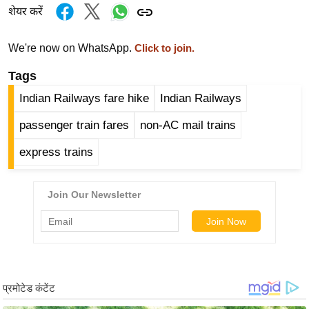
र्ल्ड
शेयर करें
न्यू
We're now on WhatsApp.
Click to join.
ज
ब्री
Tags
फ
Indian Railways fare hike
Indian Railways
म
passenger train fares
non-AC mail trains
नो
रं
express trains
ज
न
ज
ग
त
बॉ
ली
वु