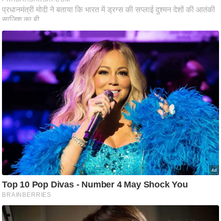
ष
ण
स
म
सा
म
यि
क
मा
तृ
भू
मि
स्तं
भ
ए
म
.