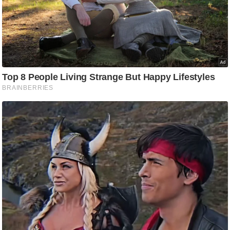
/
फै
श
न
घ
रे
लू
नु
स्खे
प
र्य
ट
न
स्थ
ल
फि