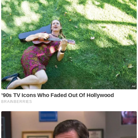
ड
हॉ
ली
वु
ड
फि
ल्म
स
मी
क्षा
B
r
e
a
k
i
n