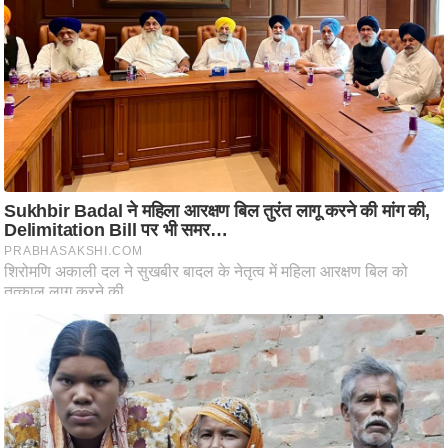
ति
ष
प्र
भु
म
हि
मा
/
ध
र्म
स्थ
ल
व्र
त
त्यो
हा
र