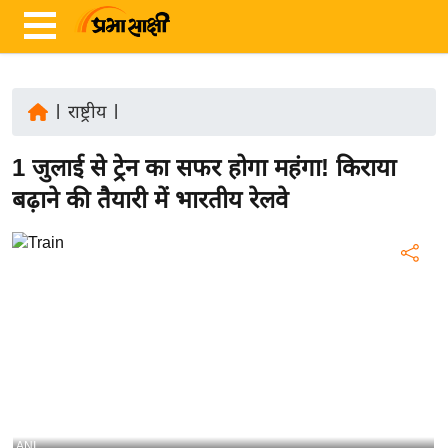
|
राष्ट्रीय
|
ता
1 जुलाई से ट्रेन का सफर होगा महंगा! किराया
ज़ा
ख
बढ़ाने की तैयारी में भारतीय रेलवे
ब
र
रा
ष्ट्री
य
अं
त
र्रा
ष्ट्री
ANI