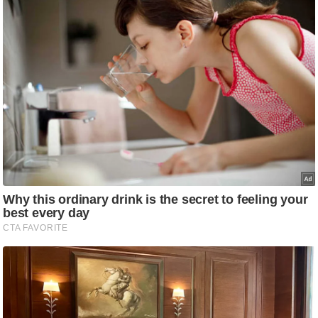
आ
र
.
आ
ई
.
चा
य
प
र
स
मी
क्षा
ध
र्म
ज्यो