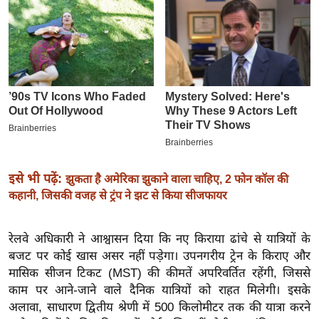
इ
म
ई
-
पे
प
र
मि
सा
इसे भी पढ़ें:
झुकता है अमेरिका झुकाने वाला चाहिए, 2 फोन कॉल की
ल
कहानी, जिसकी वजह से ट्रंप ने झट से किया सीजफायर
बे
रेलवे अधिकारी ने आश्वासन दिया कि नए किराया ढांचे से यात्रियों के
मि
बजट पर कोई खास असर नहीं पड़ेगा। उपनगरीय ट्रेन के किराए और
सा
मासिक सीजन टिकट (MST) की कीमतें अपरिवर्तित रहेंगी, जिससे
ल
काम पर आने-जाने वाले दैनिक यात्रियों को राहत मिलेगी। इसके
श
अलावा, साधारण द्वितीय श्रेणी में 500 किलोमीटर तक की यात्रा करने