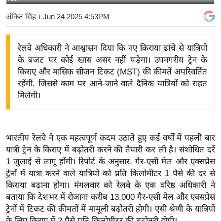
य
अंकित सिंह
। Jun 24 2025 4:53PM
बि
ज़
रेलवे अधिकारी ने आश्वासन दिया कि नए किराया ढांचे से यात्रियों
ने
के बजट पर कोई खास असर नहीं पड़ेगा। उपनगरीय ट्रेन के
स
किराए और मासिक सीजन टिकट (MST) की कीमतें अपरिवर्तित
उ
रहेंगी, जिससे काम पर आने-जाने वाले दैनिक यात्रियों को राहत
द्यो
मिलेगी।
ग
ज
ग
भारतीय रेलवे ने एक महत्वपूर्ण कदम उठाते हुए कई वर्षों में पहली बार
त
यात्री ट्रेन के किराए में बढ़ोतरी करने की तैयारी कर ली है। संशोधित दरें
वि
1 जुलाई से लागू होंगी। रिपोर्ट के अनुसार, गैर-एसी मेल और एक्सप्रेस
शे
ट्रेनों में यात्रा करने वाले यात्रियों को प्रति किलोमीटर 1 पैसे की दर से
ष
किराया बढ़ाना होगा। मंगलवार को रेलवे के एक वरिष्ठ अधिकारी ने
बताया कि देशभर में रोजाना करीब 13,000 गैर-एसी मेल और एक्सप्रेस
ज्ञ
ट्रेनों में टिकट की कीमतों में मामूली बढ़ोतरी होगी। एसी श्रेणी के यात्रियों
रा
के लिए किराए में 2 पैसे प्रति किलोमीटर की बढ़ोतरी होगी।