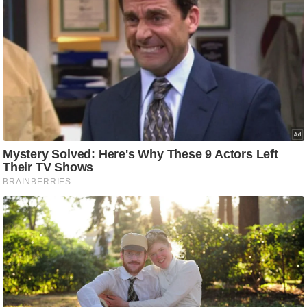
g
N
e
w
s
ला
इ
फ
स्टा
इ
ल
टे
क्नॉ
लॉ
जी
ब्यू
टी