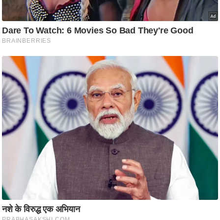
ट
ने
स
मं
त्रा
रि
ले
श
न
शि
प
रा
ज
नी
ति
वि
श्ले