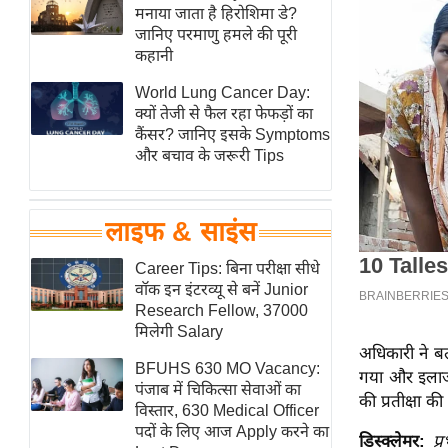
हॉलीवुड
मनाया जाता है हिरोशिमा डे?
जानिए परमाणु हमले की पूरी
फिल्म समीक्षा
कहानी
Breaking
World Lung Cancer Day:
News
क्यों तेजी से फैल रहा फेफड़ों का
लाइफस्टाइल
कैंसर? जानिए इसके Symptoms
और बचाव के जरूरी Tips
टेक्नॉलॉजी
ब्यूटी/फैशन
घरेलू नुस्खे
लाइफ & साइंस
पर्यटन स्थल
Career Tips: बिना परीक्षा सीधे
फिटनेस मंत्रा
वॉक इन इंटरव्यू से बनें Junior
Research Fellow, 37000
रिलेशनशिप
मिलेगी Salary
राजनीति
अधिकारी ने बत
BFUHS 630 MO Vacancy:
गया और इलाज 
विश्लेषण
पंजाब में चिकित्सा सेवाओं का
की प्रतीक्षा की
समसामयिक
विस्तार, 630 Medical Officer
पदों के लिए आज Apply करने का
डिस्क्लेमर:
प्
मातृभूमि