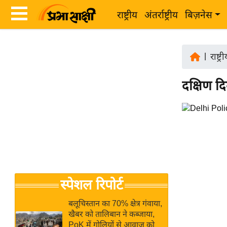
राष्ट्रीय
अंतर्राष्ट्रीय
बिज़नेस
Latest
ता
News
|
राष्ट्र
ज़ा
in
ख
दक्षिण दि
Hindi
ब
र
Hindi
राष्ट्रीय
News
अंतर्राष्ट्रीय
Live
बिज़नेस
उद्योग
Breaking
स्पेशल रिपोर्ट
जगत
News in
विशेषज्ञ
Hindi
बलूचिस्तान का 70% क्षेत्र गंवाया,
राय
खैबर को तालिबान ने कब्जाया,
PoK में गोलियों से आवाज को