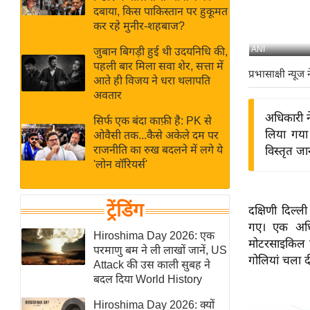
बजट
Hindi
दबाया, किस पाकिस्तान पर हुकूमत
खेल
News
कर रहे मुनीर-शहबाज?
क्रिकेट
ANI
जुबान बिगड़ी हुई थी उदयनिधि की,
Hindi
IPL
पहली बार मिला सवा शेर, सत्ता में
प्रभासाक्षी न्यूज 
आते ही विजय ने धरा थलापति
Videos
2026
अवतार
क्राइम
अधिकारी ने
सिर्फ एक बंदा काफ़ी है: PK से
ई-पेपर
लिया गया
ओवैसी तक...कैसे अकेले दम पर
मिसाल बेमिसाल
राजनीति का रुख बदलने में लगे ये
विस्तृत जा
'लोन वॉरियर्स'
शख्सियत
यंग इंडिया
ट्रेंडिंग
दक्षिणी दिल्ल
साहित्य जगत
गए। एक अधिक
ऑटो वर्ल्ड
Hiroshima Day 2026: एक
मोटरसाइकिल प
परमाणु बम ने ली लाखों जानें, US
न्यूज ब्रीफ
गोलियां चला द
Attack की उस काली सुबह ने
मनोरंजन जगत
बदल दिया World History
बॉलीवुड
Hiroshima Day 2026: क्यों