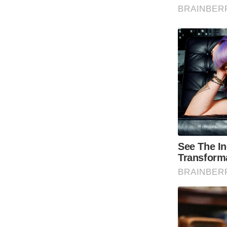
ऑडियो
इंफ़ोग्राफ़िक
राज्यों से
शहरों से
वेब स्टोरी
कार्टून
Short
Videos
iOS App
About us
Contact Editor
Advertise
Privacy Policy
Grievance
Redressal