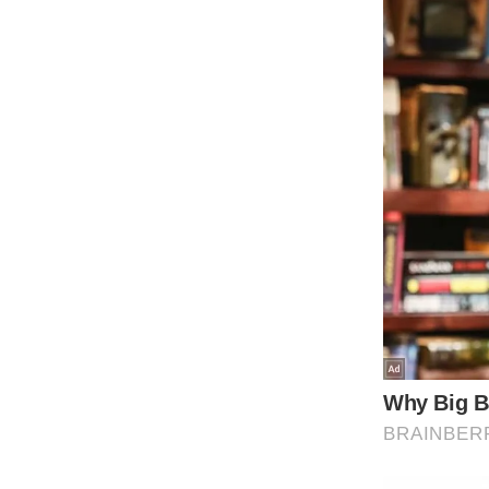
Code Of Ethics
RSS
Our Team
Expert Panel
Loksabhachunav
Android App