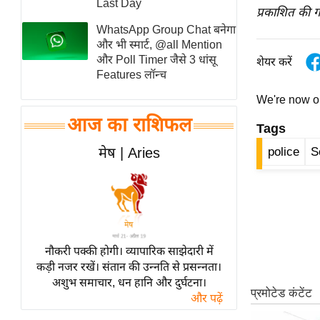
Last Day
प्रकाशित की ग
स्तंभ
WhatsApp Group Chat बनेगा
एम.
और भी स्मार्ट, @all Mention
आर.
और Poll Timer जैसे 3 धांसू
शेयर करें
Features लॉन्च
आई.
चाय पर
We're now 
समीक्षा
आज का राशिफल
Tags
धर्म
मेष | Aries
police
S
ज्योतिष
प्रभु
महिमा/
धर्मस्थल
व्रत
नौकरी पक्की होगी। व्यापारिक साझेदारी में
त्योहार
कड़ी नजर रखें। संतान की उन्नति से प्रसन्नता।
अशुभ समाचार, धन हानि और दुर्घटना।
राशिफल
और पढ़ें
विशेष