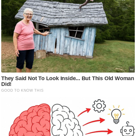
ट
ने
स
मं
त्रा
रि
ले
श
न
शि
प
रा
ज
नी
ति
वि
श्ले