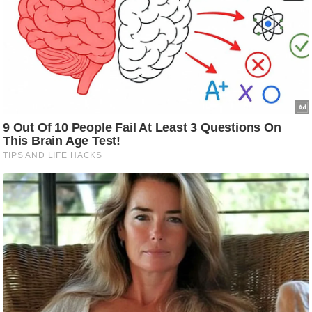
ष
ण
स
म
सा
म
यि
क
मा
तृ
भू
मि
स्तं
भ
ए
म
.