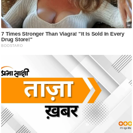
आ
र
.
आ
ई
.
चा
य
प
र
स
मी
क्षा
ध
र्म
ज्यो