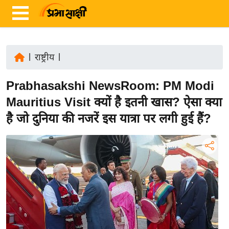
|
राष्ट्रीय
|
ता
Prabhasakshi NewsRoom: PM Modi
ज़ा
ख
Mauritius Visit क्यों है इतनी खास? ऐसा क्या
ब
है जो दुनिया की नजरें इस यात्रा पर लगी हुई हैं?
र
रा
ष्ट्री
य
अं
त
र्रा
ष्ट्री