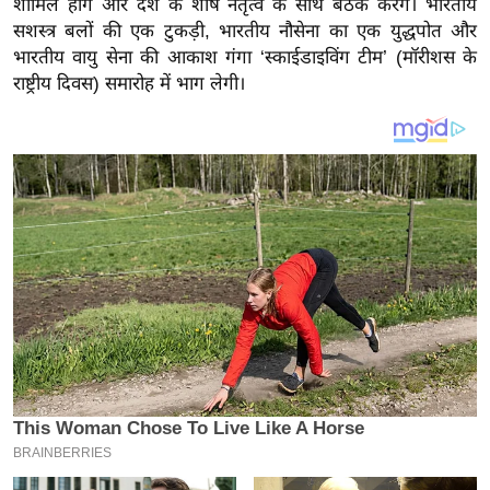
शामिल होंगे और देश के शीर्ष नेतृत्व के साथ बैठक करेंगे। भारतीय
य
सशस्त्र बलों की एक टुकड़ी, भारतीय नौसेना का एक युद्धपोत और
ब
भारतीय वायु सेना की आकाश गंगा ‘स्काईडाइविंग टीम’ (मॉरीशस के
ज
राष्ट्रीय दिवस) समारोह में भाग लेगी।
ट
खे
ल
क्रि
के
ट
I
P
L
2
0
2
6
क्रा