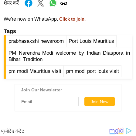
g
शेयर करें
N
e
We're now on WhatsApp.
Click to join.
w
Tags
s
prabhasakshi newsroom
Port Louis Mauritius
ला
इ
PM Narendra Modi welcome by Indian Diaspora in
फ
Bihari Tradition
स्टा
pm modi Mauritius visit
pm modi port louis visit
इ
ल
टे
क्नॉ
लॉ
जी
ब्यू
टी