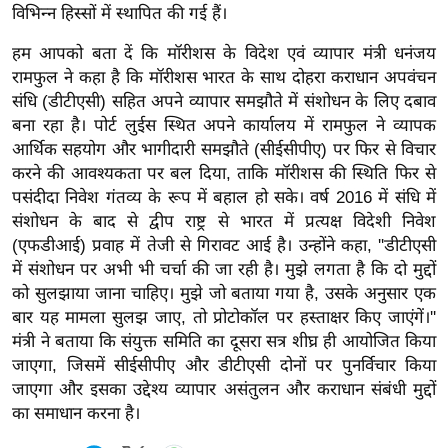
ड
विभिन्न हिस्सों में स्थापित की गई हैं।
हॉ
हम आपको बता दें कि मॉरीशस के विदेश एवं व्यापार मंत्री धनंजय
ली
रामफुल ने कहा है कि मॉरीशस भारत के साथ दोहरा कराधान अपवंचन
वु
संधि (डीटीएसी) सहित अपने व्यापार समझौते में संशोधन के लिए दबाव
ड
बना रहा है। पोर्ट लुईस स्थित अपने कार्यालय में रामफुल ने व्यापक
फि
आर्थिक सहयोग और भागीदारी समझौते (सीईसीपीए) पर फिर से विचार
ल्म
करने की आवश्यकता पर बल दिया, ताकि मॉरीशस की स्थिति फिर से
स
पसंदीदा निवेश गंतव्य के रूप में बहाल हो सके। वर्ष 2016 में संधि में
मी
संशोधन के बाद से द्वीप राष्ट्र से भारत में प्रत्यक्ष विदेशी निवेश
क्षा
(एफडीआई) प्रवाह में तेजी से गिरावट आई है। उन्होंने कहा, ''डीटीएसी
में संशोधन पर अभी भी चर्चा की जा रही है। मुझे लगता है कि दो मुद्दों
B
को सुलझाया जाना चाहिए। मुझे जो बताया गया है, उसके अनुसार एक
r
बार यह मामला सुलझ जाए, तो प्रोटोकॉल पर हस्ताक्षर किए जाएंगें।''
e
मंत्री ने बताया कि संयुक्त समिति का दूसरा सत्र शीघ्र ही आयोजित किया
a
जाएगा, जिसमें सीईसीपीए और डीटीएसी दोनों पर पुनर्विचार किया
k
जाएगा और इसका उद्देश्य व्यापार असंतुलन और कराधान संबंधी मुद्दों
i
का समाधान करना है।
n