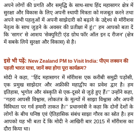
ख्सि
अपने लोगों की प्रगति और समृद्धि के साथ-साथ हिंद महासागर क्षेत्र में
य
सुरक्षा और विकास के लिए अपनी स्थायी मित्रता को मजबूत करने तथा
त
अपने सभी पहलुओं में अपनी साझेदारी को बढ़ाने के उद्देश्य से मॉरीशस
नेतृत्व के साथ जुड़ने के अवसर की प्रतीक्षा में हूं।’’ हम आपको बता दें
यं
कि ‘सागर’ से आशय ‘सेक्युरिटी एंड ग्रोथ फॉर ऑल इन द रीजन’ (क्षेत्र
ग
में सबके लिये सुरक्षा और विकास) से है।
इं
डि
या
इसे भी पढ़ें:
New Zealand PM to Visit India: पीएम लक्सन की
पहली भारत यात्रा, जानें क्या होगा पूरा कार्यक्रम?
सा
हि
मोदी ने कहा, ‘‘हिंद महासागर में मॉरीशस एक करीबी समुद्री पड़ोसी,
त्य
एक प्रमुख साझेदार और अफ्रीकी महाद्वीप का प्रवेश द्वार है। हम
इतिहास, भूगोल और संस्कृति से एक-दूसरे से जुड़े हुए हैं।’’ उन्होंने कहा,
ज
‘‘गहरा आपसी विश्वास, लोकतंत्र के मूल्यों में साझा विश्वास और अपनी
ग
विविधता पर गर्व हमारी ताकत है।’’ प्रधानमंत्री ने कहा कि दोनों देशों के
त
लोगों के बीच घनिष्ठ एवं ऐतिहासिक संबंध साझा गौरव का स्रोत है। हम
ऑ
आपको यह भी बता दें कि मोदी ने आखिरी बार 2015 में मॉरीशस का
टो
दौरा किया था।
व