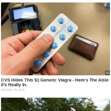
/
फै
श
न
घ
रे
लू
नु
स्खे
प
र्य
ट
न
स्थ
ल
फि