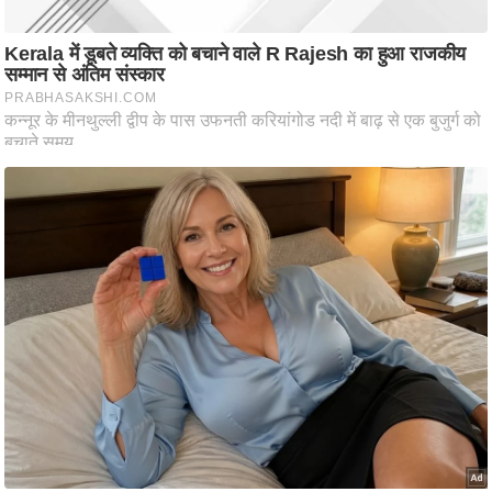
ति
ष
प्र
भु
म
हि
मा
/
ध
र्म
स्थ
ल
व्र
त
त्यो
हा
र