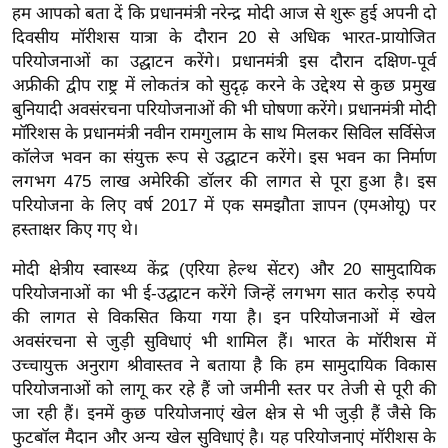
हम आपको बता दें कि प्रधानमंत्री नरेन्द्र मोदी आज से शुरू हुई अपनी दो
र्ल्ड
दिवसीय मॉरीशस यात्रा के दौरान 20 से अधिक भारत-प्रायोजित
न्यू
परियोजनाओं का उद्घाटन करेंगे। प्रधानमंत्री इस दौरान दक्षिण-पूर्व
ज
अफ्रीकी द्वीप राष्ट्र में लोकतंत्र को सुदृढ़ करने के उद्देश्य से कुछ प्रमुख
ब्री
बुनियादी अवसंरचना परियोजनाओं की भी घोषणा करेंगे। प्रधानमंत्री मोदी
फ
मॉरिशस के प्रधानमंत्री नवीन रामगुलाम के साथ मिलकर सिविल सर्विसेज
म
कॉलेज भवन का संयुक्त रूप से उद्घाटन करेंगे। इस भवन का निर्माण
लगभग 475 लाख अमेरिकी डॉलर की लागत से पूरा हुआ है। इस
नो
परियोजना के लिए वर्ष 2017 में एक समझौता ज्ञापन (एमओयू) पर
रं
हस्ताक्षर किए गए थे।
ज
न
मोदी क्षेत्रीय स्वास्थ्य केंद्र (एरिया हेल्थ सेंटर) और 20 सामुदायिक
ज
परियोजनाओं का भी ई-उद्घाटन करेंगे जिन्हें लगभग सात करोड़ रुपये
ग
की लागत से विकसित किया गया है। इन परियोजनाओं में खेल
त
अवसंरचना से जुड़ी सुविधाएं भी शामिल हैं। भारत के मॉरीशस में
उच्चायुक्त अनुराग श्रीवास्तव ने बताया है कि हम सामुदायिक विकास
बॉ
परियोजनाओं को लागू कर रहे हैं जो जमीनी स्तर पर तेजी से पूरी की
ली
जा रही हैं। इनमें कुछ परियोजनाएं खेल क्षेत्र से भी जुड़ी हैं जैसे कि
वु
फुटबॉल मैदान और अन्य खेल सुविधाएं है। यह परियोजनाएं मॉरीशस के