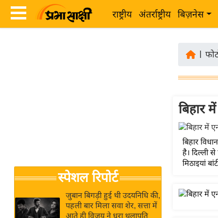
राष्ट्रीय
अंतर्राष्ट्रीय
बिज़नेस
Latest
ता
News
|
फोट
ज़ा
in
ख
Hindi
ब
र
बिहार मे
Hindi
राष्ट्रीय
News
अंतर्राष्ट्रीय
Live
बिहार विधान
बिज़नेस
है। दिल्ली 
उद्योग
मिठाइयां बांट
Breaking
स्पेशल रिपोर्ट
जगत
News in
विशेषज्ञ
Hindi
जुबान बिगड़ी हुई थी उदयनिधि की,
राय
पहली बार मिला सवा शेर, सत्ता में
आते ही विजय ने धरा थलापति