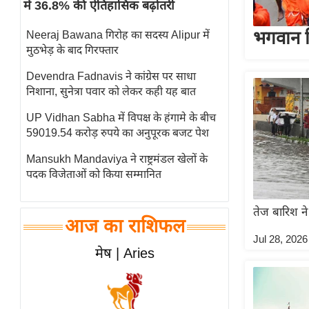
में 36.8% की ऐतिहासिक बढ़ोतरी
स्तंभ
भगवान शि
Neeraj Bawana गिरोह का सदस्य Alipur में
एम.
मुठभेड़ के बाद गिरफ्तार
आर.
आई.
Devendra Fadnavis ने कांग्रेस पर साधा
निशाना, सुनेत्रा पवार को लेकर कही यह बात
चाय पर
समीक्षा
UP Vidhan Sabha में विपक्ष के हंगामे के बीच
59019.54 करोड़ रुपये का अनुपूरक बजट पेश
धर्म
ज्योतिष
Mansukh Mandaviya ने राष्ट्रमंडल खेलों के
पदक विजेताओं को किया सम्मानित
प्रभु
महिमा/
तेज बारिश ने
धर्मस्थल
आज का राशिफल
व्रत
Jul 28, 2026
मेष | Aries
त्योहार
राशिफल
विशेष