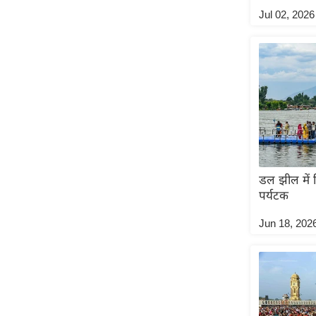
Jul 02, 2026
ऑडियो
इंफ़ोग्राफ़िक
राज्यों से
शहरों से
वेब स्टोरी
कार्टून
Short
Videos
डल झील में 
iOS App
पर्यटक
About us
Jun 18, 202
Contact Editor
Advertise
Privacy Policy
Grievance
Redressal