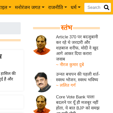
टाइल
मनोरंजन जगत
राजनीति
धर्म
स्तंभ
Article 370 पर बदजुबानी
कर रहे थे जरदारी और
शहबाज शरीफ, मोदी ने खुद
आगे आकर दिया करारा
न
जवाब
~ नीरज कुमार दुबे
त हासिल की
उन्नत बचपन की पहली शर्त-
हुई है और
स्वस्थ भोजन, स्वस्थ भविष्य
~ ललित गर्ग
Core Vote Bank पाला
बदलने पर यूँ ही मजबूर नहीं
होता, ये बात BJP को समझ