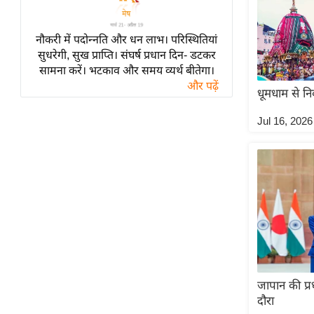
विश्लेषण
ट्रेंडिंग
नौकरी में पदोन्नति और धन लाभ। परिस्थितियां
सुधरेगी, सुख प्राप्ति। संघर्ष प्रधान दिन- डटकर
Q
सामना करें। भटकाव और समय व्यर्थ बीतेगा।
u
और पढ़ें
धूमधाम से न
i
c
Jul 16, 2026
k
L
i
n
k
s
विधानसभा
चुनाव
जापान की प्र
फोटो
दौरा
वीडियो