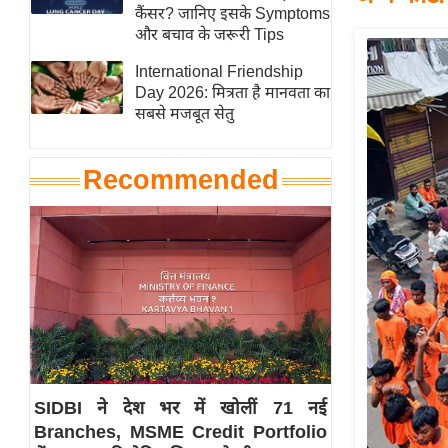
हॉलीवुड
कैंसर? जानिए इसके Symptoms
और बचाव के जरूरी Tips
फिल्म समीक्षा
International Friendship
Breaking
Day 2026: मित्रता है मानवता का
News
सबसे मजबूत सेतु
लाइफस्टाइल
टेक्नॉलॉजी
Recommended
ब्यूटी/फैशन
घरेलू नुस्खे
पर्यटन स्थल
फिटनेस मंत्रा
रिलेशनशिप
राजनीति
विश्लेषण
SIDBI ने देश भर में खोलीं 71 नई
समसामयिक
Branches, MSME Credit Portfolio
मातृभूमि