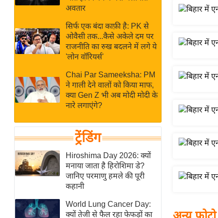
बजट
Hindi
अवतार
खेल
News
सिर्फ एक बंदा काफ़ी है: PK से
क्रिकेट
ओवैसी तक...कैसे अकेले दम पर
Hindi
IPL
राजनीति का रुख बदलने में लगे ये
'लोन वॉरियर्स'
Videos
2026
क्राइम
Chai Par Sameeksha: PM
ने गाली देने वालों को किया माफ,
ई-पेपर
क्या Gen Z भी अब मोदी मोदी के
मिसाल बेमिसाल
नारे लगाएंगे?
शख्सियत
यंग इंडिया
ट्रेंडिंग
साहित्य जगत
Hiroshima Day 2026: क्यों
ऑटो वर्ल्ड
मनाया जाता है हिरोशिमा डे?
जानिए परमाणु हमले की पूरी
न्यूज ब्रीफ
कहानी
मनोरंजन जगत
World Lung Cancer Day:
बॉलीवुड
अन्य फोटो
क्यों तेजी से फैल रहा फेफड़ों का