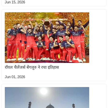
Jun 15, 2026
रा
शि
फ
ल
वि
शे
ष
वि
श्ले
ष
रॉयल चैलेंजर्स बेंगलुरु ने रचा इतिहास
ण
ट्रें
Jun 01, 2026
डिं
ग
Q
u