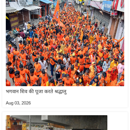
ड
हॉ
ली
वु
ड
फि
ल्म
स
मी
क्षा
B
r
भगवान शिव की पूजा करते श्रद्धालु
e
a
Aug 03, 2026
k
i
n