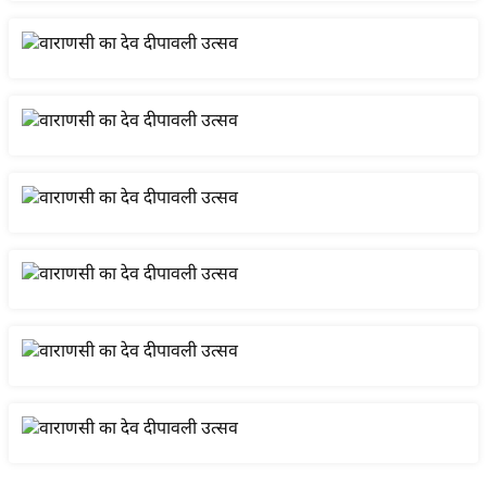
ख्सि
य
त
यं
ग
इं
डि
या
सा
हि
त्य
ज
ग
त
ऑ
टो
व