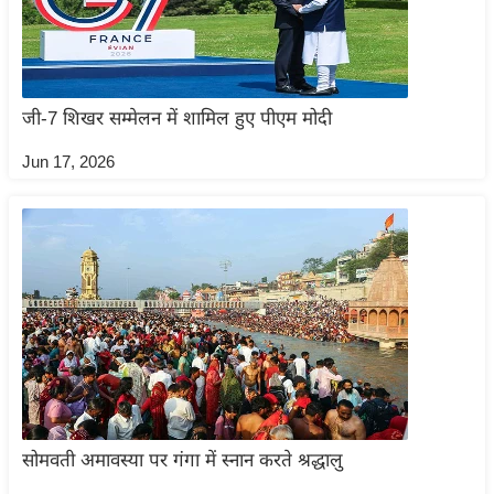
ति
ष
प्र
भु
जी-7 शिखर सम्मेलन में शामिल हुए पीएम मोदी
म
हि
Jun 17, 2026
मा
/
ध
र्म
स्थ
ल
व्र
त
त्यो
हा
सोमवती अमावस्या पर गंगा में स्नान करते श्रद्धालु
र