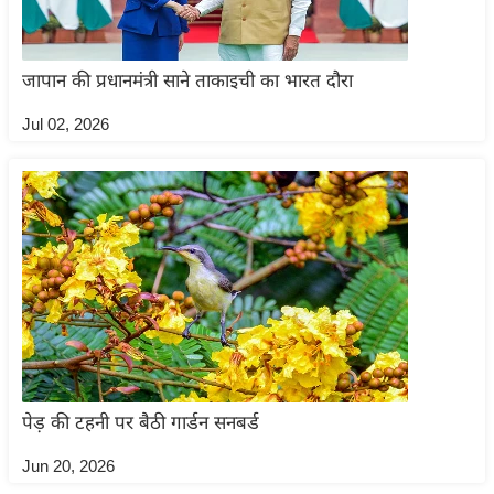
ष
ण
स
जापान की प्रधानमंत्री साने ताकाइची का भारत दौरा
म
Jul 02, 2026
सा
म
यि
क
मा
तृ
भू
मि
स्तं
भ
पेड़ की टहनी पर बैठी गार्डन सनबर्ड
ए
म
Jun 20, 2026
.