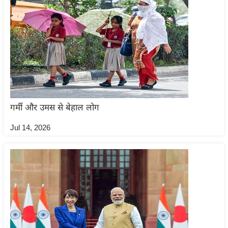
ट
ने
स
मं
त्रा
रि
ले
श
गर्मी और उमस से बेहाल लोग
न
शि
Jul 14, 2026
प
रा
ज
नी
ति
वि
श्ले