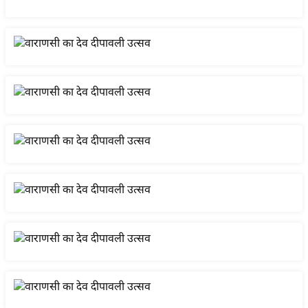
इ
म
ई
-
पे
प
र
मि
सा
ल
बे
मि
सा
ल
श