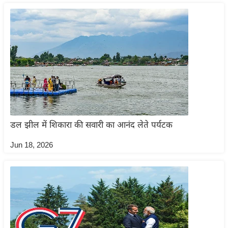
आ
र
.
आ
ई
.
चा
य
प
डल झील में शिकारा की सवारी का आनंद लेते पर्यटक
र
Jun 18, 2026
स
मी
क्षा
ध
र्म
ज्यो