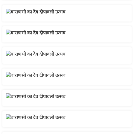
य
बि
ज़
ने
स
उ
द्यो
ग
ज
ग
त
वि
शे
ष
ज्ञ
रा