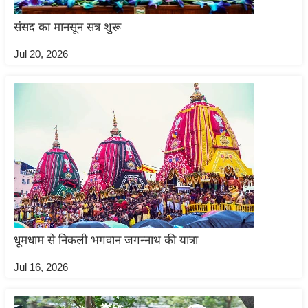
/
संसद का मानसून सत्र शुरू
फै
श
Jul 20, 2026
न
घ
रे
लू
नु
स्खे
प
र्य
ट
न
धूमधाम से निकली भगवान जगन्नाथ की यात्रा
स्थ
Jul 16, 2026
ल
फि