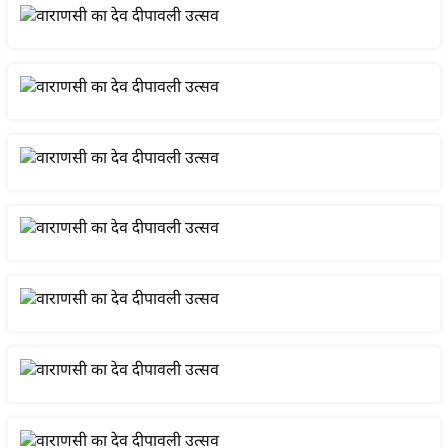
य
ब
ज
ट
खे
ल
क्रि
के
ट
I
P
L
2
0
2
6
क्रा