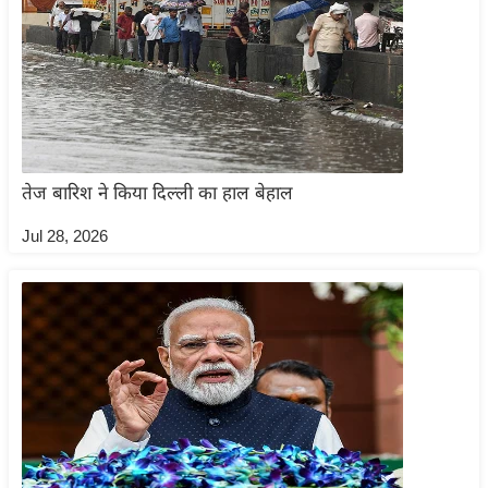
g
N
e
w
s
ला
इ
तेज बारिश ने किया दिल्ली का हाल बेहाल
फ
Jul 28, 2026
स्टा
इ
ल
टे
क्नॉ
लॉ
जी
ब्यू
टी