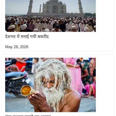
i
c
k
L
i
n
देशभर में मनाई गयी बकरीद
k
May 28, 2026
s
वि
धा
न
स
भा
चु
ना
व
फो