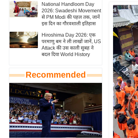
हॉलीवुड
National Handloom Day
2026: Swadeshi Movement
फिल्म समीक्षा
से PM Modi की पहल तक, जानें
Breaking
इस दिन का गौरवशाली इतिहास
News
Hiroshima Day 2026: एक
लाइफस्टाइल
परमाणु बम ने ली लाखों जानें, US
Attack की उस काली सुबह ने
टेक्नॉलॉजी
बदल दिया World History
ब्यूटी/फैशन
घरेलू नुस्खे
Recommended
पर्यटन स्थल
फिटनेस मंत्रा
रिलेशनशिप
राजनीति
विश्लेषण
समसामयिक
मातृभूमि