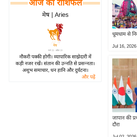
आज का राशिफल
विश्लेषण
ट्रेंडिंग
मेष | Aries
Q
धूमधाम से न
u
i
Jul 16, 2026
c
नौकरी पक्की होगी। व्यापारिक साझेदारी में
k
कड़ी नजर रखें। संतान की उन्नति से प्रसन्नता।
L
अशुभ समाचार, धन हानि और दुर्घटना।
i
और पढ़ें
n
k
s
विधानसभा
चुनाव
जापान की प्र
दौरा
फोटो
वीडियो
Jul 02, 2026