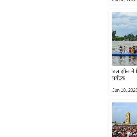
ऑडियो
इंफ़ोग्राफ़िक
राज्यों से
शहरों से
वेब स्टोरी
कार्टून
Short
डल झील में 
Videos
पर्यटक
iOS App
Jun 18, 202
About us
Contact Editor
Advertise
Privacy Policy
Grievance
Redressal