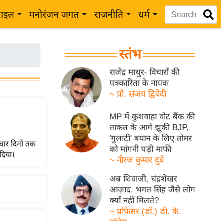
टाइल
मनोरंजन जगत
राजनीति
धर्म
स्तंभ
राजेंद्र माथुर- विचारों की
पत्रकारिता के नायक
~ प्रो. संजय द्विवेदी
MP में कुशवाहा वोट बैंक की
ताकत के आगे झुकी BJP,
'गुलाटी' बयान के लिए तोमर
 चार दिनों तक
को मांगनी पड़ी माफी
 दिया।
~ नीरज कुमार दुबे
अब शिवाजी, चंद्रशेखर
आज़ाद, भगत सिंह जैसे लोग
क्यों नहीं मिलते?
~ प्रोफ़ेसर (डॉ.) डी. के.