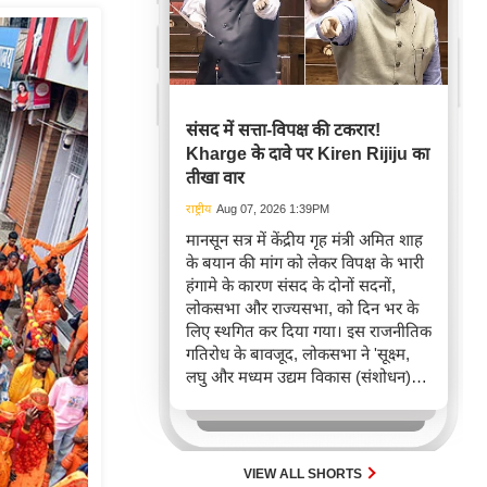
संसद में सत्ता-विपक्ष की टकरार!
Kharge के दावे पर Kiren Rijiju का
तीखा वार
राष्ट्रीय
Aug 07, 2026 1:39PM
मानसून सत्र में केंद्रीय गृह मंत्री अमित शाह
के बयान की मांग को लेकर विपक्ष के भारी
हंगामे के कारण संसद के दोनों सदनों,
लोकसभा और राज्यसभा, को दिन भर के
लिए स्थगित कर दिया गया। इस राजनीतिक
गतिरोध के बावजूद, लोकसभा ने 'सूक्ष्म,
लघु और मध्यम उद्यम विकास (संशोधन)
विधेयक, 2026' पारित किया, जिसका
उद्देश्य MSME क्षेत्र में पंजीकरण और
अनुपालन को सरल बनाना है।
VIEW ALL SHORTS