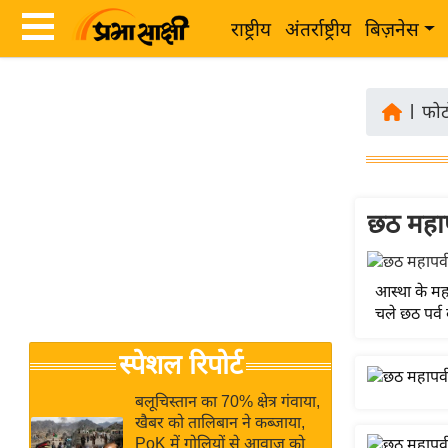
राष्ट्रीय
अंतर्राष्ट्रीय
बिज़नेस
Latest
ता
News
|
फोट
ज़ा
in
ख
Hindi
ब
र
छठ महाप
Hindi
राष्ट्रीय
News
अंतर्राष्ट्रीय
Live
आस्था के महा
बिज़नेस
चले छठ पर्व 
उद्योग
Breaking
स्पेशल रिपोर्ट
जगत
News in
विशेषज्ञ
Hindi
बलूचिस्तान का 70% क्षेत्र गंवाया,
राय
खैबर को तालिबान ने कब्जाया,
PoK में गोलियों से आवाज को