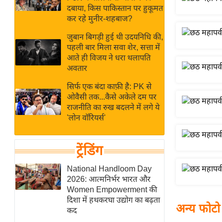
बजट
Hindi
दबाया, किस पाकिस्तान पर हुकूमत
खेल
News
कर रहे मुनीर-शहबाज?
क्रिकेट
जुबान बिगड़ी हुई थी उदयनिधि की,
Hindi
IPL
पहली बार मिला सवा शेर, सत्ता में
आते ही विजय ने धरा थलापति
Videos
2026
अवतार
क्राइम
सिर्फ एक बंदा काफ़ी है: PK से
ई-पेपर
ओवैसी तक...कैसे अकेले दम पर
मिसाल बेमिसाल
राजनीति का रुख बदलने में लगे ये
'लोन वॉरियर्स'
शख्सियत
यंग इंडिया
ट्रेंडिंग
साहित्य जगत
ऑटो वर्ल्ड
National Handloom Day
2026: आत्मनिर्भर भारत और
न्यूज ब्रीफ
Women Empowerment की
मनोरंजन जगत
दिशा में हथकरघा उद्योग का बढ़ता
अन्य फोटो
कद
बॉलीवुड