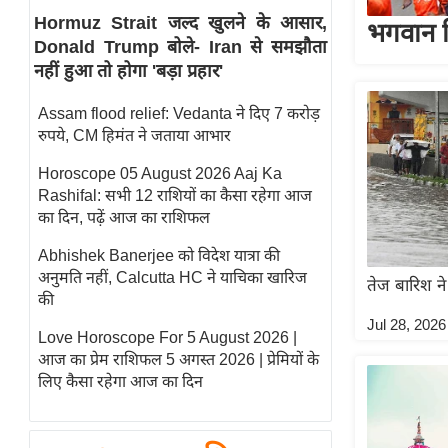
Hormuz Strait जल्द खुलने के आसार,
स्तंभ
भगवान शि
Donald Trump बोले- Iran से समझौता
एम.
नहीं हुआ तो होगा 'बड़ा प्रहार'
आर.
आई.
Assam flood relief: Vedanta ने दिए 7 करोड़
रुपये, CM हिमंत ने जताया आभार
चाय पर
समीक्षा
Horoscope 05 August 2026 Aaj Ka
Rashifal: सभी 12 राशियों का कैसा रहेगा आज
धर्म
का दिन, पढ़ें आज का राशिफल
ज्योतिष
Abhishek Banerjee को विदेश यात्रा की
प्रभु
अनुमति नहीं, Calcutta HC ने याचिका खारिज
महिमा/
तेज बारिश ने
की
धर्मस्थल
Jul 28, 2026
Love Horoscope For 5 August 2026 |
व्रत
आज का प्रेम राशिफल 5 अगस्त 2026 | प्रेमियों के
त्योहार
लिए कैसा रहेगा आज का दिन
राशिफल
विशेष