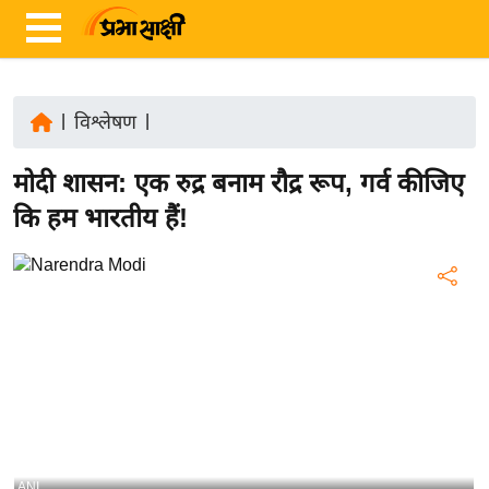
|
विश्लेषण
|
ता
मोदी शासन: एक रुद्र बनाम रौद्र रूप, गर्व कीजिए
ज़ा
ख
कि हम भारतीय हैं!
ब
र
रा
ष्ट्री
य
अं
त
र्रा
ष्ट्री
ANI