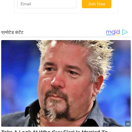
ष
ण
स
म
सा
म
यि
क
मा
तृ
भू
मि
स्तं
भ
ए
म
.