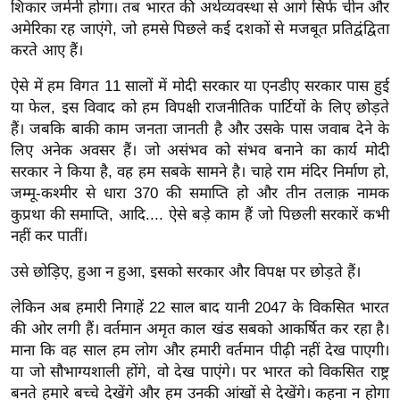
ड
शिकार जर्मनी होगा। तब भारत की अर्थव्यवस्था से आगे सिर्फ चीन और
हॉ
अमेरिका रह जाएंगे, जो हमसे पिछले कई दशकों से मजबूत प्रतिद्वंद्विता
ली
करते आए हैं।
वु
ऐसे में हम विगत 11 सालों में मोदी सरकार या एनडीए सरकार पास हुई
ड
या फेल, इस विवाद को हम विपक्षी राजनीतिक पार्टियों के लिए छोड़ते
फि
हैं। जबकि बाकी काम जनता जानती है और उसके पास जवाब देने के
ल्म
लिए अनेक अवसर हैं। जो असंभव को संभव बनाने का कार्य मोदी
स
सरकार ने किया है, वह हम सबके सामने है। चाहे राम मंदिर निर्माण हो,
जम्मू-कश्मीर से धारा 370 की समाप्ति हो और तीन तलाक़ नामक
मी
कुप्रथा की समाप्ति, आदि.... ऐसे बड़े काम हैं जो पिछली सरकारें कभी
क्षा
नहीं कर पातीं।
B
r
उसे छोड़िए, हुआ न हुआ, इसको सरकार और विपक्ष पर छोड़ते हैं।
e
लेकिन अब हमारी निगाहें 22 साल बाद यानी 2047 के विकसित भारत
a
की ओर लगी हैं। वर्तमान अमृत काल खंड सबको आकर्षित कर रहा है।
k
माना कि वह साल हम लोग और हमारी वर्तमान पीढ़ी नहीं देख पाएगी।
i
या जो सौभाग्यशाली होंगे, वो देख पाएंगे। पर भारत को विकसित राष्ट्र
n
बनते हमारे बच्चे देखेंगे और हम उनकी आंखों से देखेंगे। कहना न होगा