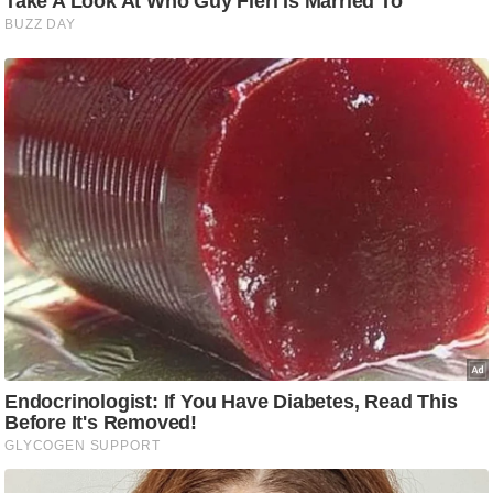
आ
र
.
आ
ई
.
चा
य
प
र
स
मी
क्षा
ध
र्म
ज्यो