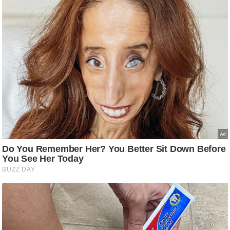
ति
ष
प्र
भु
म
हि
मा
/
ध
र्म
स्थ
ल
व्र
त
त्यो
हा
र