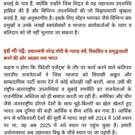
ख्सि
बधाई के पात्र हैं, क्योंकि उन्होंने जिस शिद्दत से यह महानतम उपलब्धि
य
हासिल की है और विभिन्न उपलब्धियों की जो विश्वयव्यापी श्रृंखला
त
बनाई है, वह अनुकरणीय है। इसके लिए मोहन भागवत जैसे विभिन्न संघ
प्रमुखों व उनके लाखों स्वयंसेवकों व भाजपा कार्यकर्ताओं के त्याग व
यं
बलिदान को भी नहीं भुलाया जा सकता है।
ग
इं
डि
इसे भी पढ़ें:
प्रधानमंत्री नरेन्द्र मोदी के ग्यारह वर्ष, विकसित व समृद्धशाली
बनने की ओर अग्रसर नया भारत
या
कहना न होगा कि 'विदेशी एजेंट्स' के तौर पर कार्य करने वाले कतिपय
सा
भारतीय राजनेताओं ने जिस भाजपा को सियासी अछूत और
हि
साम्प्रदायिक पार्टी करार देने में कोई कोताही नहीं बरती, आज उसी की
त्य
राष्ट्रीय-अंतरराष्ट्रीय उपलब्धियां व सूबाई रणनीति इन राजनेताओं के
ज
राजनीतिक अस्तित्व को ही समाप्त करती जा रही हैं। अमेरिका और चीन
ग
जैसे अंतरराष्ट्रीय दोगले देशों के साथ चूहे-बिल्ली का खेल खेलते हुए
त
भारत अब दुनिया की बड़ी आर्थिक व सैन्य शक्ति बन गया है। आर्थिक
ऑ
रूप से शक्तिशाली देशों की सूची में भारत जहां वर्ष 2014 में 10वें स्थान
टो
पर था, वह अब 2025 में 4थे स्थान पर पहुंच चुका है। हमारी
व
अर्थव्यवस्था अब उछलकर विश्व के चौथे स्थान पर जा पहुंची है।