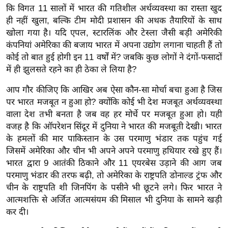
g
कि विगत 11 सालों में भारत की गतिशील अर्थव्यवस्था का रास्ता खुद
N
ही नहीं खुला, बल्कि टीम मोदी प्रशासन की अथक तैयारियों के साथ
e
खोला गया है। यदि एपल, स्टारलिंक और टेस्ला जैसी बड़ी अमेरिकी
w
कंपनियां अमेरिका की बजाय भारत में अपना उद्योग लगाना चाहती हैं तो
s
कोई तो बात हुई होगी इन 11 वर्षों में? जबकि कुछ लोगों ने दंगों-फसादों
में ही झुलसते रहने का ही ठेका ले लिया है?
ला
इ
आप गौर कीजिए कि आखिर अब ऐसा कौन-सा मोर्चा बचा हुआ है जिस
फ
पर भारत मजबूत न हुआ हो? क्योंकि कोई भी देश मजबूत अर्थव्यवस्था
स्टा
वाला देश तभी बनता है जब वह हर मोर्चे पर मजबूत हुआ हो। यही
इ
वजह है कि ऑपरेशन सिंदूर में दुनिया ने भारत की मजबूती देखी। भारत
के हमलों की मार पाकिस्तान के उस परमाणु भंडार तक पहुंच गई
ल
जिसमें अमेरिका और चीन भी अपने अपने परमाणु हथियार रखे हुए हैं।
टे
भारत द्वारा 9 आतंकी ठिकाने और 11 एयरबेस उड़ाने की आग जब
क्नॉ
परमाणु भंडार की तरफ बढ़ी, तो अमेरिका के राष्ट्रपति डोनाल्ड ट्रंफ और
लॉ
चीन के राष्ट्रपति शी जिनपिंग के पसीने भी छूटने लगे। फिर भारत ने
जी
आत्मशक्ति से अर्जित आत्मसंयम की मिसाल भी दुनिया के सामने खड़ी
ब्यू
कर दी।
टी