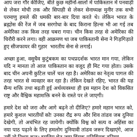
आप जरा गौर कीजिए, बीते कुछ महीनों-सालों में पाकिस्तान में पनवाड़ी
/
से लेकर मोची तक और सिपाही से लेकर सेनाध्यक्ष मुनीर तक सभी
फै
परमाणु हमले की धमकी बार-बार दिया करते थे। लेकिन भारत के
श
ब्रह्मोस की रेंज में जब सरगोधा के बाद किराना हिल्स भी आ गई तब
न
अमेरिका तक किस तरह घबरा गया। चीन किस तरह से अमेरिका की
घ
चिरौरी करने लगा। वही आक्रमण था जब पाकिस्तानी सेना ने गिड़गिड़ाते
रे
हुए सीजफायर की गुहार भारतीय सेना से लगाई।
लू
अच्छा हुआ, वसुधैव कुटुंबकम का पथप्रदर्शक भारत मान गया, लेकिन
नु
यदि न मानता तो आज पाकिस्तान का वजूद ही मिट गया होता। उसके
स्खे
बाद चीन अपनी कुटिल चालें चल रहा है। अमेरिका का नेतृत्व पागल की
प
तरह भारत से व्यवहार कर रहा है। लेकिन देखते रहिए, भारत की यह
र्य
सैन्य शक्ति तथा बढ़ती हुई अर्थव्यवस्था ही इस महान देश को विकसित
राष्ट्र और वैश्विक महाशक्ति बनने के रास्ते पर ले जाएगी।
ट
न
हमारे देश को जरा और आगे बढ़ने तो दीजिए? हमारे महान भारत को,
स्थ
हमारे कुशल भारतीयों को! उनका रौद्र रूप और शिव तांडव जब दुनिया
ल
देखेगी, तो अचंभित रह जायेगी। क्योंकि विश्व को सत्य व अहिंसा का
फि
नया पाठ पढ़ाने के लिए हमलोग दुनियावी तांडव जरूर दिखाएंगे, आज