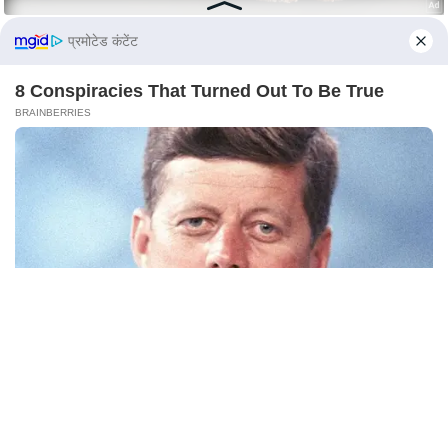
n
d
प्रमोटेड कंटेंट
r
o
8 Conspiracies That Turned Out To Be True
i
BRAINBERRIES
d
A
p
p
See The Incredible Physical Transformations Of
These Stars
BRAINBERRIES