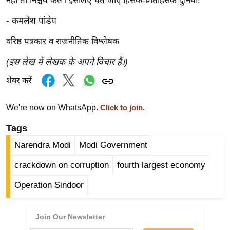
ट
नहीं तो निश्चय कल। इसलिए चेत जाए हिंसक-प्रतिहिंसक दुनिया!
ने
- कमलेश पांडेय
स
मं
वरिष्ठ पत्रकार व राजनीतिक विश्लेषक
त्रा
(इस लेख में लेखक के अपने विचार हैं।)
रि
शेयर करें
ले
श
We're now on WhatsApp.
Click to join.
न
शि
Tags
प
Narendra Modi
Modi Government
रा
crackdown on corruption
fourth largest economy
ज
नी
Operation Sindoor
ति
वि
श्ले