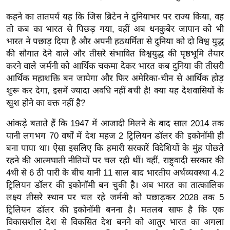
र्ल्ड
कहने का तातपर्य यह कि जिस ब्रिटेन ने दुनियाभर पर राज्य किया, वह
न्यू
तो कब का भारत से पिछड़ गया, वहीं अब धनकुबेर जापान को भी
ज
भारत ने पछाड़ दिया है और अपनी हठधर्मिता से दुनिया को दो विश्व युद्ध
ब्री
की सौगात देने वाले और तीसरे संभावित विश्वयुद्ध की पृष्ठभूमि तैयार
फ
करने वाले जर्मनी को आर्थिक चकमा देकर भारत कब दुनिया की तीसरी
आर्थिक महाशक्ति बन जायेगा और फिर अमेरिका-चीन से आर्थिक होड़
म
शुरू कर देगा, इसमें ज्यादा अवधि नहीं बची है! क्या यह देशवासियों के
नो
खुश होने का वक्त नहीं है?
रं
ज
आंकड़े बताते हैं कि 1947 में आजादी मिलने के बाद साल 2014 तक
न
यानी लगभग 70 वर्षों में देश महज 2 ट्रिलियन डॉलर की इकोनॉमी ही
ज
बना पाया था। ऐसा इसलिए कि हमारी सरकारें विदेशियों के मुंह पोछते
ग
रहने की आत्मघाती नीतियों पर चल रही थीं। वहीं, राष्ट्र्वादी सरकार की
4थी से 6 ठी पारी के बीच यानी 11 साल बाद भारतीय अर्थव्यवस्था 4.2
त
ट्रिलियन डॉलर की इकोनॉमी बन चुकी है। अब भारत का तात्कालिक
बॉ
लक्ष्य तीसरे स्थान पर चल रहे जर्मनी को पछाड़कर 2028 तक 5
ली
ट्रिलियन डॉलर की इकोनॉमी बनना है। मतलब साफ है कि एक
वु
विकासशील देश से विकसित देश बनने को आतुर भारत का अगला