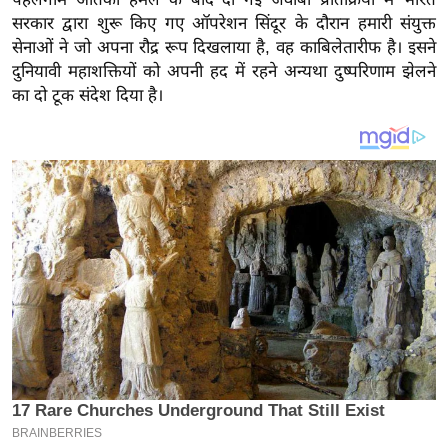
य
सरकार द्वारा शुरू किए गए ऑपरेशन सिंदूर के दौरान हमारी संयुक्त
ब
सेनाओं ने जो अपना रौद्र रूप दिखलाया है, वह काबिलेतारीफ है। इसने
ज
दुनियावी महाशक्तियों को अपनी हद में रहने अन्यथा दुष्परिणाम झेलने
ट
का दो टूक संदेश दिया है।
खे
ल
क्रि
के
ट
I
P
L
2
0
2
6
क्रा