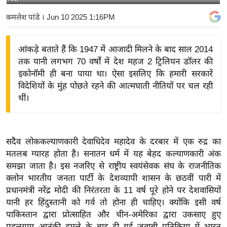
य
कमलेश पांडे
। Jun 10 2025 1:16PM
बि
ज़
आंकड़े बताते हैं कि 1947 में आजादी मिलने के बाद साल 2014
ने
तक यानी लगभग 70 वर्षों में देश महज 2 ट्रिलियन डॉलर की
स
इकोनॉमी ही बना पाया था। ऐसा इसलिए कि हमारी सरकारें
उ
विदेशियों के मुंह पोछते रहने की आत्मघाती नीतियों पर चल रही
द्यो
थीं।
ग
ज
ग
सदैव लोककल्याणकारी देवाधिदेव महादेव के दरबार में एक रुद्र का
त
मतलब ग्यारह होता है। सनातन धर्म में यह बेहद कल्याणकारी अंक
वि
समझा जाता है। इस नजरिए से राष्ट्रीय स्वयंसेवक संघ के राजनीतिक
शे
क्लोन भारतीय जनता पार्टी के देशव्यापी शासन के छठवीं पारी में
ष
प्रधानमंत्री नरेंद्र मोदी की निरंतरता के 11 वर्ष पूरे होने पर देशवासियों
यानी हर हिंदुस्तानी को गर्व तो होना ही चाहिए। क्योंकि इसी वर्ष
ज्ञ
पाकिस्तान द्वारा प्रोत्साहित और चीन-अमेरिका द्वारा उकसाए हुए
रा
पहलगाम आतंकी हमले के बाद दी गई जवाबी प्रतिक्रिया में भारत