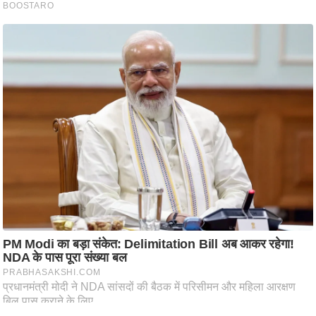
ति
ष
प्र
भु
म
हि
मा
/
ध
र्म
स्थ
ल
व्र
त
त्यो
हा
र