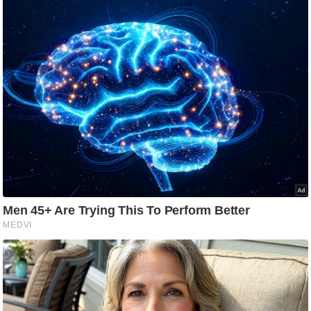
g
N
e
w
s
ला
इ
फ
स्टा
इ
ल
टे
क्नॉ
लॉ
जी
ब्यू
टी