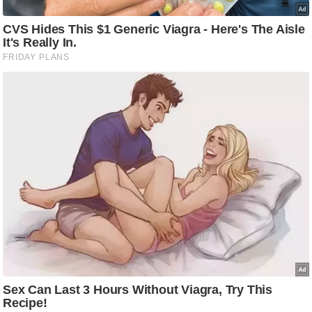
आ
र
.
आ
ई
.
चा
य
प
र
स
मी
क्षा
ध
र्म
ज्यो