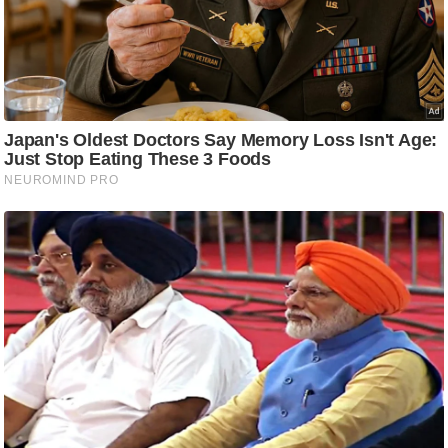
ट
ने
स
मं
त्रा
रि
ले
श
न
शि
प
रा
ज
नी
ति
वि
श्ले