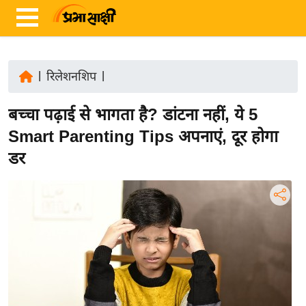
|
रिलेशनशिप
|
ता
बच्चा पढ़ाई से भागता है? डांटना नहीं, ये 5
ज़ा
ख
Smart Parenting Tips अपनाएं, दूर होगा
ब
डर
र
रा
ष्ट्री
य
अं
त
र्रा
ष्ट्री