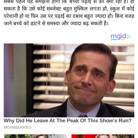
सबसे पहले यह समझना होगा कि बच्चा पढ़ाई से डर क्यों रहा है। हो
य
सकता है कि उसे कोई सब्जेक्ट बहुत मुश्किल लगता हो, स्कूल में कोई
ब
परेशानी हो या फिर उस पर पढ़ाई का दबाव बहुत ज्यादा हो। बिना वजह
ज
जाने बच्चे को डांटने से समस्या और ज्यादा बढ़ सकती है।
ट
खे
ल
क्रि
के
ट
I
P
L
2
0
2
6
क्रा