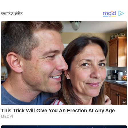
ड
हॉ
ली
वु
ड
फि
ल्म
स
मी
क्षा
B
r
e
a
k
i
n