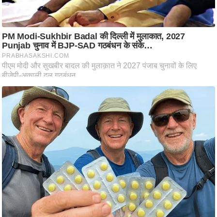
ष
ण
स
म
सा
म
यि
क
मा
तृ
भू
मि
स्तं
भ
ए
म
.