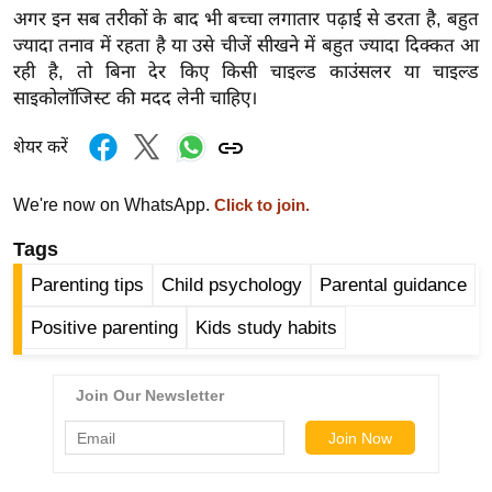
र्ल्ड
अगर इन सब तरीकों के बाद भी बच्चा लगातार पढ़ाई से डरता है, बहुत
ज्यादा तनाव में रहता है या उसे चीजें सीखने में बहुत ज्यादा दिक्कत आ
न्यू
रही है, तो बिना देर किए किसी चाइल्ड काउंसलर या चाइल्ड
ज
साइकोलॉजिस्ट की मदद लेनी चाहिए।
ब्री
फ
शेयर करें
म
नो
We're now on WhatsApp.
Click to join.
रं
Tags
ज
Parenting tips
Child psychology
Parental guidance
न
ज
Positive parenting
Kids study habits
ग
त
बॉ
ली
वु