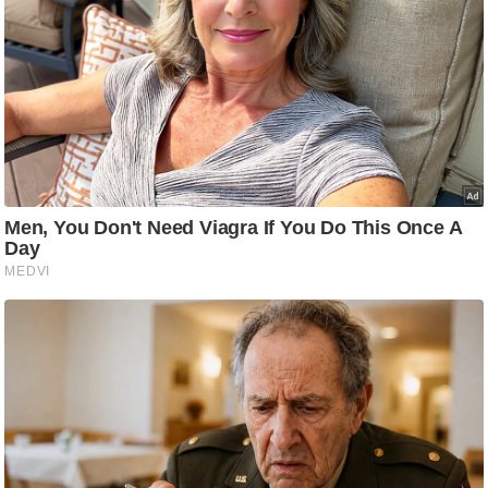
/
फै
श
न
घ
रे
लू
नु
स्खे
प
र्य
ट
न
स्थ
ल
फि