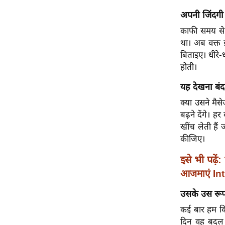
विश्लेषण
अपनी जिंदगी 
ट्रेंडिंग
काफी समय से
था। अब वक्त 
Q
बिताइए। धीरे
u
होती।
i
c
यह देखना बं
k
क्या उसने मै
L
बढ़ने देंगे।
i
खींच लेती हैं
n
कीजिए।
k
s
इसे भी पढ़ें:
आजमाएं Int
विधानसभा
चुनाव
उसके उस रूप
फोटो
कई बार हम किस
वीडियो
दिन वह बदल 