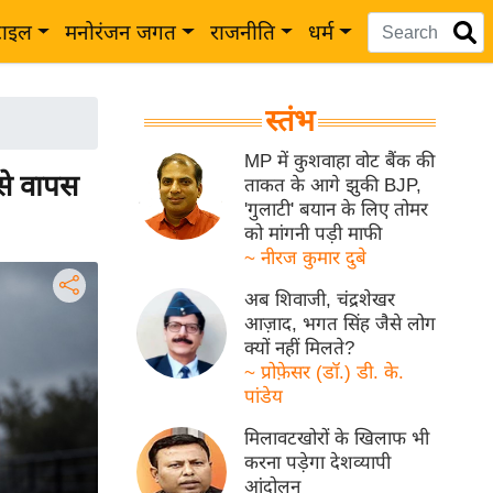
टाइल
मनोरंजन जगत
राजनीति
धर्म
स्तंभ
MP में कुशवाहा वोट बैंक की
ऐसे वापस
ताकत के आगे झुकी BJP,
'गुलाटी' बयान के लिए तोमर
को मांगनी पड़ी माफी
~ नीरज कुमार दुबे
अब शिवाजी, चंद्रशेखर
आज़ाद, भगत सिंह जैसे लोग
क्यों नहीं मिलते?
~ प्रोफ़ेसर (डॉ.) डी. के.
पांडेय
मिलावटखोरों के खिलाफ भी
करना पड़ेगा देशव्यापी
आंदोलन