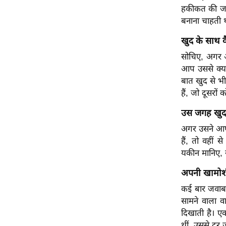
हकीकत की जगह 
ऑडियो
बनाना चाहती थ
इंफ़ोग्राफ़िक
खुद के साथ व
राज्यों से
सोचिए, अगर आ
शहरों से
आप उससे क्या
वेब स्टोरी
बात खुद से भ
कार्टून
हैं, जो दूसरों क
Short
उस जगह खुद
Videos
अगर उसने आपको
iOS App
हैं, तो वहीं
About us
यकीन मानिए, 
Contact Editor
अपनी खामोशी
Advertise
कई बार जवाब 
Privacy Policy
सामने वाला 
Grievance
दिखाती है। 
Redressal
थीं, उससे दू