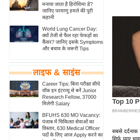
हॉलीवुड
मनाया जाता है हिरोशिमा डे?
जानिए परमाणु हमले की पूरी
फिल्म समीक्षा
कहानी
Breaking
World Lung Cancer Day:
News
क्यों तेजी से फैल रहा फेफड़ों का
लाइफस्टाइल
कैंसर? जानिए इसके Symptoms
और बचाव के जरूरी Tips
टेक्नॉलॉजी
ब्यूटी/फैशन
घरेलू नुस्खे
लाइफ & साइंस
पर्यटन स्थल
Career Tips: बिना परीक्षा सीधे
फिटनेस मंत्रा
वॉक इन इंटरव्यू से बनें Junior
Research Fellow, 37000
रिलेशनशिप
मिलेगी Salary
राजनीति
BFUHS 630 MO Vacancy:
विश्लेषण
पंजाब में चिकित्सा सेवाओं का
समसामयिक
विस्तार, 630 Medical Officer
सबसे दर्दनाक
पदों के लिए आज Apply करने का
मातृभूमि
सिर्फ प्यार च