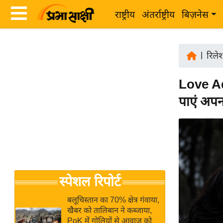
राष्ट्रीय
अंतर्राष्ट्रीय
बिज़नेस
Latest
ता
News
|
रिले
ज़ा
in
ख
Love Adv
Hindi
ब
पाएं अपन
र
Hindi
राष्ट्रीय
News
अंतर्राष्ट्रीय
Live
बिज़नेस
उद्योग
Breaking
स्पेशल रिपोर्ट
जगत
News in
विशेषज्ञ
Hindi
बलूचिस्तान का 70% क्षेत्र गंवाया,
राय
खैबर को तालिबान ने कब्जाया,
PoK में गोलियों से आवाज को