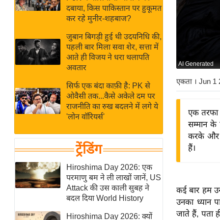
बजट
Hindi
दबाया, किस पाकिस्तान पर हुकूमत
खेल
News
कर रहे मुनीर-शहबाज?
क्रिकेट
जुबान बिगड़ी हुई थी उदयनिधि की,
Hindi
IPL
पहली बार मिला सवा शेर, सत्ता में
आते ही विजय ने धरा थलापति
Videos
2026
AI Generated
अवतार
क्राइम
एकता
। Jun 1
सिर्फ एक बंदा काफ़ी है: PK से
ई-पेपर
ओवैसी तक...कैसे अकेले दम पर
मिसाल बेमिसाल
राजनीति का रुख बदलने में लगे ये
एक तरफा प
'लोन वॉरियर्स'
शख्सियत
सम्मान के
यंग इंडिया
करके और 
ट्रेंडिंग
हैं।
साहित्य जगत
ऑटो वर्ल्ड
Hiroshima Day 2026: एक
परमाणु बम ने ली लाखों जानें, US
न्यूज ब्रीफ
Attack की उस काली सुबह ने
कई बार हम उन ल
मनोरंजन जगत
बदल दिया World History
उनका ध्यान 
बॉलीवुड
जाते हैं, पता 
Hiroshima Day 2026: क्यों