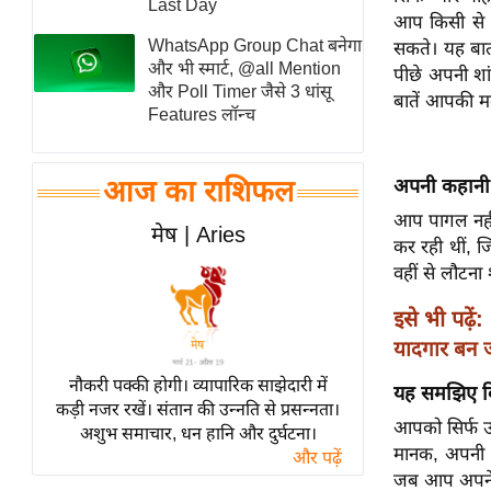
Last Day
आप किसी से क
स्तंभ
WhatsApp Group Chat बनेगा
सकते। यह बात
एम.
और भी स्मार्ट, @all Mention
पीछे अपनी शां
आर.
और Poll Timer जैसे 3 धांसू
बातें आपकी म
Features लॉन्च
आई.
चाय पर
समीक्षा
आज का राशिफल
अपनी कहानी 
धर्म
आप पागल नहीं
मेष | Aries
कर रही थीं, 
ज्योतिष
वहीं से लौटना
प्रभु
महिमा/
इसे भी पढ़ें:
धर्मस्थल
यादगार बन 
व्रत
नौकरी पक्की होगी। व्यापारिक साझेदारी में
यह समझिए कि
त्योहार
कड़ी नजर रखें। संतान की उन्नति से प्रसन्नता।
आपको सिर्फ उस
अशुभ समाचार, धन हानि और दुर्घटना।
राशिफल
मानक, अपनी उ
और पढ़ें
विशेष
जब आप अपने घ