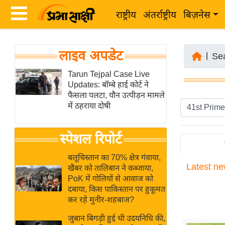
राष्ट्रीय
अंतर्राष्ट्रीय
बिज़नेस
Latest
ता
लाइव अपडेट
News
|
Se
ज़ा
in
Tarun Tejpal Case Live
ख
Updates: बॉम्बे हाई कोर्ट ने
Hindi
ब
फैसला पलटा, यौन उत्पीड़न मामले
र
में ठहराया दोषी
Hindi
राष्ट्रीय
News
स्पेशल रिपोर्ट
अंतर्राष्ट्रीय
Live
बिज़नेस
बलूचिस्तान का 70% क्षेत्र गंवाया,
Latest
ne
उद्योग
खैबर को तालिबान ने कब्जाया,
Breaking
PoK में गोलियों से आवाज को
जगत
News in
दबाया, किस पाकिस्तान पर हुकूमत
विशेषज्ञ
Hindi
कर रहे मुनीर-शहबाज?
राय
जुबान बिगड़ी हुई थी उदयनिधि की,