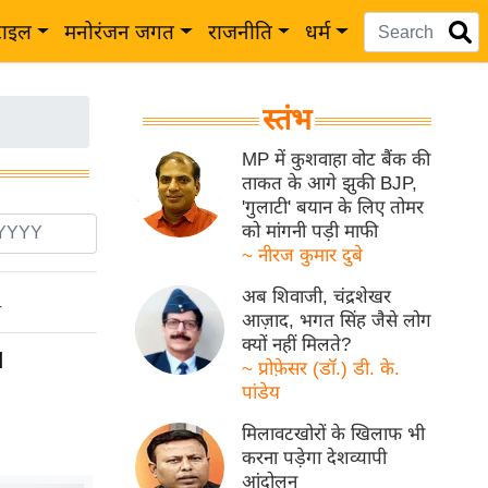
टाइल
मनोरंजन जगत
राजनीति
धर्म
स्तंभ
MP में कुशवाहा वोट बैंक की
ताकत के आगे झुकी BJP,
'गुलाटी' बयान के लिए तोमर
को मांगनी पड़ी माफी
~ नीरज कुमार दुबे
अब शिवाजी, चंद्रशेखर
ो
आज़ाद, भगत सिंह जैसे लोग
क्यों नहीं मिलते?
d
~ प्रोफ़ेसर (डॉ.) डी. के.
पांडेय
मिलावटखोरों के खिलाफ भी
करना पड़ेगा देशव्यापी
आंदोलन