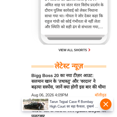
अमित शाह पर जंतर मंतर विरोध प्रदर्शन के
दौरान पुलिस कार्रवाई को लेकर निशाना
साधा गया था। गोयल ने जोर देकर कहा कि
राहुल गांधी को कोई गंभीरता से नहीं लेता
और स्थिति को सही ढंग से संभाला गया,
कोई गलत काम नहीं हुआ। यह टिप्पणी
NEET अनियमितताओं को लेकर
लोकतांत्रिक असहमति दबाने के राहुल गांधी
के आरोप के बाद आई है।
VIEW ALL SHORTS
लेटेस्ट न्यूज़
Bigg Boss 20 का नया टीज़र आउट:
सलमान खान के 'तथास्तु' और 'वरदान' ने
बढ़ाया सस्पेंस, जानें क्या होगी इस बार की थीम!
Aug 06, 2026 4:09PM
बॉलीवुड
Tarun Tejpal Case में Bombay
राहुल गांधी को कोई गंभीरता से नहीं लेता:
High Court का बड़ा फैसला, दुष्कर्म के
कांग्रेस नेता के आरोपों पर Piyush Goyal का
दोषी पूर्व संपादक को 10 साल की सख्त
पलटवार
जेल