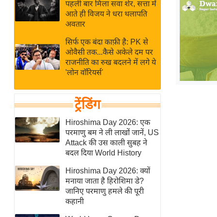
बजट
Hindi
पहली बार मिला सवा शेर, सत्ता में
आते ही विजय ने धरा थलापति
खेल
News
अवतार
क्रिकेट
सिर्फ एक बंदा काफ़ी है: PK से
Hindi
IPL
ओवैसी तक...कैसे अकेले दम पर
Videos
2026
राजनीति का रुख बदलने में लगे ये
'लोन वॉरियर्स'
क्राइम
ई-पेपर
ट्रेंडिंग
मिसाल बेमिसाल
शख्सियत
Hiroshima Day 2026: एक
परमाणु बम ने ली लाखों जानें, US
यंग इंडिया
Attack की उस काली सुबह ने
साहित्य जगत
बदल दिया World History
ऑटो वर्ल्ड
Hiroshima Day 2026: क्यों
न्यूज ब्रीफ
मनाया जाता है हिरोशिमा डे?
जानिए परमाणु हमले की पूरी
मनोरंजन जगत
कहानी
बॉलीवुड