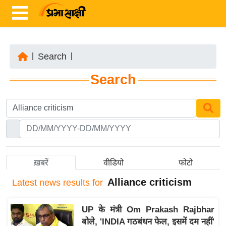
|
Search
|
ता
Search
ज़ा
ख
ब
र
रा
ष्ट्री
ख़बरें
वीडियो
फोटो
य
Alliance criticism
Latest
news results for
अं
त
UP के मंत्री Om Prakash Rajbhar
र्रा
बोले, 'INDIA गठबंधन फेल, इसमें दम नहीं'
ष्ट्री