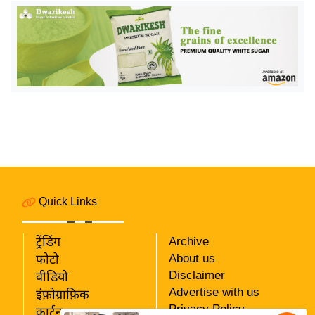
य
ब
ज
ट
खे
ल
क्रि
के
ट
I
P
Quick Links
L
2
ट्रेंडिंग
Archive
0
About us
फोटो
2
Disclaimer
वीडियो
6
Advertise with us
इंफ़ोग्राफ़िक
Privacy Policy
कार्टून
क्रा