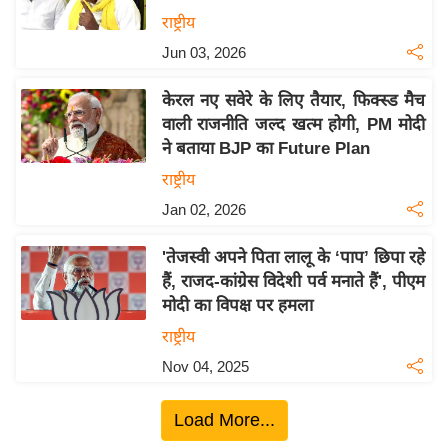
य
राष्ट्रीय
बि
Jun 03, 2026
ज़
केरल नए सवेरे के लिए तैयार, फिक्स्ड मैच
ने
वाली राजनीति जल्द खत्म होगी, PM मोदी
स
ने बताया BJP का Future Plan
उ
राष्ट्रीय
द्यो
Jan 02, 2026
ग
ज
'तेजस्वी अपने पिता लालू के ‘पाप’ छिपा रहे
ग
हैं, राजद-कांग्रेस विदेशी पर्व मनाते हैं', पीएम
त
मोदी का विपक्ष पर हमला
वि
राष्ट्रीय
शे
Nov 04, 2025
ष
ज्ञ
Load More...
रा