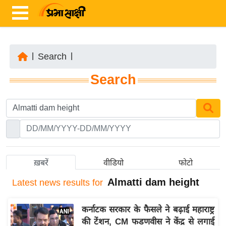
|
Search
|
ता
Search
ज़ा
ख
ब
र
रा
ष्ट्री
ख़बरें
वीडियो
फोटो
य
Almatti dam height
Latest
news results for
अं
त
कर्नाटक सरकार के फैसले ने बढ़ाई महाराष्ट्र
र्रा
की टेंशन, CM फडणवीस ने केंद्र से लगाई
ष्ट्री