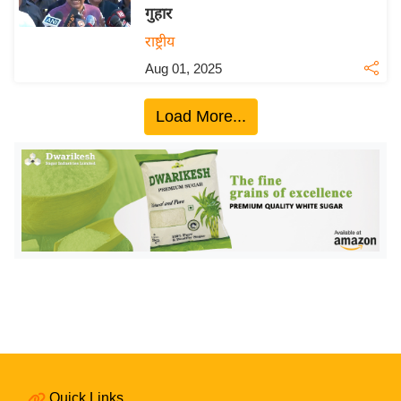
गुहार
य
राष्ट्रीय
बि
Aug 01, 2025
ज़
ने
Load More...
स
उ
द्यो
ग
ज
ग
त
वि
शे
ष
ज्ञ
रा
Quick Links