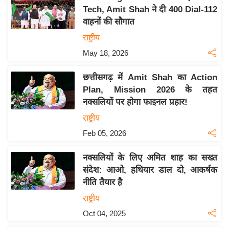
Tech, Amit Shah ने दी 400 Dial-112
य
वाहनों की सौगात
बि
राष्ट्रीय
ज़
May 18, 2026
ने
स
छत्तीसगढ़ में Amit Shah का Action
उ
Plan, Mission 2026 के तहत
द्यो
नक्सलियों पर होगा फाइनल प्रहार!
ग
राष्ट्रीय
ज
Feb 05, 2026
ग
त
नक्सलियों के लिए अमित शाह का सख्त
वि
संदेश: आओ, हथियार डाल दो, आकर्षक
शे
नीति तैयार है
ष
राष्ट्रीय
ज्ञ
Oct 04, 2025
रा