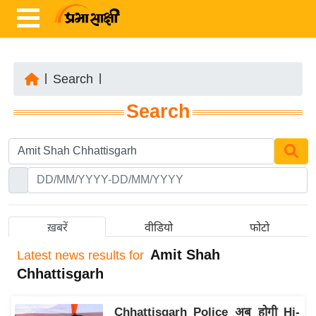
|
Search
|
ता
Search
ज़ा
ख
ब
र
रा
ष्ट्री
ख़बरें
वीडियो
फोटो
य
Amit Shah
Latest
news results for
अं
Chhattisgarh
त
र्रा
Chhattisgarh Police अब होगी Hi-
ष्ट्री