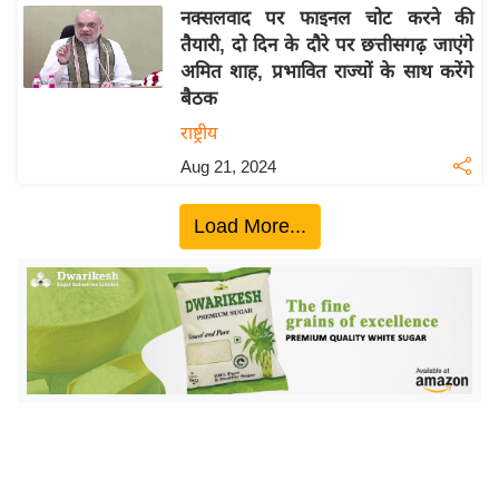
नक्सलवाद पर फाइनल चोट करने की
इ
तैयारी, दो दिन के दौरे पर छत्तीसगढ़ जाएंगे
म
अमित शाह, प्रभावित राज्यों के साथ करेंगे
ई
बैठक
-
राष्ट्रीय
पे
Aug 21, 2024
प
र
Load More...
मि
सा
ल
बे
मि
सा
ल
श