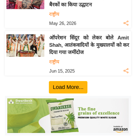
बैरकों का किया उद्घाटन
य
राष्ट्रीय
बि
May 26, 2026
ज़
ने
ऑपरेशन सिंदूर को लेकर बोले Amit
स
Shah, आतंकवादियों के मुख्यालयों को कर
उ
दिया गया जमींदोज
द्यो
राष्ट्रीय
ग
Jun 15, 2025
ज
ग
Load More...
त
वि
शे
ष
ज्ञ
रा