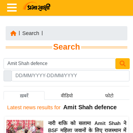
|
Search
|
ता
Search
ज़ा
ख
ब
र
रा
ष्ट्री
ख़बरें
वीडियो
फोटो
य
Amit Shah defence
Latest
news results for
अं
त
नारी शक्ति को सलाम! Amit Shah ने
र्रा
BSF महिला जवानों के लिए राजस्थान में
ष्ट्री