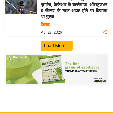
जुर्माना, केकेआर के बल्लेबाज 'ऑब्स्ट्रक्शन
य
द फील्ड' के तहत आउट होने पर दिखाया
बि
था गुस्सा
ज़
क्रिकेट
ने
Apr 27, 2026
स
उ
Load More...
द्यो
ग
ज
ग
त
वि
शे
ष
ज्ञ
रा