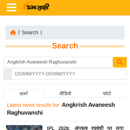
|
Search
|
ता
Search
ज़ा
ख
ब
र
रा
ष्ट्री
ख़बरें
वीडियो
फोटो
य
Angkrish Avaneesh
Latest
news results for
अं
Raghuvanshi
त
र्रा
IPL 2026: अंगकृष रघुवंशी पर लगा
ष्ट्री