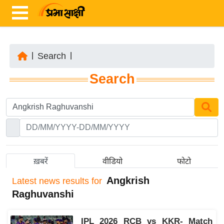
|
Search
|
ता
Search
ज़ा
ख
ब
र
रा
ष्ट्री
ख़बरें
वीडियो
फोटो
य
Angkrish
Latest
news results for
अं
Raghuvanshi
त
र्रा
IPL 2026 RCB vs KKR- Match
ष्ट्री