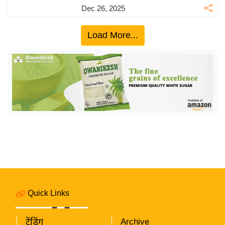
Dec 26, 2025
इ
म
Load More...
ई
-
पे
प
र
मि
सा
ल
बे
मि
सा
Quick Links
ल
श
ट्रेंडिंग
Archive