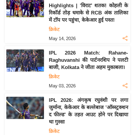
Highlights | 'विराट' शतक! कोहली के
य
रिकॉर्ड तोड़ धमाके से RCB अंक तालिका
बि
में टॉप पर पहुंचा, केकेआर हुई पस्त!
ज़
क्रिकेट
ने
May 14, 2026
स
उ
IPL 2026 Match: Rahane-
द्यो
Raghuvanshi की पार्टनरशिप ने पलटी
ग
बाजी, Kolkata ने जीता अहम मुकाबला।
ज
क्रिकेट
ग
May 03, 2026
त
वि
IPL 2026: अंगकृष रघुवंशी पर लगा
शे
जुर्माना, केकेआर के बल्लेबाज 'ऑब्स्ट्रक्शन
ष
द फील्ड' के तहत आउट होने पर दिखाया
ज्ञ
था गुस्सा
रा
क्रिकेट