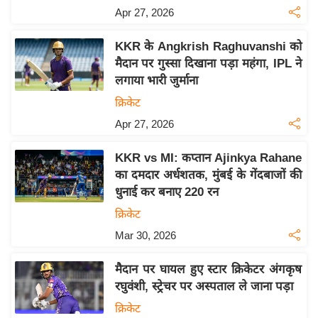
य
Apr 27, 2026
ब
ज
KKR के Angkrish Raghuvanshi को
ट
मैदान पर गुस्सा दिखाना पड़ा महंगा, IPL ने
लगाया भारी जुर्माना
खे
ल
क्रिकेट
Apr 27, 2026
क्रि
के
KKR vs MI: कप्तान Ajinkya Rahane
ट
का दमदार अर्धशतक, मुंबई के गेंदबाजों की
I
धुनाई कर बनाए 220 रन
P
क्रिकेट
L
Mar 30, 2026
2
0
मैदान पर घायल हुए स्टार क्रिकेटर अंगकृष
2
रघुवंशी, स्ट्रेचर पर अस्पताल ले जाना पड़ा
6
क्रिकेट
क्रा