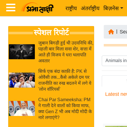
राष्ट्रीय
अंतर्राष्ट्रीय
बिज़नेस
Latest
ता
स्पेशल रिपोर्ट
News
|
Se
ज़ा
in
ख
जुबान बिगड़ी हुई थी उदयनिधि की,
Hindi
पहली बार मिला सवा शेर, सत्ता में
ब
आते ही विजय ने धरा थलापति
र
अवतार
Hindi
राष्ट्रीय
सिर्फ एक बंदा काफ़ी है: PK से
News
अंतर्राष्ट्रीय
ओवैसी तक...कैसे अकेले दम पर
Live
राजनीति का रुख बदलने में लगे ये
बिज़नेस
'लोन वॉरियर्स'
Latest
ne
उद्योग
Breaking
Chai Par Sameeksha: PM
जगत
News in
ने गाली देने वालों को किया माफ,
विशेषज्ञ
क्या Gen Z भी अब मोदी मोदी के
Hindi
नारे लगाएंगे?
राय