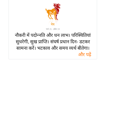
हॉलीवुड
फिल्म समीक्षा
Breaking
News
नौकरी में पदोन्नति और धन लाभ। परिस्थितियां
लाइफस्टाइल
सुधरेगी, सुख प्राप्ति। संघर्ष प्रधान दिन- डटकर
टेक्नॉलॉजी
सामना करें। भटकाव और समय व्यर्थ बीतेगा।
और पढ़ें
ब्यूटी/फैशन
घरेलू नुस्खे
पर्यटन स्थल
फिटनेस मंत्रा
रिलेशनशिप
राजनीति
विश्लेषण
समसामयिक
मातृभूमि