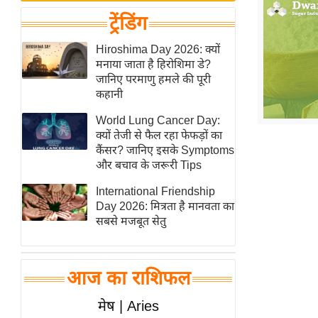
बजट
Hindi
ट्रेंडिंग
खेल
News
क्रिकेट
Hiroshima Day 2026: क्यों
Hindi
मनाया जाता है हिरोशिमा डे?
IPL
जानिए परमाणु हमले की पूरी
Videos
2026
कहानी
क्राइम
World Lung Cancer Day:
ई-पेपर
क्यों तेजी से फैल रहा फेफड़ों का
कैंसर? जानिए इसके Symptoms
मिसाल बेमिसाल
और बचाव के जरूरी Tips
शख्सियत
International Friendship
यंग इंडिया
Day 2026: मित्रता है मानवता का
साहित्य जगत
सबसे मजबूत सेतु
ऑटो वर्ल्ड
न्यूज ब्रीफ
आज का राशिफल
मनोरंजन जगत
मेष | Aries
बॉलीवुड