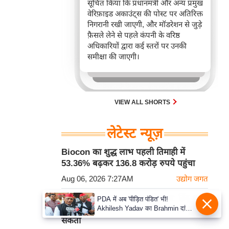
सूचित किया कि प्रधानमंत्री और अन्य प्रमुख
वेरिफ़ाइड अकाउंट्स की पोस्ट पर अतिरिक्त
निगरानी रखी जाएगी, और मॉडरेशन से जुड़े
फ़ैसले लेने से पहले कंपनी के वरिष्ठ
अधिकारियों द्वारा कई स्तरों पर उनकी
समीक्षा की जाएगी।
VIEW ALL SHORTS
लेटेस्ट न्यूज़
Biocon का शुद्ध लाभ पहली तिमाही में
53.36% बढ़कर 136.8 करोड़ रुपये पहुंचा
Aug 06, 2026 7:27AM
उद्योग जगत
DK Shivakumar ने साधा निशाना: हिंदू धर्म
PDA में अब 'पीड़ित पंडित' भी!
Akhilesh Yadav का Brahmin दांव,
पर कोई राजनीतिक दल एकाधिकार नहीं जमा
बोले- Krishna-Sudama की दोस्ती
सकता
पुरानी