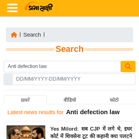
|
Search
|
ता
Search
ज़ा
ख
ब
र
रा
ष्ट्री
ख़बरें
वीडियो
फोटो
य
Anti defection law
Latest
news results for
अं
त
Yes Milord: सब CJP में लगे थे, इधर
र्रा
कोर्ट में शिवसेना टूट की कहानी क्या पलटने
ष्ट्री