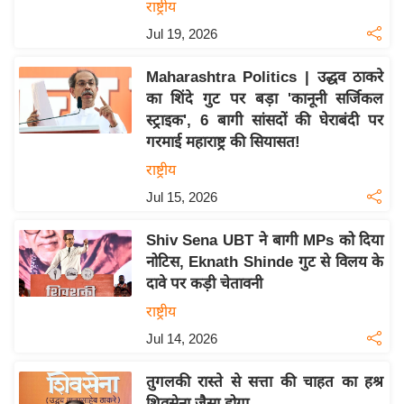
राष्ट्रीय
इ
Jul 19, 2026
म
ई
Maharashtra Politics | उद्धव ठाकरे
-
का शिंदे गुट पर बड़ा 'कानूनी सर्जिकल
पे
स्ट्राइक', 6 बागी सांसदों की घेराबंदी पर
गरमाई महाराष्ट्र की सियासत!
प
र
राष्ट्रीय
मि
Jul 15, 2026
सा
Shiv Sena UBT ने बागी MPs को दिया
ल
नोटिस, Eknath Shinde गुट से विलय के
दावे पर कड़ी चेतावनी
बे
मि
राष्ट्रीय
सा
Jul 14, 2026
ल
तुगलकी रास्ते से सत्ता की चाहत का हश्र
श
शिवसेना जैसा होगा