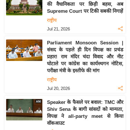
य
की वैधानिकता पर छिड़ी बहस, अब
ब
Supreme Court पर टिकी सबकी निगाहें
ज
राष्ट्रीय
ट
Jul 21, 2026
खे
ल
Parliament Monsoon Session |
संसद के पहले ही दिन विपक्ष का प्रचंड
क्रि
प्रहार! राम मंदिर चंदा विवाद और नीट
के
घोटाले पर कांग्रेस का कार्यस्थगन नोटिस,
ट
परीक्षा मंत्री के इस्तीफे की मांग
I
राष्ट्रीय
P
Jul 20, 2026
L
2
Speaker के फैसले पर बवाल: TMC और
0
Shiv Sena के बागी सांसदों को मान्यता,
2
विपक्ष ने all-party meet से किया
6
वॉकआउट
क्रा