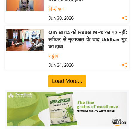
ख्सि
विश्लेषण
य
त
Jun 30, 2026
यं
Om Birla को Rebel MPs का पत्र नहीं:
ग
स्पीकर से मुलाकात के बाद Uddhav गुट
इं
का दावा
डि
राष्ट्रीय
या
Jun 24, 2026
सा
हि
Load More...
त्य
ज
ग
त
ऑ
टो
व