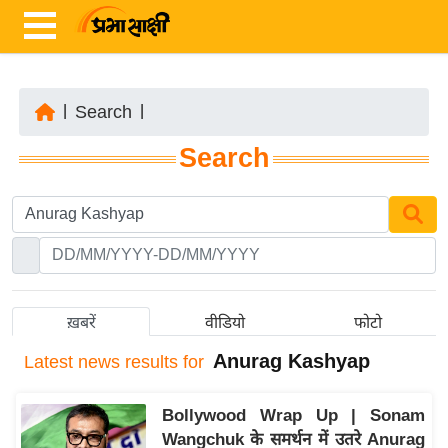
|
Search
|
ता
Search
ज़ा
ख
ब
र
रा
ष्ट्री
ख़बरें
वीडियो
फोटो
य
Anurag Kashyap
Latest
news results for
अं
त
Bollywood Wrap Up | Sonam
र्रा
Wangchuk के समर्थन में उतरे Anurag
ष्ट्री