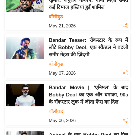
खुमार, अनुराग कश्यप, दीया मिर्ज़ा समेत
इ
कई दिग्गज हस्तियां हुईं शामिल
म
बॉलीवुड
ई
May 21, 2026
-
पे
Bandar Teaser: रॉकस्टार के रूप में
लौटे Bobby Deol, एक स्कैंडल ने बदली
प
समीर मेहरा की ज़िंदगी
र
बॉलीवुड
मि
सा
May 07, 2026
ल
Bandar Movie | 'एनिमल' के बाद
Bobby Deol का एक और धमाका, 90s
बे
के रॉकस्टार लुक में जीता फैंस का दिल
मि
बॉलीवुड
सा
ल
May 06, 2026
श
Animal के बाद Bobby Deol का फिर