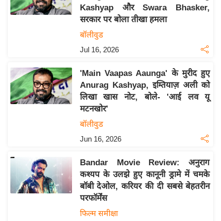
Kashyap और Swara Bhasker,
य
सरकार पर बोला तीखा हमला
बि
बॉलीवुड
ज़
Jul 16, 2026
ने
स
'Main Vaapas Aaunga' के मुरीद हुए
उ
Anurag Kashyap, इम्तियाज़ अली को
द्यो
लिखा खास नोट, बोले- 'आई लव यू
ग
मटनखोर'
ज
बॉलीवुड
ग
Jun 16, 2026
त
वि
Bandar Movie Review: अनुराग
शे
कश्यप के उलझे हुए कानूनी ड्रामे में चमके
ष
बॉबी देओल, करियर की दी सबसे बेहतरीन
ज्ञ
परफॉर्मेंस
रा
फिल्म समीक्षा