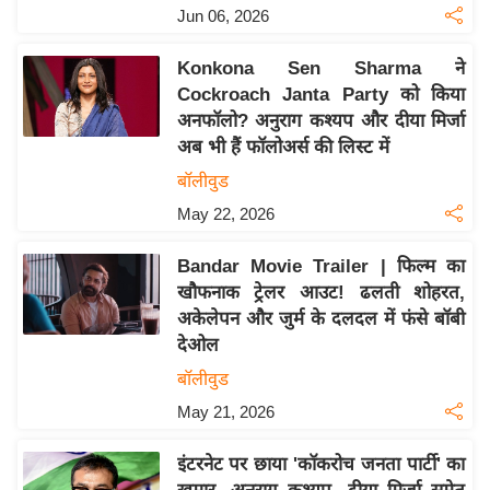
य
Jun 06, 2026
ब
ज
Konkona Sen Sharma ने
Cockroach Janta Party को किया
ट
अनफॉलो? अनुराग कश्यप और दीया मिर्जा
खे
अब भी हैं फॉलोअर्स की लिस्ट में
ल
बॉलीवुड
क्रि
May 22, 2026
के
ट
Bandar Movie Trailer | फिल्म का
I
खौफनाक ट्रेलर आउट! ढलती शोहरत,
P
अकेलेपन और जुर्म के दलदल में फंसे बॉबी
L
देओल
2
बॉलीवुड
0
May 21, 2026
2
6
इंटरनेट पर छाया 'कॉकरोच जनता पार्टी' का
क्रा