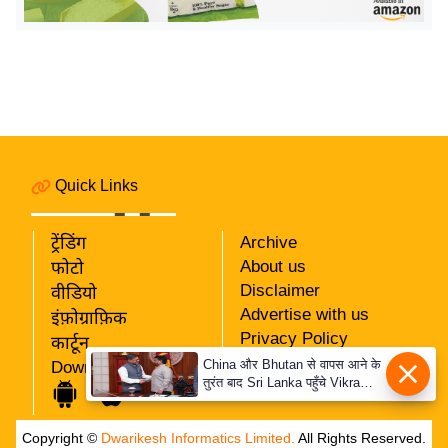
र्ल्ड
न्यू
ज
ब्री
फ
म
नो
Quick Links
रं
ज
ट्रेंडिंग
Archive
न
About us
फोटो
ज
Disclaimer
वीडियो
ग
Advertise with us
इंफ़ोग्राफ़िक
त
Privacy Policy
कार्टून
RSS
China और Bhutan से वापस आने के
Download App
बॉ
तुरंत बाद Sri Lanka पहुँचे Vikram
Our Team
ली
Misri, भारत के जबरदस्त दाँव से
दुनिया हुई हैरान
वु
Copyright ©
Dwarikesh Informatics Limited.
All Rights Reserved.