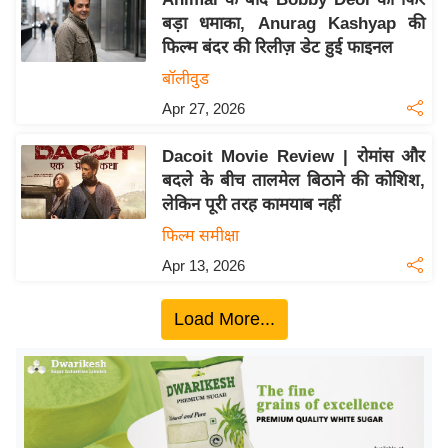
ख्सि
बड़ा धमाका, Anurag Kashyap की
य
फिल्म बंदर की रिलीज़ डेट हुई फाइनल
त
बॉलीवुड
यं
Apr 27, 2026
ग
इं
Dacoit Movie Review | रोमांस और
डि
बदले के बीच तालमेल बिठाने की कोशिश,
या
लेकिन पूरी तरह कामयाब नहीं
सा
फिल्म समीक्षा
हि
Apr 13, 2026
त्य
ज
Load More...
ग
त
ऑ
टो
व