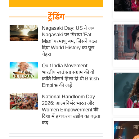
बजट
Hindi
खेल
News
ट्रेंडिंग
क्रिकेट
Hindi
Nagasaki Day: US ने जब
IPL
Nagasaki पर गिराया 'Fat
Videos
2026
Man' परमाणु बम, जिसने बदल
क्राइम
दिया World History का पूरा
चेहरा
ई-पेपर
Quit India Movement:
मिसाल बेमिसाल
भारतीय स्वतंत्रता संग्राम की वो
शख्सियत
क्रांति जिसने हिला दी थी British
यंग इंडिया
Empire की जड़ें
साहित्य जगत
National Handloom Day
2026: आत्मनिर्भर भारत और
ऑटो वर्ल्ड
Women Empowerment की
न्यूज ब्रीफ
दिशा में हथकरघा उद्योग का बढ़ता
कद
मनोरंजन जगत
बॉलीवुड