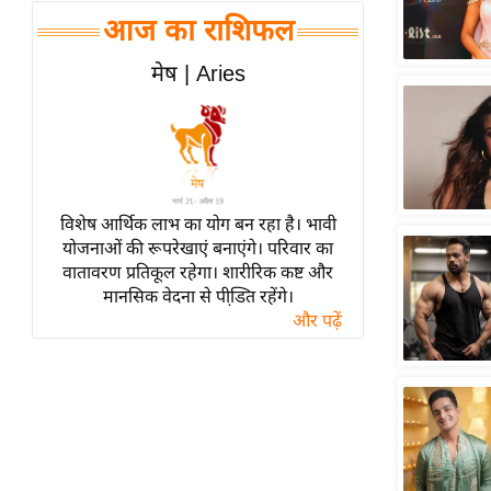
हॉलीवुड
आज का राशिफल
फिल्म समीक्षा
मेष | Aries
Breaking
News
लाइफस्टाइल
टेक्नॉलॉजी
ब्यूटी/फैशन
विशेष आर्थिक लाभ का योग बन रहा है। भावी
घरेलू नुस्खे
योजनाओं की रूपरेखाएं बनाएंगे। परिवार का
वातावरण प्रतिकूल रहेगा। शारीरिक कष्ट और
पर्यटन स्थल
मानसिक वेदना से पीडि़त रहेंगे।
फिटनेस मंत्रा
और पढ़ें
रिलेशनशिप
राजनीति
विश्लेषण
समसामयिक
मातृभूमि