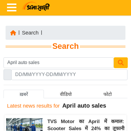
|
Search
|
ता
Search
ज़ा
ख
ब
र
रा
ष्ट्री
ख़बरें
वीडियो
फोटो
य
April auto sales
Latest
news results for
अं
त
TVS Motor का April में कमाल:
र्रा
Scooter Sales में 24% का तूफानी
ष्ट्री