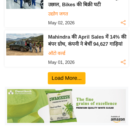
उछाल, Bikes की बिक्री घटी
य
उद्योग जगत
बि
May 02, 2026
ज़
ने
Mahindra की April Sales में 14% की
स
बंपर ग्रोथ, कंपनी ने बेचीं 94,627 गाड़ियां
उ
ऑटो वर्ल्ड
द्यो
May 01, 2026
ग
ज
Load More...
ग
त
वि
शे
ष
ज्ञ
रा