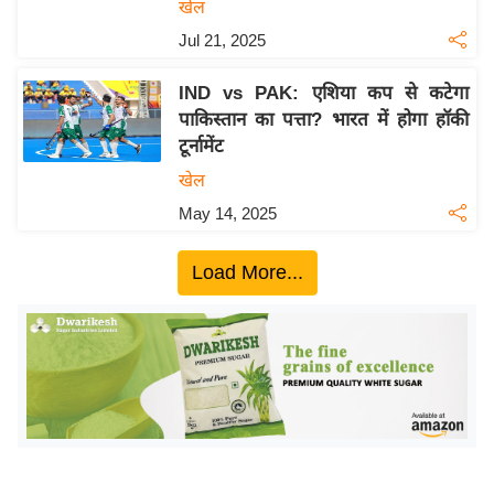
ख्सि
खेल
य
Jul 21, 2025
त
IND vs PAK: एशिया कप से कटेगा
यं
पाकिस्तान का पत्ता? भारत में होगा हॉकी
ग
टूर्नामेंट
इं
खेल
डि
या
May 14, 2025
सा
Load More...
हि
त्य
ज
ग
त
ऑ
टो
व