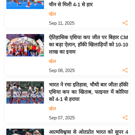
चीन से मिली 4-1 से हार
य
खेल
बि
Sep 11, 2025
ज़
ने
ऐतिहासिक एशिया कप जीत पर बिहार CM
स
का बड़ा ऐलान, हॉकी खिलाड़ियों को 10-10
उ
लाख का इनाम
द्यो
खेल
ग
Sep 08, 2025
ज
ग
भारत ने रचा इतिहास, चौथी बार जीता हॉकी
त
एशिया कप का खिताब, फाइनल में कोरिया
वि
को 4-1 से हराया
शे
खेल
ष
Sep 07, 2025
ज्ञ
रा
आत्मविश्वास से ओतप्रोत भारत को सुपर 4