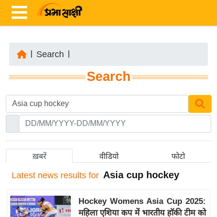
|
Search
|
ता
Search
ज़ा
ख
ब
र
रा
ष्ट्री
ख़बरें
वीडियो
फोटो
य
Asia cup hockey
Latest
news results for
अं
त
Hockey Womens Asia Cup 2025:
र्रा
महिला एशिया कप में भारतीय हॉकी टीम को
ष्ट्री