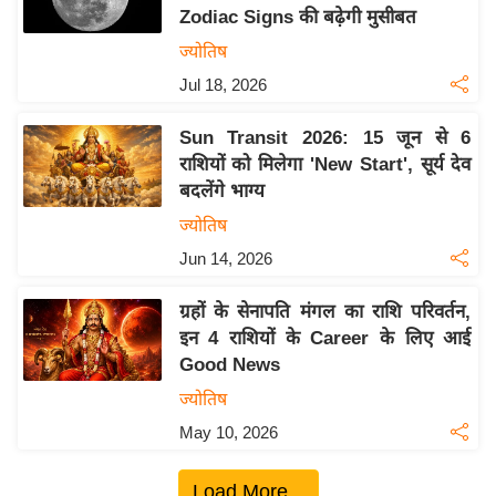
Zodiac Signs की बढ़ेगी मुसीबत
य
ज्योतिष
बि
Jul 18, 2026
ज़
ने
Sun Transit 2026: 15 जून से 6
स
राशियों को मिलेगा 'New Start', सूर्य देव
उ
बदलेंगे भाग्य
द्यो
ज्योतिष
ग
Jun 14, 2026
ज
ग
ग्रहों के सेनापति मंगल का राशि परिवर्तन,
त
इन 4 राशियों के Career के लिए आई
वि
Good News
शे
ज्योतिष
ष
May 10, 2026
ज्ञ
रा
Load More...