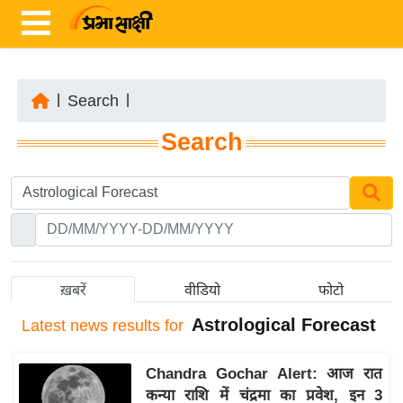
|
Search
|
ता
Search
ज़ा
ख
ब
र
रा
ष्ट्री
ख़बरें
वीडियो
फोटो
य
Astrological Forecast
Latest
news results for
अं
त
Chandra Gochar Alert: आज रात
र्रा
कन्या राशि में चंद्रमा का प्रवेश, इन 3
ष्ट्री