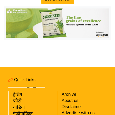
य
ब
ज
ट
खे
ल
क्रि
के
ट
I
P
L
Quick Links
2
0
ट्रेंडिंग
Archive
2
About us
फोटो
6
Disclaimer
वीडियो
Advertise with us
इंफ़ोग्राफ़िक
क्रा