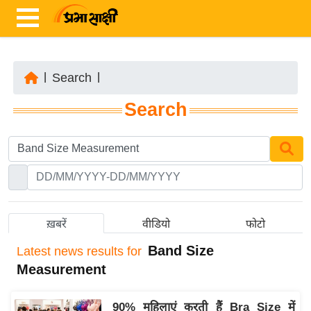
|
Search
|
ता
Search
ज़ा
ख
ब
र
रा
ष्ट्री
ख़बरें
वीडियो
फोटो
य
Band Size
Latest
news results for
अं
Measurement
त
र्रा
90% महिलाएं करती हैं Bra Size में
ष्ट्री