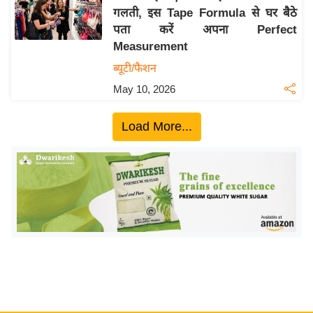
गलती, इस Tape Formula से घर बैठे
य
पता करें अपना Perfect
बि
Measurement
ज़
ब्यूटी/फैशन
ने
May 10, 2026
स
उ
Load More...
द्यो
ग
ज
ग
त
वि
शे
ष
ज्ञ
रा