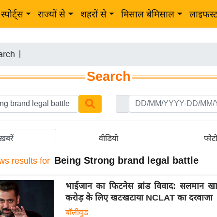
स्पोर्ट्स
राज्यों से
शहरों से
मिसाल बेमिसाल
लाइफस्
arch
|
Search
ख़बरें
वीडियो
फोट
Being Strong brand legal battle
ws results for
भाईजान का फिटनेस ब्रांड विवाद: सलमान ख
करोड़ के लिए खटखटाया NCLAT का दरवाजा
बॉलीवुड