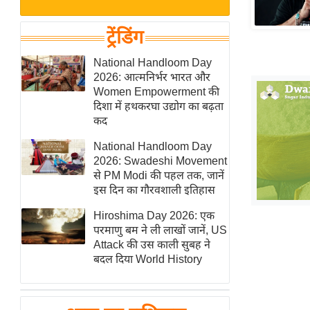
बजट
Hindi
खेल
News
ट्रेंडिंग
क्रिकेट
Hindi
National Handloom Day
IPL
2026: आत्मनिर्भर भारत और
Videos
2026
Women Empowerment की
क्राइम
दिशा में हथकरघा उद्योग का बढ़ता
कद
ई-पेपर
National Handloom Day
मिसाल बेमिसाल
2026: Swadeshi Movement
शख्सियत
से PM Modi की पहल तक, जानें
यंग इंडिया
इस दिन का गौरवशाली इतिहास
साहित्य जगत
Hiroshima Day 2026: एक
परमाणु बम ने ली लाखों जानें, US
ऑटो वर्ल्ड
Attack की उस काली सुबह ने
न्यूज ब्रीफ
बदल दिया World History
मनोरंजन जगत
बॉलीवुड