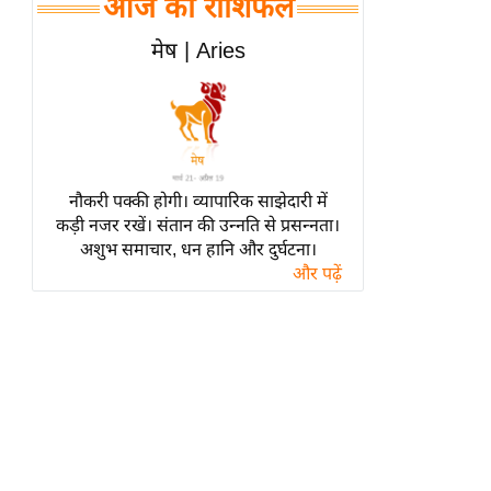
आज का राशिफल
हॉलीवुड
फिल्म समीक्षा
मेष | Aries
Breaking
News
लाइफस्टाइल
टेक्नॉलॉजी
नौकरी पक्की होगी। व्यापारिक साझेदारी में
ब्यूटी/फैशन
कड़ी नजर रखें। संतान की उन्नति से प्रसन्नता।
घरेलू नुस्खे
अशुभ समाचार, धन हानि और दुर्घटना।
और पढ़ें
पर्यटन स्थल
फिटनेस मंत्रा
रिलेशनशिप
राजनीति
विश्लेषण
समसामयिक
मातृभूमि