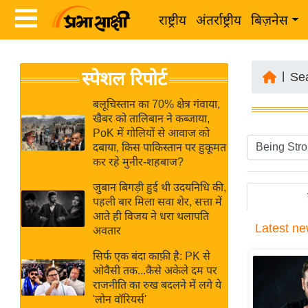
राष्ट्रीय
अंतर्राष्ट्रीय
बिज़नेस
Latest
ता
स्पेशल रिपोर्ट
News
|
Se
ज़ा
in
ख
बलूचिस्तान का 70% क्षेत्र गंवाया,
Hindi
खैबर को तालिबान ने कब्जाया,
ब
PoK में गोलियों से आवाज को
र
दबाया, किस पाकिस्तान पर हुकूमत
Hindi
कर रहे मुनीर-शहबाज?
राष्ट्रीय
News
अंतर्राष्ट्रीय
जुबान बिगड़ी हुई थी उदयनिधि की,
Live
पहली बार मिला सवा शेर, सत्ता में
बिज़नेस
आते ही विजय ने धरा थलापति
Latest
ne
उद्योग
अवतार
Breaking
जगत
News in
सिर्फ एक बंदा काफ़ी है: PK से
विशेषज्ञ
ओवैसी तक...कैसे अकेले दम पर
Hindi
राजनीति का रुख बदलने में लगे ये
राय
'लोन वॉरियर्स'