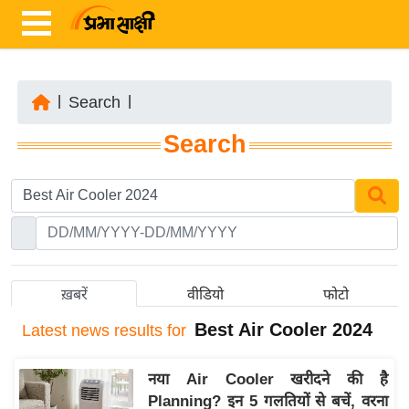
|
Search
|
ता
Search
ज़ा
ख
ब
र
रा
ष्ट्री
ख़बरें
वीडियो
फोटो
य
Best Air Cooler 2024
Latest
news results for
अं
त
नया Air Cooler खरीदने की है
र्रा
Planning? इन 5 गलतियों से बचें, वरना
ष्ट्री