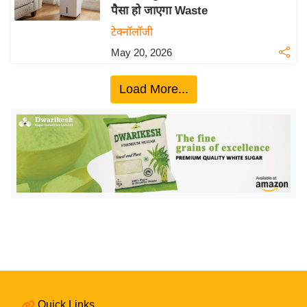
पैसा हो जाएगा Waste
य
टेक्नॉलॉजी
बि
May 20, 2026
ज़
ने
Load More...
स
उ
द्यो
ग
ज
ग
त
वि
शे
ष
ज्ञ
रा
Quick Links