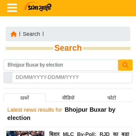
|
Search
|
ता
Search
ज़ा
ख
ब
र
रा
ष्ट्री
ख़बरें
वीडियो
फोटो
य
Bhojpur Buxar by
Latest
news results for
अं
election
त
र्रा
बिहार MLC By-Poll: RJD का बड़ा
ष्ट्री