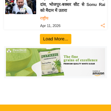
दांव, भोजपुर-बक्सर सीट से Sonu Rai
य
को मैदान में उतारा
बि
राष्ट्रीय
ज़
Apr 11, 2026
ने
स
Load More...
उ
द्यो
ग
ज
ग
त
वि
शे
ष
ज्ञ
रा