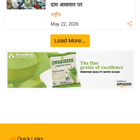
दाम आसमान पर
य
राष्ट्रीय
बि
May 22, 2026
ज़
ने
Load More...
स
उ
द्यो
ग
ज
ग
त
वि
शे
ष
ज्ञ
रा
Quick Links