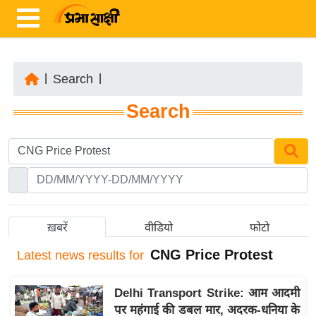
|
Search
|
ता
Search
ज़ा
ख
ब
र
रा
ष्ट्री
ख़बरें
वीडियो
फोटो
य
CNG Price Protest
Latest
news results for
अं
त
Delhi Transport Strike: आम आदमी
र्रा
पर महंगाई की डबल मार, अदरक-धनिया के
ष्ट्री