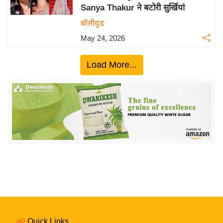
Sanya Thakur ने बटोरी सुर्खियां
य
बॉलीवुड
बि
May 24, 2026
ज़
ने
Load More...
स
उ
द्यो
ग
ज
ग
त
वि
शे
ष
ज्ञ
रा
Quick Links