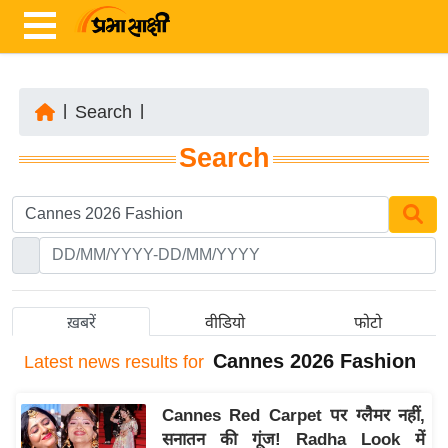
|
Search
|
ता
Search
ज़ा
ख
ब
र
रा
ष्ट्री
ख़बरें
वीडियो
फोटो
य
Cannes 2026 Fashion
Latest
news results for
अं
त
Cannes Red Carpet पर ग्लैमर नहीं,
र्रा
सनातन की गूंज! Radha Look में
ष्ट्री