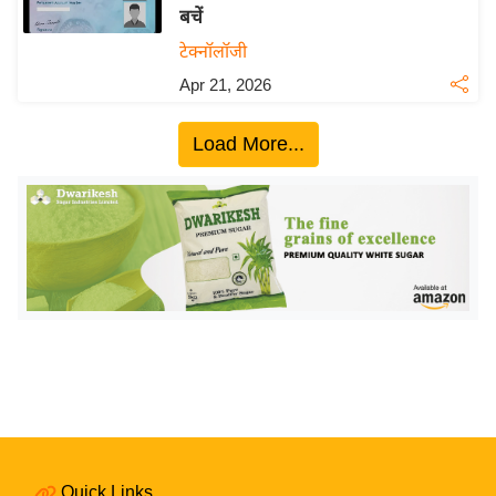
बचें
य
टेक्नॉलॉजी
बि
Apr 21, 2026
ज़
ने
Load More...
स
उ
द्यो
ग
ज
ग
त
वि
शे
ष
ज्ञ
रा
Quick Links