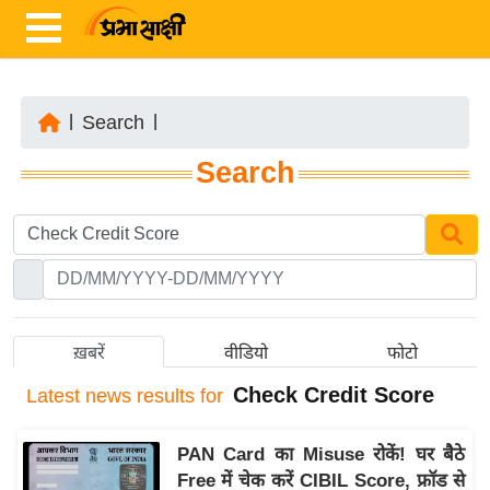
|
Search
|
ता
Search
ज़ा
ख
ब
र
रा
ष्ट्री
ख़बरें
वीडियो
फोटो
य
Check Credit Score
Latest
news results for
अं
त
PAN Card का Misuse रोकें! घर बैठे
र्रा
Free में चेक करें CIBIL Score, फ्रॉड से
ष्ट्री