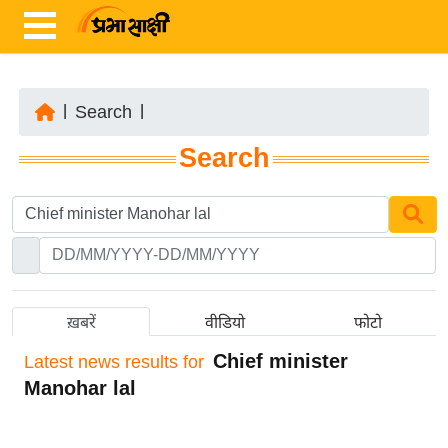
|
Search
|
ता
Search
ज़ा
ख
ब
र
रा
ष्ट्री
ख़बरें
वीडियो
फोटो
य
Chief minister
Latest
news results for
अं
Manohar lal
त
र्रा
ष्ट्री