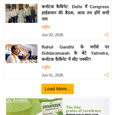
ख्सि
कर्नाटक कैबिनेट: Delhi में Congress
य
हाईकमान की बैठक, आज तय होंगे सभी
त
नाम
यं
राष्ट्रीय
ग
Jun 02, 2026
इं
डि
Rahul Gandhi के भरोसे पर
या
Siddaramaiah के बेटे Yatindra,
सा
कर्नाटक कैबिनेट में सीट पक्की?
हि
राष्ट्रीय
त्य
Jun 01, 2026
ज
ग
Load More...
त
ऑ
टो
व