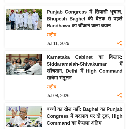
य
ब
Punjab Congress में सियासी भूचाल,
ज
Bhupesh Baghel की बैठक से पहले
ट
Randhawa का चौंकाने वाला बयान
खे
राष्ट्रीय
ल
Jul 11, 2026
क्रि
Karnataka Cabinet का विस्तार:
के
Siddaramaiah-Shivakumar में
ट
खींचतान, Delhi में High Command
I
साधेगा संतुलन
P
राष्ट्रीय
L
Jul 09, 2026
2
0
बच्चों का खेल नहीं: Baghel का Punjab
2
Congress में बदलाव पर दो टूक, High
6
Command का फैसला अंतिम
क्रा