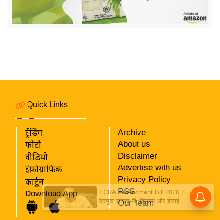
र्ल्ड
न्यू
ज
ब्री
फ
म
नो
रं
Quick Links
ज
न
ट्रेंडिंग
Archive
ज
About us
फोटो
ग
Disclaimer
वीडियो
त
Advertise with us
इंफ़ोग्राफ़िक
Privacy Policy
बॉ
कार्टून
RSS
FCRA Amendment Bill 2026 |
Download App
ली
द्रमुक सांसद पी. विल्सन और ईसाई
Our Team
वु
नेताओं ने गृह मंत्री अमित शाह से की
मुलाकात, कानून वापस लेने की मांग