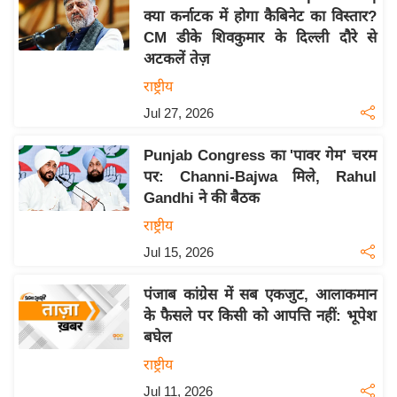
क्या कर्नाटक में होगा कैबिनेट का विस्तार?
य
CM डीके शिवकुमार के दिल्ली दौरे से
बि
अटकलें तेज़
ज़
राष्ट्रीय
ने
Jul 27, 2026
स
उ
Punjab Congress का 'पावर गेम' चरम
द्यो
पर: Channi-Bajwa मिले, Rahul
ग
Gandhi ने की बैठक
ज
राष्ट्रीय
ग
Jul 15, 2026
त
वि
पंजाब कांग्रेस में सब एकजुट, आलाकमान
शे
के फैसले पर किसी को आपत्ति नहीं: भूपेश
ष
बघेल
ज्ञ
राष्ट्रीय
रा
Jul 11, 2026