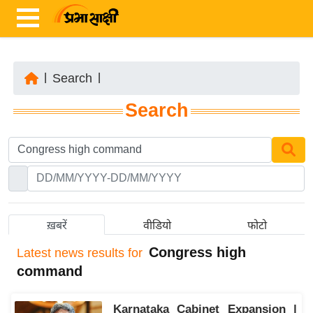
|
Search
|
ता
Search
ज़ा
ख
ब
र
रा
ष्ट्री
ख़बरें
वीडियो
फोटो
य
Congress high
Latest
news results for
अं
command
त
र्रा
Karnataka Cabinet Expansion |
ष्ट्री