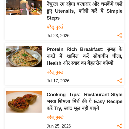
य
नेचुरल रंग रहेगा बरकरार और चमकेंगे जले
ब
हुए Utensils, फॉलो करें ये Simple
ज
Steps
ट
घरेलू नुस्खे
खे
Jul 23, 2026
ल
Protein Rich Breakfast: सुबह के
क्रि
नाश्ते में शामिल करें सोयाबीन चीला,
के
Health और स्वाद का बेहतरीन कॉम्बो
ट
घरेलू नुस्खे
I
Jul 17, 2026
P
L
Cooking Tips: Restaurant-Style
2
भरवा शिमला मिर्च की ये Easy Recipe
0
करें Try, स्वाद भूल नहीं पाएंगे
2
घरेलू नुस्खे
6
Jun 25, 2026
क्रा