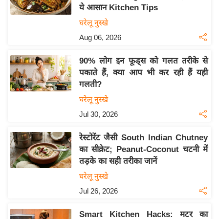
ये आसान Kitchen Tips
य
घरेलू नुस्खे
बि
Aug 06, 2026
ज़
ने
90% लोग इन फूड्स को गलत तरीके से
स
पकाते हैं, क्या आप भी कर रही हैं यही
उ
गलती?
द्यो
घरेलू नुस्खे
ग
Jul 30, 2026
ज
ग
रेस्टोरेंट जैसी South Indian Chutney
त
का सीक्रेट; Peanut-Coconut चटनी में
वि
तड़के का सही तरीका जानें
शे
घरेलू नुस्खे
ष
Jul 26, 2026
ज्ञ
रा
Smart Kitchen Hacks: मटर का