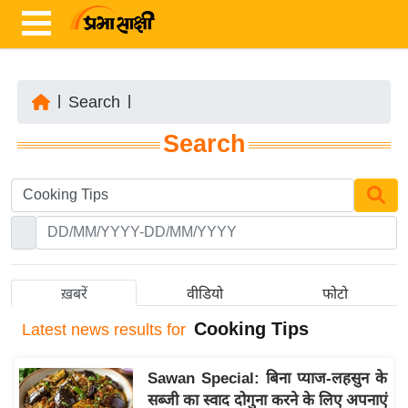
|
Search
|
ता
Search
ज़ा
ख
ब
र
रा
ष्ट्री
ख़बरें
वीडियो
फोटो
य
Cooking Tips
Latest
news results for
अं
त
Sawan Special: बिना प्याज-लहसुन के
र्रा
सब्जी का स्वाद दोगुना करने के लिए अपनाएं
ष्ट्री