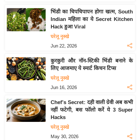
इ
भिंडी का चिपचिपापन होगा खत्म, South
म
Indian महिला का ये Secret Kitchen
ई
Hack हुआ Viral
-
घरेलू नुस्खे
पे
Jun 22, 2026
प
र
कुरकुरी और नॉन-स्टिकी भिंडी बनाने के
मि
लिए आजमाए ये स्मार्ट किचन टिप्स
सा
घरेलू नुस्खे
ल
Jun 16, 2026
बे
Chef's Secret: दही वाली ग्रेवी अब कभी
मि
नहीं फटेगी, बस फॉलो करें ये 3 Super
सा
Hacks
ल
घरेलू नुस्खे
श
May 30, 2026