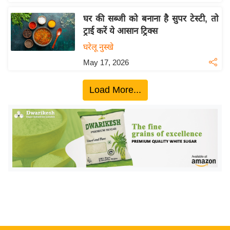
ख्सि
य
घर की सब्जी को बनाना है सुपर टेस्टी, तो
त
ट्राई करें ये आसान ट्रिक्स
यं
घरेलू नुस्खे
ग
May 17, 2026
इं
डि
Load More...
या
सा
हि
त्य
ज
ग
त
ऑ
टो
व