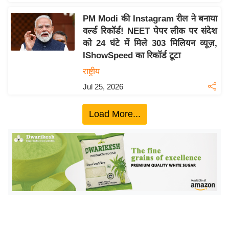
ख्सि
य
PM Modi की Instagram रील ने बनाया
त
वर्ल्ड रिकॉर्ड! NEET पेपर लीक पर संदेश
को 24 घंटे में मिले 303 मिलियन व्यूज़,
यं
IShowSpeed का रिकॉर्ड टूटा
ग
राष्ट्रीय
इं
डि
Jul 25, 2026
या
Load More...
सा
हि
त्य
ज
ग
त
ऑ
टो
व