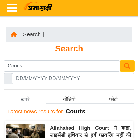
|
Search
|
ता
Search
ज़ा
ख
ब
र
रा
ष्ट्री
ख़बरें
वीडियो
फोटो
य
Courts
Latest
news results for
अं
त
Allahabad High Court ने कहा,
र्रा
लाइसेंसी हथियार से हर्ष फायरिंग नहीं की
ष्ट्री