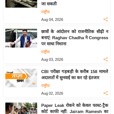
जा सकती
य
राष्ट्रीय
बि
Aug 04, 2026
ज़
ने
छात्रों के आंदोलन को राजनीतिक सीढ़ी न
स
बनाएं: Raghav Chadha ने Congress
उ
पर साधा निशाना
द्यो
राष्ट्रीय
ग
Aug 03, 2026
ज
ग
CBI परीक्षा गड़बड़ी के करीब 158 मामले
त
अदालतों में सुनवाई का कर रहे इंतजार
वि
राष्ट्रीय
शे
Aug 02, 2026
ष
ज्ञ
Paper Leak रोकने को केवल फास्ट-ट्रैक
रा
कोर्ट काफी नहीं: Jairam Ramesh का