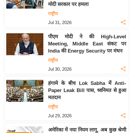
य
मोदी सरकार पर हमला
ब
राष्ट्रीय
ज
Jul 31, 2026
ट
खे
पीएम मोदी ने की High-Level
ल
Meeting, Middle East संकट पर
India की Energy Security पर मंथन
क्रि
के
राष्ट्रीय
ट
Jul 30, 2026
I
हंगामे के बीच Lok Sabha में Anti-
P
Paper Leak Bill पास, ध्वनिमत से हुआ
L
मतदान
2
राष्ट्रीय
0
2
Jul 29, 2026
6
अमेरिका में नया नियम लागू, अब कुछ श्रेणी
क्रा