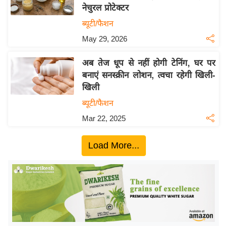
नेचुरल प्रोटेक्टर
य
ब्यूटी/फैशन
बि
May 29, 2026
ज़
ने
अब तेज धूप से नहीं होगी टेनिंग, घर पर
स
बनाएं सनस्क्रीन लोशन, त्वचा रहेगी खिली-
उ
खिली
द्यो
ब्यूटी/फैशन
ग
Mar 22, 2025
ज
ग
Load More...
त
वि
शे
ष
ज्ञ
रा