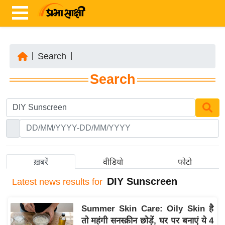
|
Search
|
ता
Search
ज़ा
ख
ब
र
रा
ष्ट्री
ख़बरें
वीडियो
फोटो
य
DIY Sunscreen
Latest
news results for
अं
त
Summer Skin Care: Oily Skin है
र्रा
तो महंगी सनस्क्रीन छोड़ें, घर पर बनाएं ये 4
ष्ट्री