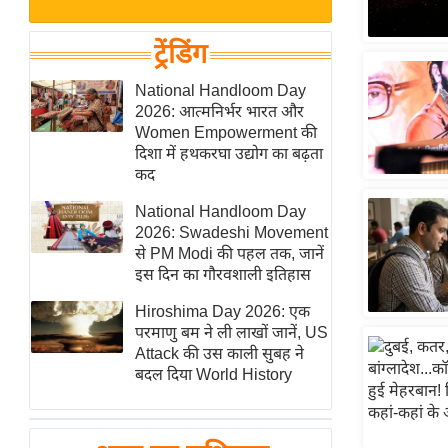
बजट
Hindi
खेल
News
ट्रेंडिंग
क्रिकेट
Hindi
National Handloom Day
IPL
2026: आत्मनिर्भर भारत और
Videos
2026
Women Empowerment की
क्राइम
दिशा में हथकरघा उद्योग का बढ़ता
कद
ई-पेपर
National Handloom Day
मिसाल बेमिसाल
2026: Swadeshi Movement
शख्सियत
से PM Modi की पहल तक, जानें
यंग इंडिया
इस दिन का गौरवशाली इतिहास
साहित्य जगत
Hiroshima Day 2026: एक
परमाणु बम ने ली लाखों जानें, US
ऑटो वर्ल्ड
Attack की उस काली सुबह ने
न्यूज ब्रीफ
बदल दिया World History
मनोरंजन जगत
बॉलीवुड