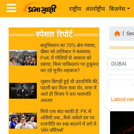
राष्ट्रीय
अंतर्राष्ट्रीय
बिज़नेस
Latest
ता
स्पेशल रिपोर्ट
News
|
Se
ज़ा
in
ख
बलूचिस्तान का 70% क्षेत्र गंवाया,
Hindi
खैबर को तालिबान ने कब्जाया,
ब
PoK में गोलियों से आवाज को
र
दबाया, किस पाकिस्तान पर हुकूमत
Hindi
कर रहे मुनीर-शहबाज?
राष्ट्रीय
News
अंतर्राष्ट्रीय
जुबान बिगड़ी हुई थी उदयनिधि की,
Live
पहली बार मिला सवा शेर, सत्ता में
बिज़नेस
आते ही विजय ने धरा थलापति
Latest
ne
उद्योग
अवतार
Breaking
जगत
News in
सिर्फ एक बंदा काफ़ी है: PK से
विशेषज्ञ
ओवैसी तक...कैसे अकेले दम पर
Hindi
राजनीति का रुख बदलने में लगे ये
राय
'लोन वॉरियर्स'