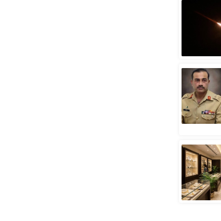
स्तंभ
एम.
आर.
आई.
चाय पर
समीक्षा
धर्म
ज्योतिष
प्रभु
महिमा/
धर्मस्थल
व्रत
त्योहार
राशिफल
विशेष