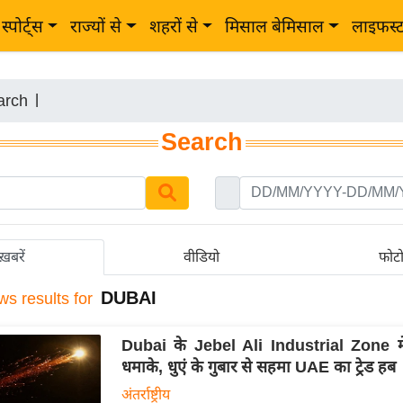
स्पोर्ट्स
राज्यों से
शहरों से
मिसाल बेमिसाल
लाइफस्
arch
|
Search
ख़बरें
वीडियो
फोट
DUBAI
ws results for
Dubai के Jebel Ali Industrial Zone म
धमाके, धुएं के गुबार से सहमा UAE का ट्रेड हब
अंतर्राष्ट्रीय