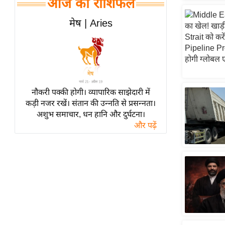
आज का राशिफल
हॉलीवुड
फिल्म समीक्षा
मेष | Aries
Breaking
News
लाइफस्टाइल
टेक्नॉलॉजी
नौकरी पक्की होगी। व्यापारिक साझेदारी में
ब्यूटी/फैशन
कड़ी नजर रखें। संतान की उन्नति से प्रसन्नता।
घरेलू नुस्खे
अशुभ समाचार, धन हानि और दुर्घटना।
और पढ़ें
पर्यटन स्थल
फिटनेस मंत्रा
रिलेशनशिप
राजनीति
विश्लेषण
समसामयिक
मातृभूमि