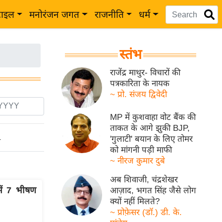
टाइल
मनोरंजन जगत
राजनीति
धर्म
स्तंभ
राजेंद्र माथुर- विचारों की
पत्रकारिता के नायक
~ प्रो. संजय द्विवेदी
MP में कुशवाहा वोट बैंक की
ताकत के आगे झुकी BJP,
'गुलाटी' बयान के लिए तोमर
ो
को मांगनी पड़ी माफी
~ नीरज कुमार दुबे
अब शिवाजी, चंद्रशेखर
ें 7 भीषण
आज़ाद, भगत सिंह जैसे लोग
क्यों नहीं मिलते?
~ प्रोफ़ेसर (डॉ.) डी. के.