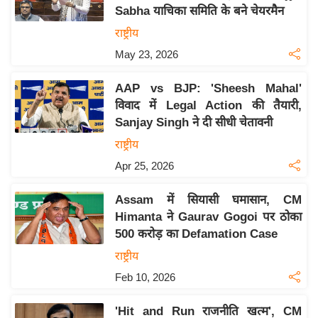
Sabha याचिका समिति के बने चेयरमैन
य
राष्ट्रीय
बि
May 23, 2026
ज़
ने
AAP vs BJP: 'Sheesh Mahal'
स
विवाद में Legal Action की तैयारी,
उ
Sanjay Singh ने दी सीधी चेतावनी
द्यो
राष्ट्रीय
ग
Apr 25, 2026
ज
ग
Assam में सियासी घमासान, CM
त
Himanta ने Gaurav Gogoi पर ठोका
वि
500 करोड़ का Defamation Case
शे
राष्ट्रीय
ष
Feb 10, 2026
ज्ञ
रा
'Hit and Run राजनीति खत्म', CM