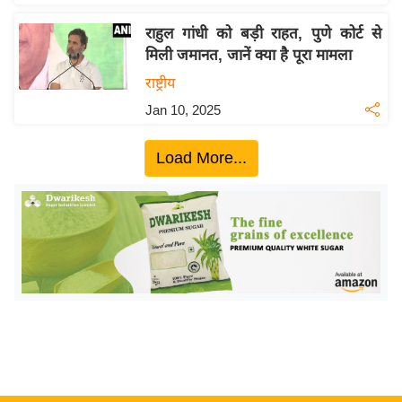
इ
राहुल गांधी को बड़ी राहत, पुणे कोर्ट से
म
मिली जमानत, जानें क्या है पूरा मामला
ई
राष्ट्रीय
-
Jan 10, 2025
पे
प
Load More...
र
मि
सा
ल
बे
मि
सा
ल
श