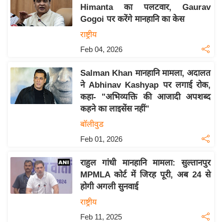
य
Himanta का पलटवार, Gaurav
ब
Gogoi पर करेंगे मानहानि का केस
ज
राष्ट्रीय
ट
Feb 04, 2026
खे
ल
Salman Khan मानहानि मामला, अदालत
ने Abhinav Kashyap पर लगाई रोक,
क्रि
कहा- "अभिव्यक्ति की आजादी अपशब्द
के
कहने का लाइसेंस नहीं"
ट
बॉलीवुड
I
Feb 01, 2026
P
L
राहुल गांधी मानहानि मामला: सुल्तानपुर
2
MPMLA कोर्ट में जिरह पूरी, अब 24 से
0
होगी अगली सुनवाई
2
राष्ट्रीय
6
Feb 11, 2025
क्रा