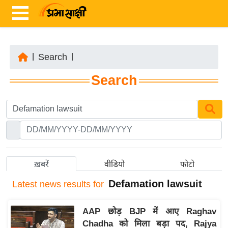
|
Search
|
ता
Search
ज़ा
ख
ब
र
रा
ष्ट्री
ख़बरें
वीडियो
फोटो
य
Defamation lawsuit
Latest
news results for
अं
त
AAP छोड़ BJP में आए Raghav
र्रा
Chadha को मिला बड़ा पद, Rajya
ष्ट्री