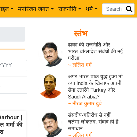
टाइल
मनोरंजन जगत
राजनीति
धर्म
स्तंभ
ढाका की राजनीति और
भारत-बांग्लादेश संबंधों की नई
परीक्षा
~ ललित गर्ग
अगर भारत-पाक युद्ध हुआ तो
क्या India के खिलाफ अपनी
ो
सेना उतारेंगे Turkey और
Saudi Arabia?
~ नीरज कुमार दुबे
संसदीय-गतिरोध से नहीं
arbour |
चलेगा लोकतंत्र, संवाद ही है
ाल शर्मा की
समाधान
रा
~ ललित गर्ग