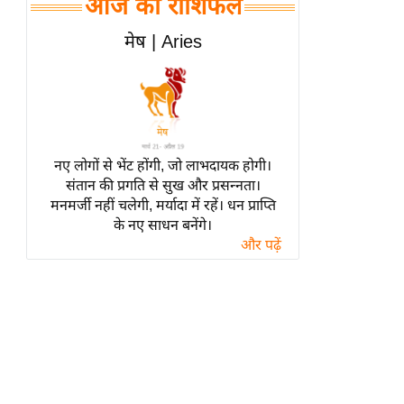
आज का राशिफल
हॉलीवुड
फिल्म समीक्षा
मेष | Aries
Breaking
News
लाइफस्टाइल
टेक्नॉलॉजी
नए लोगों से भेंट होंगी, जो लाभदायक होगी।
ब्यूटी/फैशन
संतान की प्रगति से सुख और प्रसन्नता।
घरेलू नुस्खे
मनमर्जी नहीं चलेगी, मर्यादा में रहें। धन प्राप्ति
के नए साधन बनेंगे।
पर्यटन स्थल
और पढ़ें
फिटनेस मंत्रा
रिलेशनशिप
राजनीति
विश्लेषण
समसामयिक
मातृभूमि