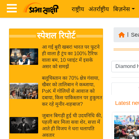
राष्ट्रीय
अंतर्राष्ट्रीय
बिज़नेस
Latest
ता
स्पेशल रिपोर्ट
News
|
Se
ज़ा
in
ख
आ गई बुरी खबर! भारत पर फूटने
Hindi
ही वाला है ट्रंप का 100% टैरिफ
ब
वाला बम, 10 प्वाइंट में इसके
र
असर को समझें
Hindi
राष्ट्रीय
बलूचिस्तान का 70% क्षेत्र गंवाया,
News
अंतर्राष्ट्रीय
खैबर को तालिबान ने कब्जाया,
Live
PoK में गोलियों से आवाज को
बिज़नेस
दबाया, किस पाकिस्तान पर हुकूमत
Latest
ne
उद्योग
कर रहे मुनीर-शहबाज?
Breaking
जगत
News in
जुबान बिगड़ी हुई थी उदयनिधि की,
विशेषज्ञ
पहली बार मिला सवा शेर, सत्ता में
Hindi
आते ही विजय ने धरा थलापति
राय
अवतार