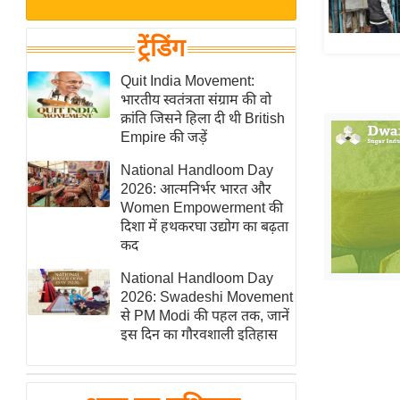
बजट
Hindi
खेल
News
ट्रेंडिंग
क्रिकेट
Hindi
Quit India Movement:
IPL
भारतीय स्वतंत्रता संग्राम की वो
Videos
2026
क्रांति जिसने हिला दी थी British
क्राइम
Empire की जड़ें
ई-पेपर
National Handloom Day
2026: आत्मनिर्भर भारत और
मिसाल बेमिसाल
Women Empowerment की
शख्सियत
दिशा में हथकरघा उद्योग का बढ़ता
यंग इंडिया
कद
साहित्य जगत
National Handloom Day
2026: Swadeshi Movement
ऑटो वर्ल्ड
से PM Modi की पहल तक, जानें
न्यूज ब्रीफ
इस दिन का गौरवशाली इतिहास
मनोरंजन जगत
बॉलीवुड