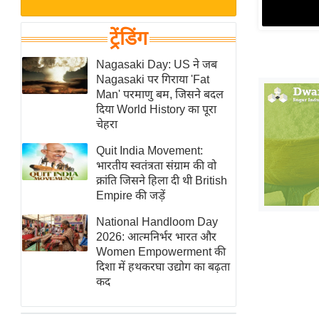
बजट
Hindi
खेल
News
ट्रेंडिंग
क्रिकेट
Hindi
Nagasaki Day: US ने जब
IPL
Nagasaki पर गिराया 'Fat
Videos
2026
Man' परमाणु बम, जिसने बदल
क्राइम
दिया World History का पूरा
चेहरा
ई-पेपर
Quit India Movement:
मिसाल बेमिसाल
भारतीय स्वतंत्रता संग्राम की वो
शख्सियत
क्रांति जिसने हिला दी थी British
यंग इंडिया
Empire की जड़ें
साहित्य जगत
National Handloom Day
2026: आत्मनिर्भर भारत और
ऑटो वर्ल्ड
Women Empowerment की
न्यूज ब्रीफ
दिशा में हथकरघा उद्योग का बढ़ता
कद
मनोरंजन जगत
बॉलीवुड