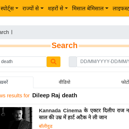
स्पोर्ट्स
राज्यों से
शहरों से
मिसाल बेमिसाल
लाइफस्
arch
|
Search
ख़बरें
वीडियो
फोट
Dileep Raj death
ws results for
Kannada Cinema के एक्टर दिलीप राज नही
साल की उम्र में हार्ट अटैक ने ली जान
बॉलीवुड