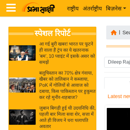
राष्ट्रीय
अंतर्राष्ट्रीय
बिज़नेस
Latest
ता
स्पेशल रिपोर्ट
News
|
Se
ज़ा
in
ख
आ गई बुरी खबर! भारत पर फूटने
Hindi
ही वाला है ट्रंप का ये खतरनाक
ब
'बम', 10 प्वाइंट में इसके असर को
र
समझें
Hindi
राष्ट्रीय
बलूचिस्तान का 70% क्षेत्र गंवाया,
News
अंतर्राष्ट्रीय
खैबर को तालिबान ने कब्जाया,
Live
PoK में गोलियों से आवाज को
बिज़नेस
दबाया, किस पाकिस्तान पर हुकूमत
Latest
ne
उद्योग
कर रहे मुनीर-शहबाज?
Breaking
जगत
News in
जुबान बिगड़ी हुई थी उदयनिधि की,
विशेषज्ञ
पहली बार मिला सवा शेर, सत्ता में
Hindi
आते ही विजय ने धरा थलापति
राय
अवतार