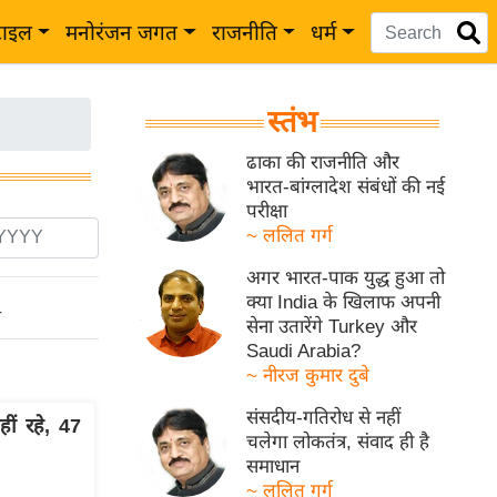
टाइल
मनोरंजन जगत
राजनीति
धर्म
स्तंभ
ढाका की राजनीति और
भारत-बांग्लादेश संबंधों की नई
परीक्षा
~ ललित गर्ग
अगर भारत-पाक युद्ध हुआ तो
क्या India के खिलाफ अपनी
ो
सेना उतारेंगे Turkey और
Saudi Arabia?
~ नीरज कुमार दुबे
संसदीय-गतिरोध से नहीं
ं रहे, 47
चलेगा लोकतंत्र, संवाद ही है
समाधान
~ ललित गर्ग