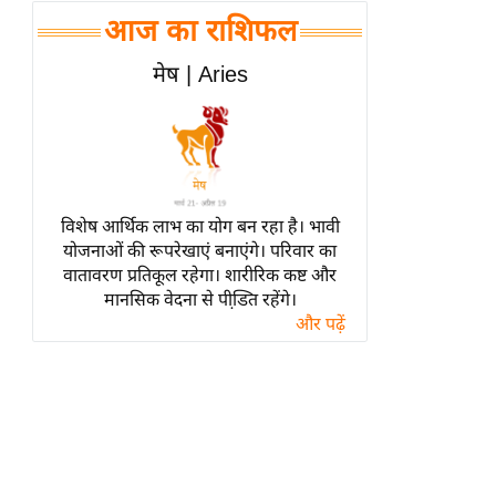
हॉलीवुड
आज का राशिफल
फिल्म समीक्षा
मेष | Aries
Breaking
News
लाइफस्टाइल
टेक्नॉलॉजी
ब्यूटी/फैशन
विशेष आर्थिक लाभ का योग बन रहा है। भावी
घरेलू नुस्खे
योजनाओं की रूपरेखाएं बनाएंगे। परिवार का
वातावरण प्रतिकूल रहेगा। शारीरिक कष्ट और
पर्यटन स्थल
मानसिक वेदना से पीडि़त रहेंगे।
फिटनेस मंत्रा
और पढ़ें
रिलेशनशिप
राजनीति
विश्लेषण
समसामयिक
मातृभूमि