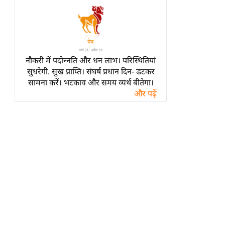
हॉलीवुड
फिल्म समीक्षा
Breaking
News
नौकरी में पदोन्नति और धन लाभ। परिस्थितियां
लाइफस्टाइल
सुधरेगी, सुख प्राप्ति। संघर्ष प्रधान दिन- डटकर
टेक्नॉलॉजी
सामना करें। भटकाव और समय व्यर्थ बीतेगा।
और पढ़ें
ब्यूटी/फैशन
घरेलू नुस्खे
पर्यटन स्थल
फिटनेस मंत्रा
रिलेशनशिप
राजनीति
विश्लेषण
समसामयिक
मातृभूमि