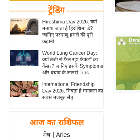
बजट
Hindi
ट्रेंडिंग
खेल
News
क्रिकेट
Hiroshima Day 2026: क्यों
Hindi
मनाया जाता है हिरोशिमा डे?
IPL
जानिए परमाणु हमले की पूरी
Videos
2026
कहानी
क्राइम
World Lung Cancer Day:
ई-पेपर
क्यों तेजी से फैल रहा फेफड़ों का
कैंसर? जानिए इसके Symptoms
मिसाल बेमिसाल
और बचाव के जरूरी Tips
शख्सियत
International Friendship
यंग इंडिया
Day 2026: मित्रता है मानवता का
साहित्य जगत
सबसे मजबूत सेतु
ऑटो वर्ल्ड
न्यूज ब्रीफ
आज का राशिफल
मनोरंजन जगत
मेष | Aries
बॉलीवुड