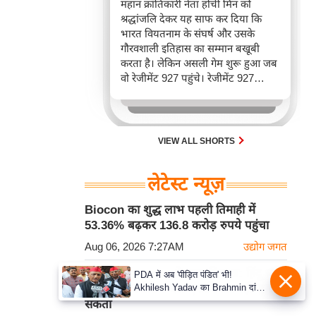
महान क्रांतिकारी नेता होची मिन को
श्रद्धांजलि देकर यह साफ कर दिया कि
भारत वियतनाम के संघर्ष और उसके
गौरवशाली इतिहास का सम्मान बखूबी
करता है। लेकिन असली गेम शुरू हुआ जब
वो रेजीमेंट 927 पहुंचे। रेजीमेंट 927
वियतनाम की वायुसेना की रीड है। यहां
एयर चीफ ने सीधे वियतनामी फाइटर
पायलट से बातचीत की। वियतनाम भी सुई
30 एम के भी उड़ाता है और भारत के पास
VIEW ALL SHORTS
इसका सबसे बड़ा बेड़ा है।
लेटेस्ट न्यूज़
Biocon का शुद्ध लाभ पहली तिमाही में
53.36% बढ़कर 136.8 करोड़ रुपये पहुंचा
Aug 06, 2026 7:27AM
उद्योग जगत
DK Shivakumar ने साधा निशाना: हिंदू धर्म
PDA में अब 'पीड़ित पंडित' भी!
Akhilesh Yadav का Brahmin दांव,
पर कोई राजनीतिक दल एकाधिकार नहीं जमा
बोले- Krishna-Sudama की दोस्ती
सकता
पुरानी