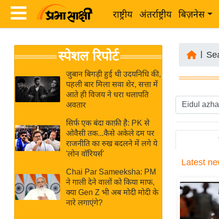
राष्ट्रीय
अंतर्राष्ट्रीय
बिज़नेस
Latest
ता
स्पेशल रिपोर्ट
News
|
Se
ज़ा
in
ख
जुबान बिगड़ी हुई थी उदयनिधि की,
Hindi
पहली बार मिला सवा शेर, सत्ता में
ब
आते ही विजय ने धरा थलापति
र
अवतार
Hindi
राष्ट्रीय
सिर्फ एक बंदा काफ़ी है: PK से
News
अंतर्राष्ट्रीय
ओवैसी तक...कैसे अकेले दम पर
Live
राजनीति का रुख बदलने में लगे ये
बिज़नेस
'लोन वॉरियर्स'
Latest
ne
उद्योग
Breaking
Chai Par Sameeksha: PM
जगत
News in
ने गाली देने वालों को किया माफ,
विशेषज्ञ
क्या Gen Z भी अब मोदी मोदी के
Hindi
नारे लगाएंगे?
राय