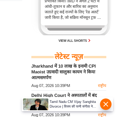
प्रभावित किया। IMD ने अगले 2 घंटों में
आंधी-तूफान व और बारिश का अनुमान
जताते हुए कई राज्यों के लिए 'रेड अलर्ट'
जारी किया है, जो सक्रिय मॉनसून ट्रफ़ और
चक्रवाती हवाओं के घेरे का परिणाम है,
जिससे यातायात बाधित होने के साथ-साथ
सफदरजंग अस्पताल में भी जलभराव की
स्थिति बनी।
VIEW ALL SHORTS
लेटेस्ट न्यूज़
Jharkhand में 10 लाख के इनामी CPI
Maoist उग्रवादी सालुका कायम ने किया
आत्मसमर्पण
Aug 07, 2026 10:39PM
राष्ट्रीय
Delhi High Court ने अस्पतालों में बंद
उपकरणों पर रिपोर्ट मांगी; स्वास्थ्य सचिव देंगे
Tamil Nadu CM Vijay Sanghita
Divorce | विजय की पत्नी संगीता ने
जवाब
वापस ली तलाक की अर्जी, कोर्ट ने मामले
Aug 07, 2026 10:39PM
राष्ट्रीय
को किया निपटाया