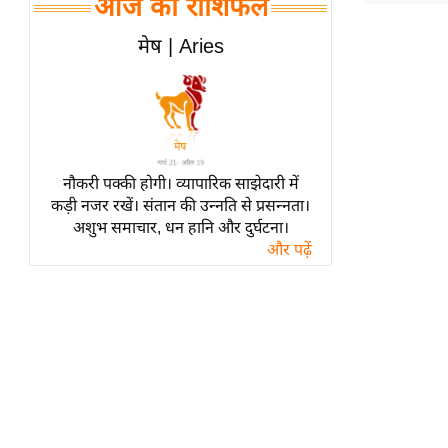
आज का राशिफल
हॉलीवुड
फिल्म समीक्षा
मेष | Aries
Breaking
News
लाइफस्टाइल
टेक्नॉलॉजी
नौकरी पक्की होगी। व्यापारिक साझेदारी में
ब्यूटी/फैशन
कड़ी नजर रखें। संतान की उन्नति से प्रसन्नता।
घरेलू नुस्खे
अशुभ समाचार, धन हानि और दुर्घटना।
और पढ़ें
पर्यटन स्थल
फिटनेस मंत्रा
रिलेशनशिप
राजनीति
विश्लेषण
समसामयिक
मातृभूमि