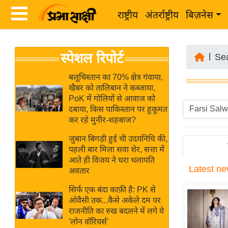
राष्ट्रीय
अंतर्राष्ट्रीय
बिज़नेस
Latest
ता
स्पेशल रिपोर्ट
News
|
Se
ज़ा
in
ख
बलूचिस्तान का 70% क्षेत्र गंवाया,
Hindi
खैबर को तालिबान ने कब्जाया,
ब
PoK में गोलियों से आवाज को
र
दबाया, किस पाकिस्तान पर हुकूमत
Hindi
कर रहे मुनीर-शहबाज?
राष्ट्रीय
News
अंतर्राष्ट्रीय
जुबान बिगड़ी हुई थी उदयनिधि की,
Live
पहली बार मिला सवा शेर, सत्ता में
बिज़नेस
आते ही विजय ने धरा थलापति
Latest
ne
उद्योग
अवतार
Breaking
जगत
News in
सिर्फ एक बंदा काफ़ी है: PK से
विशेषज्ञ
ओवैसी तक...कैसे अकेले दम पर
Hindi
राजनीति का रुख बदलने में लगे ये
राय
'लोन वॉरियर्स'