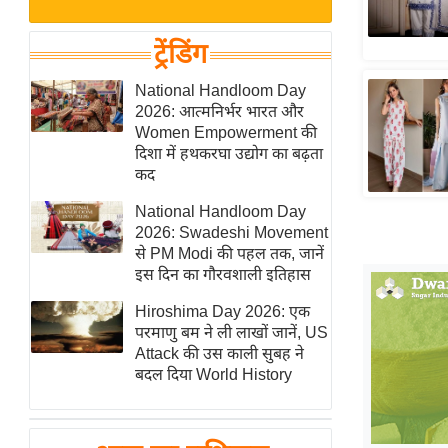
बजट
Hindi
खेल
News
ट्रेंडिंग
क्रिकेट
Hindi
National Handloom Day
IPL
2026: आत्मनिर्भर भारत और
Videos
2026
Women Empowerment की
क्राइम
दिशा में हथकरघा उद्योग का बढ़ता
कद
ई-पेपर
National Handloom Day
मिसाल बेमिसाल
2026: Swadeshi Movement
शख्सियत
से PM Modi की पहल तक, जानें
यंग इंडिया
इस दिन का गौरवशाली इतिहास
साहित्य जगत
Hiroshima Day 2026: एक
परमाणु बम ने ली लाखों जानें, US
ऑटो वर्ल्ड
Attack की उस काली सुबह ने
न्यूज ब्रीफ
बदल दिया World History
मनोरंजन जगत
बॉलीवुड