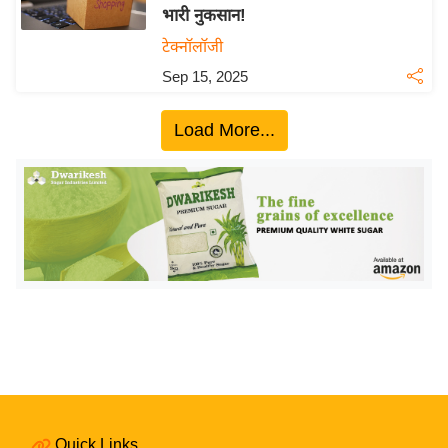
भारी नुकसान!
य
टेक्नॉलॉजी
बि
Sep 15, 2025
ज़
ने
Load More...
स
उ
द्यो
ग
ज
ग
त
वि
शे
ष
ज्ञ
रा
Quick Links