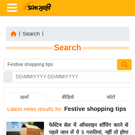
|
Search
|
ता
Search
ज़ा
ख
ब
र
रा
ष्ट्री
ख़बरें
वीडियो
फोटो
य
Festive shopping tips
Latest
news results for
अं
त
फेस्टिव सेल में ऑनलाइन शॉपिंग करने से
र्रा
पहले जान लें ये 5 गलतियां, नहीं तो होगा
ष्ट्री